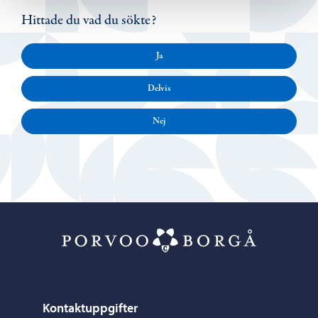
Hittade du vad du sökte?
Ja
Delvis
Nej
Porvoo – Gå ti
Kontaktuppgifter