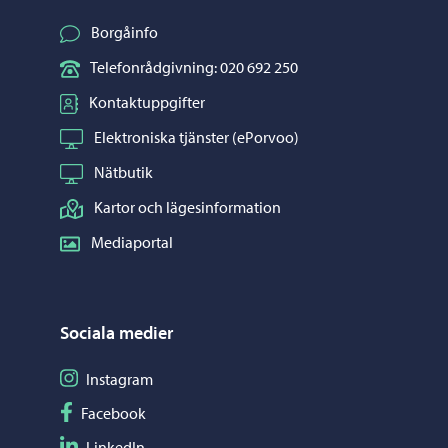
Borgåinfo
Telefonrådgivning: 020 692 250
Kontaktuppgifter
Elektroniska tjänster (ePorvoo)
Nätbutik
Kartor och lägesinformation
Mediaportal
Sociala medier
Följ på Instagram
Instagram
Följ på Facebook
Facebook
Följ på LinkedIn
LinkedIn