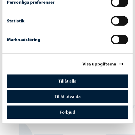
Personliga preferenser
Statistik
Marknadsföring
Visa uppgifterna
Alexandersgatans-bro
-
03.08.2026
Tillåt alla
Alexandersgatans bro öppnas för trafik
måndagen den 10 augusti
Tillåt utvalda
Förbjud