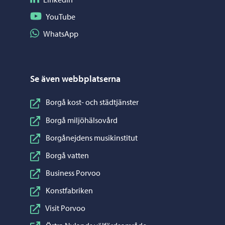
Följ på YouTube
YouTube
Dela på WhatsApp
WhatsApp
Se även webbplatserna
Borgå kost- och städtjänster
Borgå miljöhälsovård
Borgånejdens musikinstitut
Borgå vatten
Business Porvoo
Konstfabriken
Visit Porvoo