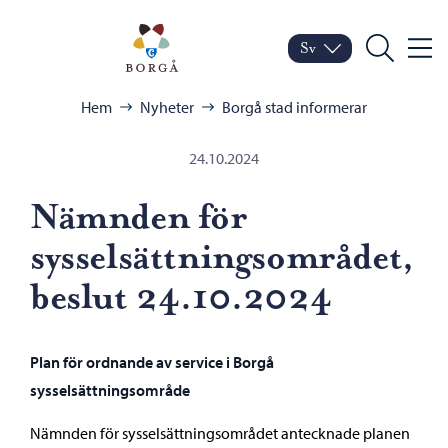
Hoppa till innehåll
Porvoo – Gå till startsid
Sv
Meny
Byt språk
Nuvarande språk: Sven
Sök
Bläddra:
Hem
Nyheter
Borgå stad informerar
24.10.2024
Nämnden för
sysselsättningsområdet,
beslut 24.10.2024
Plan för ordnande av service i Borgå
sysselsättningsområde
Nämnden för sysselsättningsområdet antecknade planen