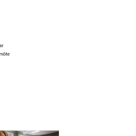
ar
 möte