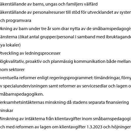
äkerställande av barns, ungas och familjers välfärd
äkerställande av personalresurser till stöd för utvecklandet av syste
ch programvara
kning av barn under tre år som drar nytta av de småbarnspedagogi
jänsterna (ökat antal grupper/personal i samband med ibruktagand
ya lokaler)
tveckling av ledningsprocesser
ögkvalitativ, proaktiv och planmässig kommunikation både mellan
nom sektorer
ventuella reformer enligt regeringsprogrammet: timändringar, förn
v specialundervisningen samt reformer av servicesedlar och lagen 
måbarnspedagogiken.
erksamhetsintäkternas minskning då stadens separata finansiering
inskar
inskning av intäkterna från klientavgifter inom småbarnspedagogi
ch med reformen av lagen om klientavgifter 1.3.2023 och höjninge