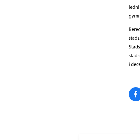
ledni
gymn
Bered
stads
Stads
stads
i dec