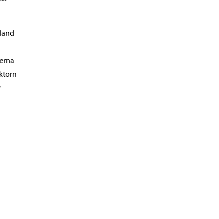
bland
terna
ktorn
r