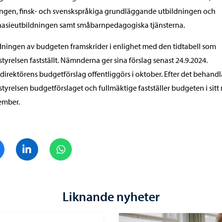
ngen, finsk- och svenskspråkiga grundläggande utbildningen och
asieutbildningen samt småbarnpedagogiska tjänsterna.
ningen av budgeten framskrider i enlighet med den tidtabell som
styrelsen fastställt. Nämnderna ger sina förslag senast 24.9.2024.
direktörens budgetförslag offentliggörs i oktober. Efter det behandl
styrelsen budgetförslaget och fullmäktige fastställer budgeten i sitt
ember.
Dela på Facebook
Dela på LinkedIn
Dela på WhatsApp
Liknande nyheter