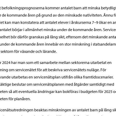
t befolkningsprognoserna kommer antalet barn att minska betydlig
 de kommande åren på grund av den minskade nativiteten. Ännu f
ället kan man konstatera att antalet elever i årskurserna 7–9 ökar en a
ntalet börjar i allmänhet minska under de kommande åren. Service
elhet bör därför granskas på lång sikt, eftersom det minskande anta
under de kommande åren innebär en stor minskning i statsandelar
sektorn för växande och lärande.
 2024 har man som ett samarbete mellan sektorerna utarbetat en
ning om servicenätet för att beskriva servicenätets nuläge. För
rande utarbetas en servicenätsplan utifrån olika framtidsscenarier.
äktige beslutar om servicenätsplanen med åtgärder samtidigt med
ten så att eventuella ändringar kan bokföras i budgeten för 2025 o
ten för planåren.
vicenätsutredningen beaktas minskningen av antalet barn på lång sik