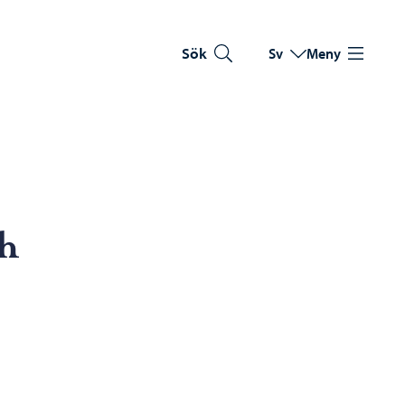
Sök
Sv
Meny
Byt språk
Nuvarande språk: Sve
h