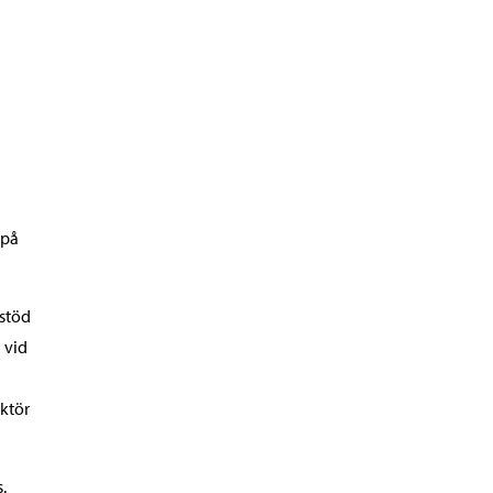
 på
 stöd
 vid
ektör
.