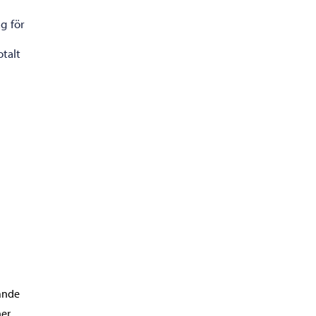
g för
talt
rande
ner