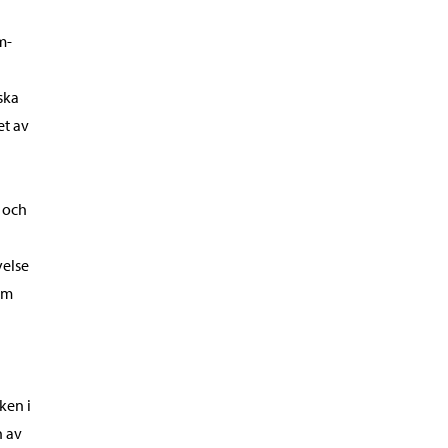
m-
ska
et av
 och
yelse
om
ken i
n av