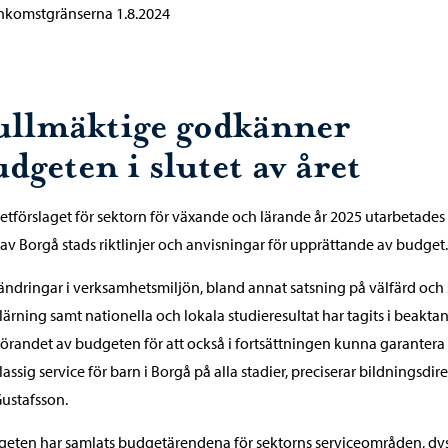
nkomstgränserna 1.8.2024
ullmäktige godkänner
dgeten i slutet av året
tförslaget för sektorn för växande och lärande år 2025 utarbetades
 av Borgå stads riktlinjer och anvisningar för upprättande av budget.
ändringar i verksamhetsmiljön, bland annat satsning på välfärd och
nlärning samt nationella och lokala studieresultat har tagits i beaktan
randet av budgeten för att också i fortsättningen kunna garantera
assig service för barn i Borgå på alla stadier, preciserar bildningsdir
Gustafsson.
geten har samlats budgetärendena för sektorns serviceområden, dvs