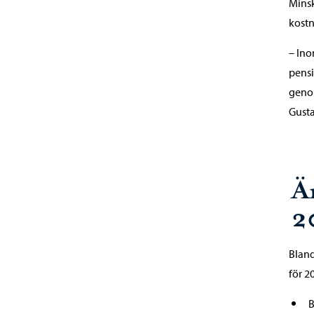
Minsk
kostn
– Ino
pensi
genom
Gusta
Ä
2
Bland
för 2
B