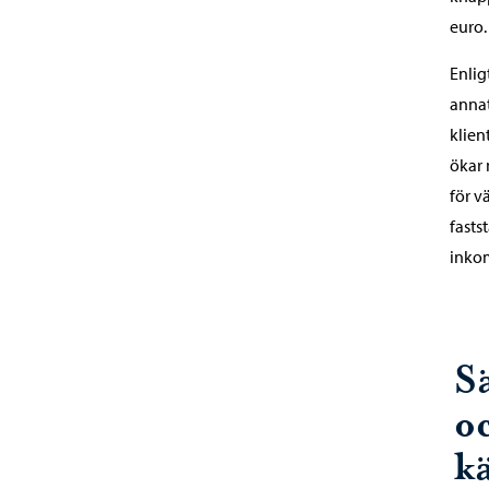
euro.
Enlig
annat
klien
ökar 
för v
fasts
inkom
S
oc
k