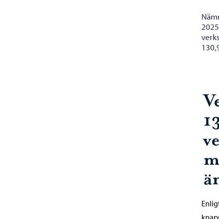
Nämn
2025
verk
130,9
V
1
v
m
ä
Enlig
knapp