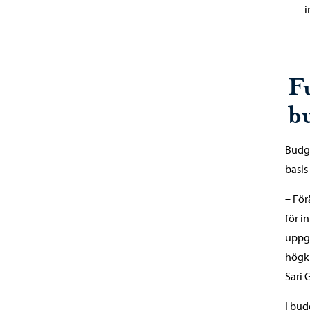
i
F
bu
Budge
basis
– För
för i
uppgö
högkl
Sari 
I bud