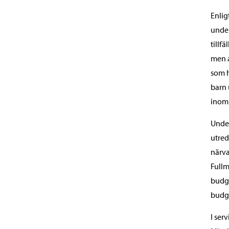
Enlig
under
tillf
men a
som h
barn 
inom 
Under
utred
närva
Fullm
budge
budge
I ser