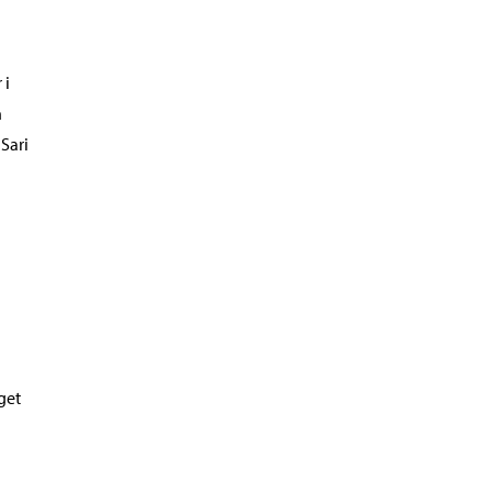
 i
n
Sari
get