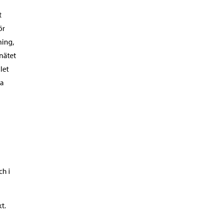
t
ör
ning,
nätet
let
na
ch i
t.