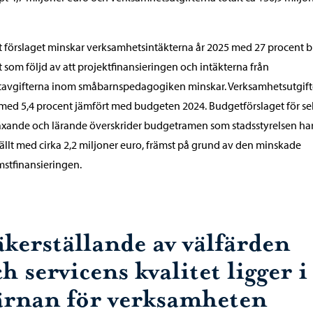
t förslaget minskar verksamhetsintäkterna år 2025 med 27 procent 
 som följd av att projektfinansieringen och intäkterna från
tavgifterna inom småbarnspedagogiken minskar. Verksamhetsutgif
med 5,4 procent jämfört med budgeten 2024. Budgetförslaget för se
äxande och lärande överskrider budgetramen som stadsstyrelsen ha
tällt med cirka 2,2 miljoner euro, främst på grund av den minskade
stfinansieringen.
äkerställande av välfärden
h servicens kvalitet ligger i
ärnan för verksamheten