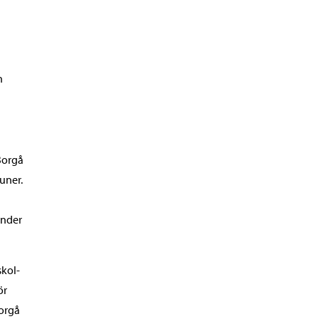
h
Borgå
uner.
under
skol-
ör
Borgå