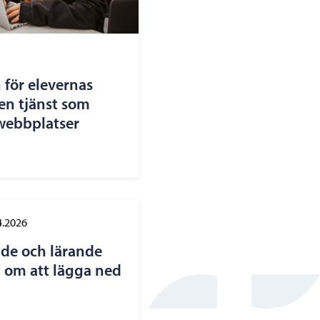
 för elevernas
en tjänst som
 webbplatser
4.2026
de och lärande
t om att lägga ned