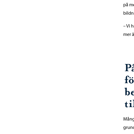
på m
bildn
– Vi 
mer ä
P
f
b
ti
Mång
grund