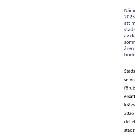
Nämn
2025
att 
stad
av d
somm
åren
budg
Stads
servi
förut
ersät
krävs
2026 
det 
stads