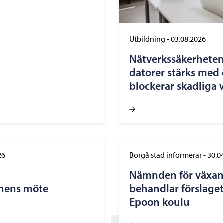
Utbildning
-
03.08.2026
Nätverkssäkerheten
datorer stärks med 
blockerar skadliga
26
Borgå stad informerar
-
30.0
Nämnden för växan
onens möte
behandlar förslage
Epoon koulu