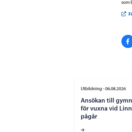
som B
F
Utbildning
-
06.08.2026
Ansökan till gym
för vuxna vid Lin
pågår