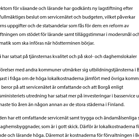
ektorn för växande och lärande har godkänts ny lagstiftning efter
fullmäktiges beslut om servicenätet och budgeten, vilket påverkar
rns uppgifter och de statsandelar som fås för dem: en reform av
iftningen om stödet för lärande samt tilläggstimmar i modersmål oc
atik som ska införas när höstterminen börjar.
 har satsat på tjänsternas kvalitet och på skol- och daghemslokaler
förelser med andra kommuner utmärker sig utbildningstjänsterna i 
gast i fråga om de höga lokalkostnaderna jämfört med övriga komm
 beror på att servicenätet är omfattande och att Borgå enligt
sministeriets utredning har satsat mer på investeringar i basservice 
naste tio åren än någon annan av de stora städerna i Finland.
den har ett omfattande servicenät samt trygga och ändamålsenliga 
aghemsbyggnader, som är i gott skick. Därför är lokalkostnaderna f
de och lärande höga. Däremot är kostnaderna för förvaltningen i 