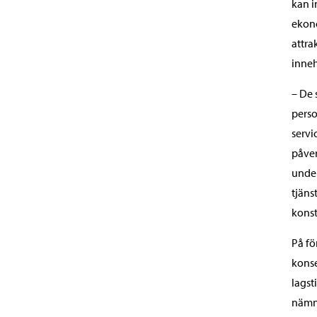
kan i
ekono
attra
inneh
– De 
perso
servi
påver
under
tjäns
konst
På fö
konse
lagst
nämnd