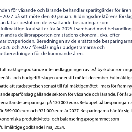
den för växande och lärande behandlar sparåtgärder för åren
–2027 på sitt möte den 30 januari. Bildningsdirektörens försla
man fattar beslut om de ersättande besparingar som
sfullmäktige förutsätter för år 2025 i samband med behandlin
en andra delårsrapporten om stadens ekonomi, dvs. efter
arlovsperioden. Beredningen av de ersättande besparingarna
 2026 och 2027 föreslås ingå i budgetramarna och
etberedningen för de kommande åren.
fullmäktige godkände inte nedläggningen av två byskolor som ingi
cenäts- och budgetförslagen under sitt möte i december. Fullmäktig
satte att stadsstyrelsen senast till fullmäktigemötet i mars för fram ny
tande sparförslag gällande sektorn för växande och lärande. För år 
 ersättande besparingar på 130 000 euro. Beloppet på besparingarna
är 569 000 euro och 921 000 euro år 2027. Besparingarna hänför sig ti
ekonomiska produktivitets- och balanseringsprogrammet som
fullmäktige godkände i maj 2024.