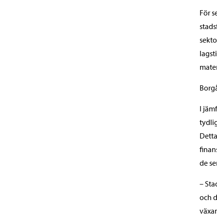
För s
stads
sekto
lagst
matem
Borgå
I jäm
tydli
Detta
finan
de se
– Sta
och d
växan