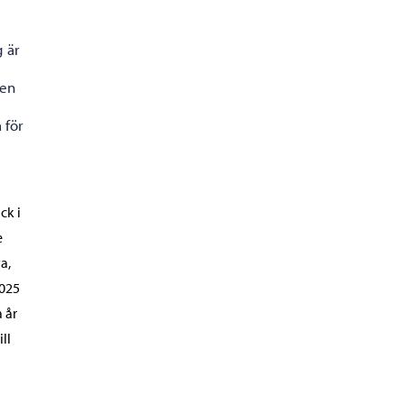
g är
gen
 för
ck i
e
a,
2025
 år
ll