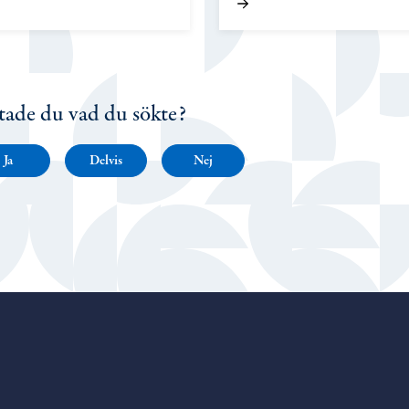
tade du vad du sökte?
Ja
Delvis
Nej
Porvoo – Gå till startsidan