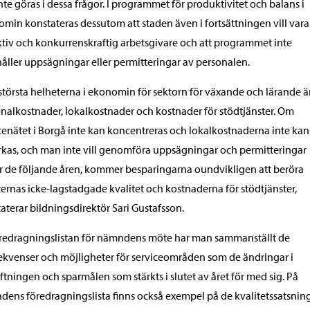
nte göras i dessa frågor. I programmet för produktivitet och balans i
min konstateras dessutom att staden även i fortsättningen vill vara
ktiv och konkurrenskraftig arbetsgivare och att programmet inte
åller uppsägningar eller permitteringar av personalen.
största helheterna i ekonomin för sektorn för växande och lärande ä
nalkostnader, lokalkostnader och kostnader för stödtjänster. Om
cenätet i Borgå inte kan koncentreras och lokalkostnaderna inte kan
kas, och man inte vill genomföra uppsägningar och permitteringar
 de följande åren, kommer besparingarna oundvikligen att beröra
ternas icke-lagstadgade kvalitet och kostnaderna för stödtjänster,
aterar bildningsdirektör Sari Gustafsson.
redragningslistan för nämndens möte har man sammanställt de
kvenser och möjligheter för serviceområden som de ändringar i
iftningen och sparmålen som stärkts i slutet av året för med sig. På
ens föredragningslista finns också exempel på de kvalitetssatsnin