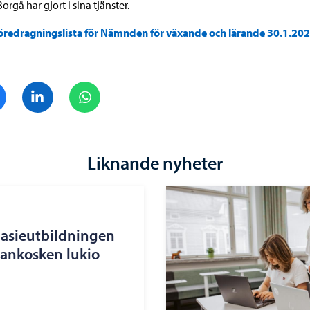
orgå har gjort i sina tjänster.
öredragningslista för Nämnden för växande och lärande 30.1.20
Dela på Facebook
Dela på LinkedIn
Dela på WhatsApp
Liknande nyheter
nasieutbildningen
nankosken lukio