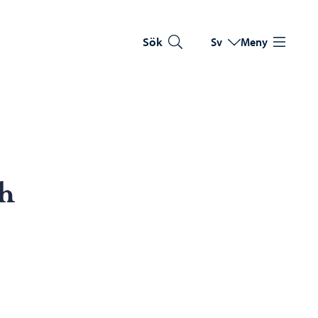
Sök
Sv
Meny
Byt språk
Nuvarande språk: Sve
h