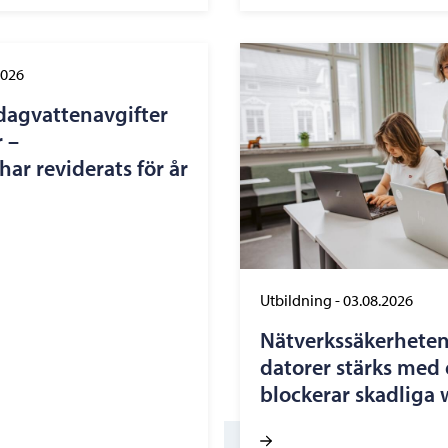
2026
dagvattenavgifter
 –
ar reviderats för år
Utbildning
-
03.08.2026
Nätverkssäkerheten
datorer stärks med 
blockerar skadliga