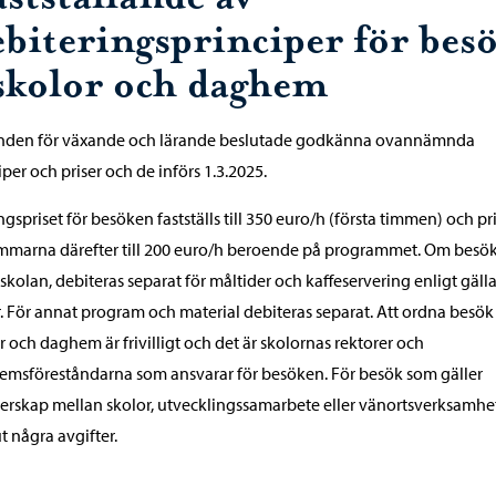
ebiteringsprinciper för bes
 skolor och daghem
den för växande och lärande beslutade godkänna ovannämnda
iper och priser och de införs 1.3.2025.
gspriset för besöken fastställs till 350 euro/h (första timmen) och pr
immarna därefter till 200 euro/h beroende på programmet. Om besö
i skolan, debiteras separat för måltider och kaffeservering enligt gäl
r. För annat program och material debiteras separat. Att ordna besök 
r och daghem är frivilligt och det är skolornas rektorer och
msföreståndarna som ansvarar för besöken. För besök som gäller
erskap mellan skolor, utvecklingssamarbete eller vänortsverksamhet
ut några avgifter.