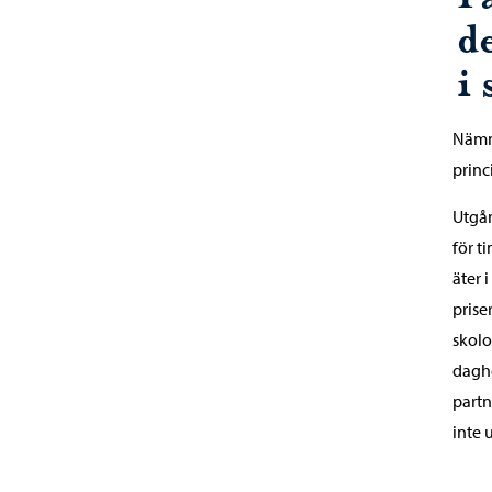
d
i
Nämn
princ
Utgån
för t
äter 
prise
skolo
daghe
partn
inte 