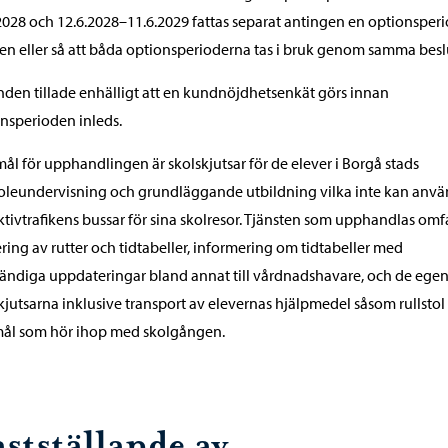
2028 och 12.6.2028–11.6.2029 fattas separat antingen en optionsperi
n eller så att båda optionsperioderna tas i bruk genom samma besl
en tillade enhälligt att en kundnöjdhetsenkät görs innan
nsperioden inleds.
ål för upphandlingen är skolskjutsar för de elever i Borgå stads
oleundervisning och grundläggande utbildning vilka inte kan anv
ktivtrafikens bussar för sina skolresor. Tjänsten som upphandlas omf
ring av rutter och tidtabeller, informering om tidtabeller med
ndiga uppdateringar bland annat till vårdnadshavare, och de egen
kjutsarna inklusive transport av elevernas hjälpmedel såsom rullstol
mål som hör ihop med skolgången.
stställande av