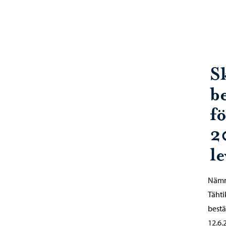
S
be
f
2
l
Nämn
Tähti
bestä
12.6.