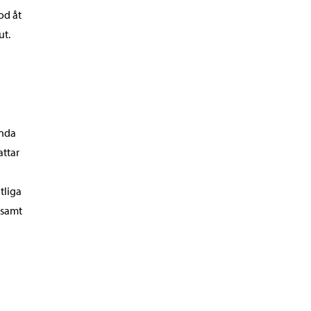
od åt
ut.
ända
attar
tliga
 samt