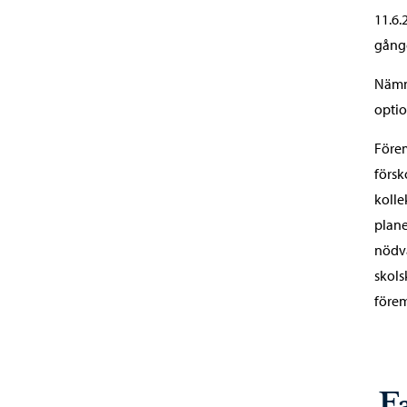
11.6.
gånge
Nämnd
optio
Förem
försk
kolle
plane
nödvä
skols
före
Fa