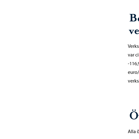
B
v
Verks
var c
-116,
euro/
verk
Ö
Alla 