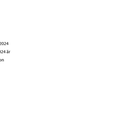
 2024
024 är
jon