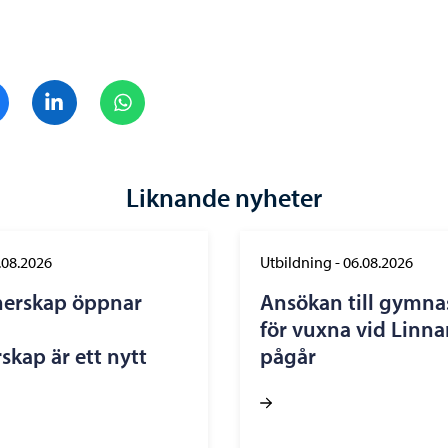
Dela på Facebook
Dela på LinkedIn
Dela på WhatsApp
Liknande nyheter
.08.2026
Utbildning
-
06.08.2026
nerskap öppnar
Ansökan till gymna
för vuxna vid Linn
skap är ett nytt
pågår