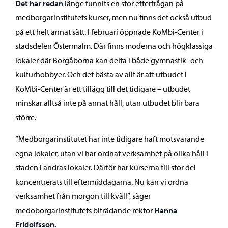
Det har redan
länge funnits en stor efterfrågan på
medborgarinstitutets kurser, men nu finns det också utbud
på ett helt annat sätt. I februari öppnade KoMbi-Center i
stadsdelen Östermalm. Där finns moderna och högklassiga
lokaler där Borgåborna kan delta i både gymnastik- och
kulturhobbyer. Och det bästa av allt är att utbudet i
KoMbi-Center är ett tillägg till det tidigare – utbudet
minskar alltså inte på annat håll, utan utbudet blir bara
större.
”Medborgarinstitutet har inte tidigare haft motsvarande
egna lokaler, utan vi har ordnat verksamhet på olika håll i
staden i andras lokaler. Därför har kurserna till stor del
koncentrerats till eftermiddagarna. Nu kan vi ordna
verksamhet från morgon till kväll”, säger
medoborgarinstitutets biträdande rektor
Hanna
Fridolfsson.