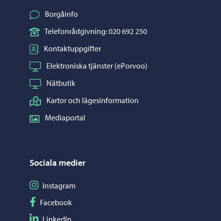
Borgåinfo
Telefonrådgivning: 020 692 250
Kontaktuppgifter
Elektroniska tjänster (ePorvoo)
Nätbutik
Kartor och lägesinformation
Mediaportal
Sociala medier
Följ på Instagram
Instagram
Följ på Facebook
Facebook
Följ på LinkedIn
LinkedIn