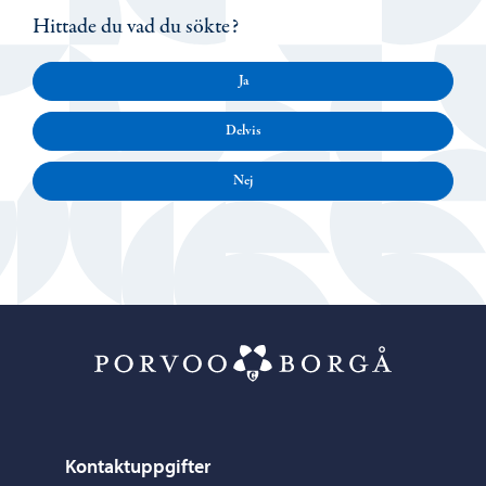
Hittade du vad du sökte?
Ja
Delvis
Nej
Porvoo – Gå ti
Kontaktuppgifter