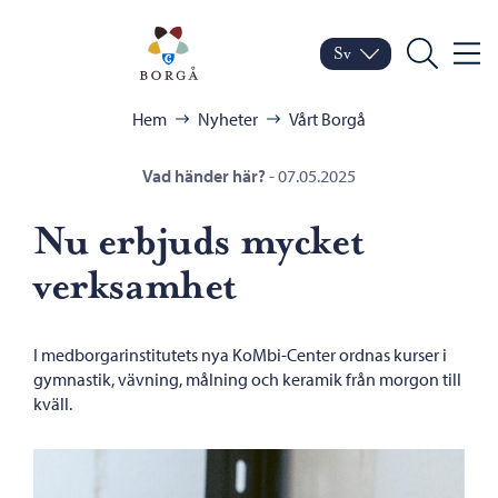
Hoppa till innehåll
Porvoo – Gå till startsid
Sv
Meny
Byt språk
Nuvarande språk: Sven
Sök
Bläddra:
Hem
Nyheter
Vårt Borgå
Vad händer här?
-
07.05.2025
Nu erbjuds mycket
verksamhet
I medborgarinstitutets nya KoMbi-Center ordnas kurser i
gymnastik, vävning, målning och keramik från morgon till
kväll.