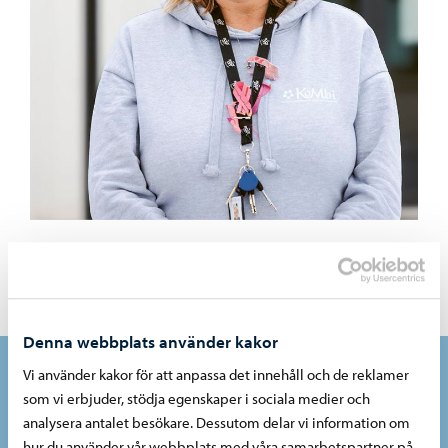
Biträdande rektor Hanna Fridolfsson gläder sig över
medborgarinstitutets nya lokaler som möjliggör ett
mångsidigt hobbyutbud.
Denna webbplats använder kakor
Vi använder kakor för att anpassa det innehåll och de reklamer
“
som vi erbjuder, stödja egenskaper i sociala medier och
Nu kan vi ordna verksamhet från morgon till kväll. Vi
analysera antalet besökare. Dessutom delar vi information om
vill att Borgåborna ska tycka att det är roligt att
hur du använder vår webbplats med våra samarbetspartner på