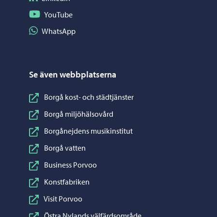
Följ på YouTube
YouTube
Dela på WhatsApp
WhatsApp
Se även webbplatserna
Borgå kost- och städtjänster
Borgå miljöhälsovård
Borgånejdens musikinstitut
Borgå vatten
Business Porvoo
Konstfabriken
Visit Porvoo
Östra Nylands välfärdsområde