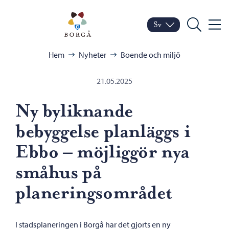
Hoppa till innehåll
Porvoo – Gå till startsid
Sv
Meny
Byt språk
Nuvarande språk: Sven
Sök
Bläddra:
Hem
Nyheter
Boende och miljö
21.05.2025
Ny byliknande
bebyggelse planläggs i
Ebbo – möjliggör nya
småhus på
planeringsområdet
I stadsplaneringen i Borgå har det gjorts en ny