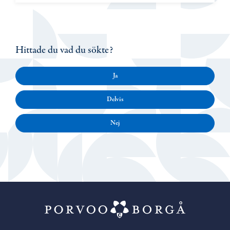
Hittade du vad du sökte?
Ja
Delvis
Nej
Porvoo – Gå ti