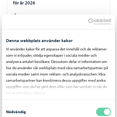
för år 2026
Denna webbplats använder kakor
Vi använder kakor för att anpassa det innehåll och de reklamer
som vi erbjuder, stödja egenskaper i sociala medier och
analysera antalet besökare. Dessutom delar vi information om
hur du använder vår webbplats med våra samarbetspartner på
sociala medier samt inom reklam- och analysbranschen. Våra
samarbetspartner kan kombinera dessa uppgifter med andra
uppgifter som du har gett dem eller som har samlats in när du
har använt deras tjänster.
Alexandersgatans-bro
-
03.08.2026
Alexandersgatans bro öppnas för trafik
Samtyckesval
måndagen den 10 augusti
Nödvändig