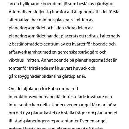
av en byliknande boendemiljö som består av gårdsytor.
Alternativen skiljer sig framför allt åt genom att i det första
alternativet har minihus placerats i mitten av
planeringsområdet och i den södra delen av
planeringsområdet har det placerats ett radhus. I alternativ
2 består områdets centrum av ett kvarter för boende och
affärsverksamhet med en gemenskapsträdgård och
växthus i mitten. Annat boende på planeringsområdet är
tomter för fristående småhus vars huvud- och
gårdsbyggnader bildar sina gårdsplaner.
Om detaljplanen för Ebbo ordnas ett
interaktionsevenemang där intresserade invånare och
intressenter kan delta. Under evenemanget får man höra
om det nya planutkastet och ställa frågor om planarbetet
till stadsplaneringens representanter. Evenemanget
ordnas i första hand som planpromenad på tisdag