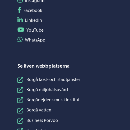
Följ på Instagram
Instagram
Följ på Facebook
Facebook
Följ på LinkedIn
LinkedIn
Följ på YouTube
YouTube
Dela på WhatsApp
WhatsApp
Se även webbplatserna
Borgå kost- och städtjänster
Borgå miljöhälsovård
Borgånejdens musikinstitut
Borgå vatten
Business Porvoo