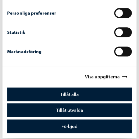
Personliga preferenser
Statistik
Marknadsföring
Visa uppgifterna
Tillåt alla
Trafik och gator
-
03.08.2026
Tillåt utvalda
Sopningsroboten börjar sitt arbete på Borgå
torg och vid åstranden
Förbjud