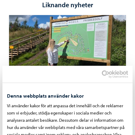
Liknande nyheter
Borgå stad informerar
-
28.07.2026
Denna webbplats använder kakor
Invigningen av frisbeegolfbanan i Tolkis firas
Vi använder kakor för att anpassa det innehåll och de reklamer
den 5 augusti med ett evenemang som är
som vi erbjuder, stödja egenskaper i sociala medier och
öppet för alla
analysera antalet besökare. Dessutom delar vi information om
hur du använder vår webbplats med våra samarbetspartner på
sociala medier samt inom reklam- och analysbranschen. Våra