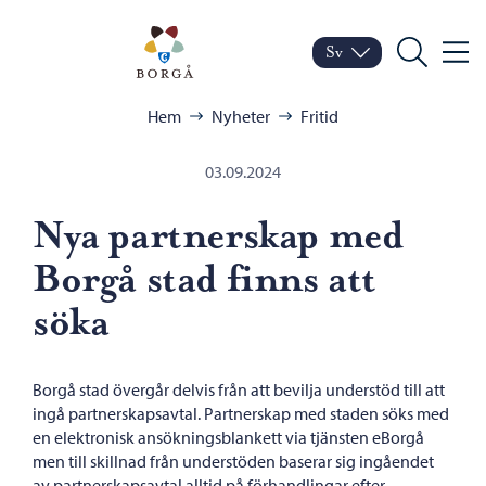
Hoppa till innehåll
Porvoo – Gå till startsid
Sv
Meny
Byt språk
Nuvarande språk: Sven
Sök
Bläddra:
Hem
Nyheter
Fritid
03.09.2024
Nya partnerskap med
Borgå stad finns att
söka
Borgå stad övergår delvis från att bevilja understöd till att
ingå partnerskapsavtal. Partnerskap med staden söks med
en elektronisk ansökningsblankett via tjänsten eBorgå
men till skillnad från understöden baserar sig ingåendet
av partnerskapsavtal alltid på förhandlingar efter