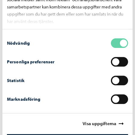
samarbetspartner kan kombinera dessa uppgifter med andra
uppgifter som du har gett dem eller som har samlats in när du
har använt deras tjänster.
Samtyckesval
Nödvändig
Personliga preferenser
Statistik
Boende och miljö
-
17.06.2026
Sommarens mötesplats på torget öppnar
Marknadsföring
Visa uppgifterna