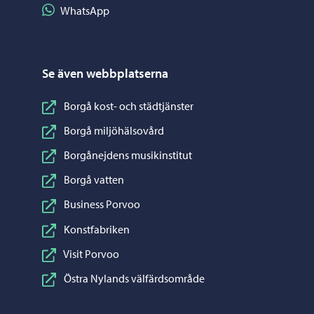
Dela på WhatsApp
WhatsApp
Se även webbplatserna
Borgå kost- och städtjänster
Borgå miljöhälsovård
Borgånejdens musikinstitut
Borgå vatten
Business Porvoo
Konstfabriken
Visit Porvoo
Östra Nylands välfärdsområde