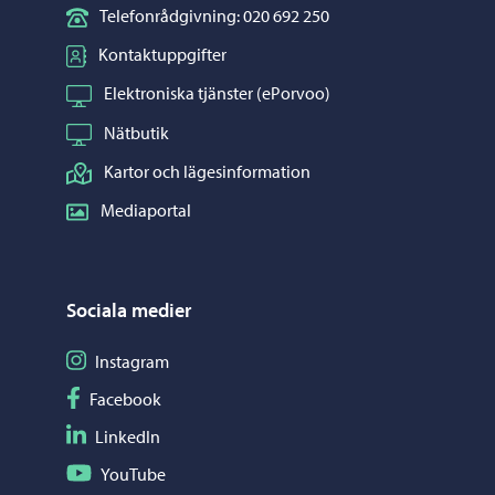
Telefonrådgivning: 020 692 250
Kontaktuppgifter
Elektroniska tjänster (ePorvoo)
Nätbutik
Kartor och lägesinformation
Mediaportal
Sociala medier
Följ på Instagram
Instagram
Följ på Facebook
Facebook
Följ på LinkedIn
LinkedIn
Följ på YouTube
YouTube