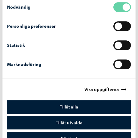
Samtyckesval
Nödvändig
Nätverkssäkerheten för elevernas datorer
stärks med en tjänst som blockerar skadliga
webbplatser
Personliga preferenser
Statistik
Marknadsföring
Beslutsfattande
-
16.06.2026
Svenskspråkiga utbildningssektionens möte
16.6.2026
Visa uppgifterna
Tillåt alla
Tillåt utvalda
Borgå stad informerar
-
30.04.2026
Nämnden för växande och lärande behandlar