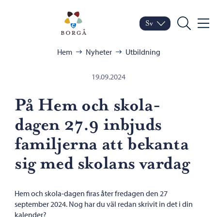
Hoppa till innehåll
Porvoo – Gå till startsid
Sv
Meny
Byt språk
Nuvarande språk: Sven
Sök
Bläddra:
Hem
Nyheter
Utbildning
19.09.2024
På Hem och skola-
dagen 27.9 inbjuds
familjerna att bekanta
sig med skolans vardag
Hem och skola-dagen firas åter fredagen den 27
september 2024. Nog har du väl redan skrivit in det i din
kalender?