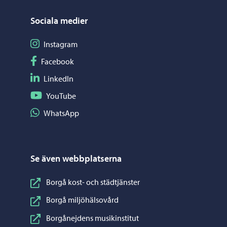
Sociala medier
Följ på Instagram
Instagram
Följ på Facebook
Facebook
Följ på LinkedIn
LinkedIn
Följ på YouTube
YouTube
Dela på WhatsApp
WhatsApp
Se även webbplatserna
Borgå kost- och städtjänster
Borgå miljöhälsovård
Borgånejdens musikinstitut