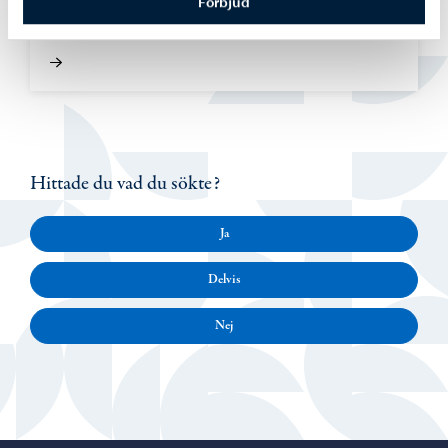
Förbjud
förslaget om att lägga ned Epoon koulu
Hittade du vad du sökte?
Ja
Delvis
Nej