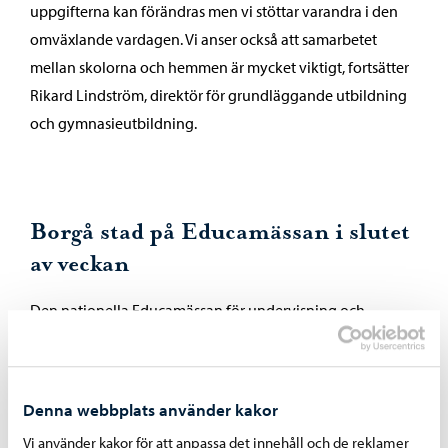
uppgifterna kan förändras men vi stöttar varandra i den
omväxlande vardagen. Vi anser också att samarbetet
mellan skolorna och hemmen är mycket viktigt, fortsätter
Rikard Lindström, direktör för grundläggande utbildning
och gymnasieutbildning.
Borgå stad på Educamässan i slutet
av veckan
Den nationella Educamässan för undervisning och
pedagogik ordnas i Helsingfors Mässcentrum 24–
25.1.2025. Professionella från Borgå stads
småbarnspedagogik, utbildning och rekrytering är på
Denna webbplats använder kakor
plats på stadens mässavdelning på fredagen kl. 10–19 och
Vi använder kakor för att anpassa det innehåll och de reklamer