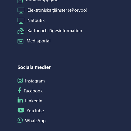
Elektroniska tjänster (ePorvoo)
Nätbutik
Kartor och lägesinformation
Mediaportal
Sociala medier
Följ på Instagram
Instagram
Följ på Facebook
Facebook
Följ på LinkedIn
LinkedIn
Följ på YouTube
YouTube
Dela på WhatsApp
WhatsApp