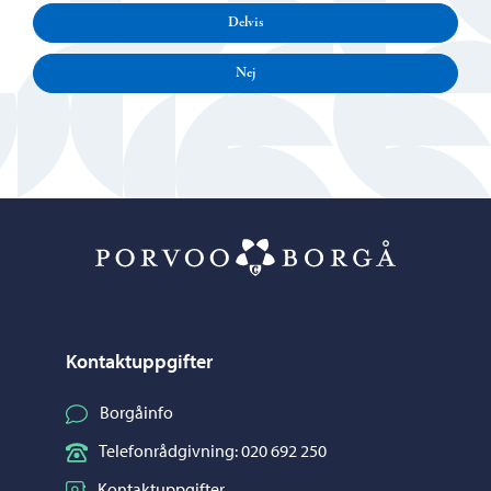
Delvis
Nej
Porvoo – Gå ti
Kontaktuppgifter
Borgåinfo
Telefonrådgivning: 020 692 250
Kontaktuppgifter