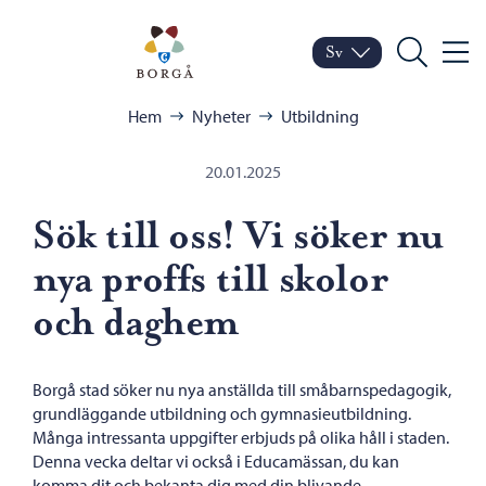
Hoppa till innehåll
Porvoo – Gå till startsid
Sv
Meny
Byt språk
Nuvarande språk: Sven
Sök
Bläddra:
Hem
Nyheter
Utbildning
20.01.2025
Sök till oss! Vi söker nu
nya proffs till skolor
och daghem
Borgå stad söker nu nya anställda till småbarnspedagogik,
grundläggande utbildning och gymnasieutbildning.
Många intressanta uppgifter erbjuds på olika håll i staden.
Denna vecka deltar vi också i Educamässan, du kan
komma dit och bekanta dig med din blivande