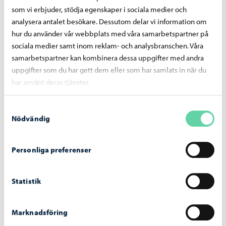
på lördagen kl. 10–17.
som vi erbjuder, stödja egenskaper i sociala medier och
analysera antalet besökare. Dessutom delar vi information om
Ansökningstiden till de lediga arbetsplatserna tar slut
hur du använder vår webbplats med våra samarbetspartner på
4.2.2025 kl. 15. Det finns både ordinarie anställningar och
sociala medier samt inom reklam- och analysbranschen. Våra
visstidsanställningar att söka. Borgå stads lediga
samarbetspartner kan kombinera dessa uppgifter med andra
arbetsplatser finns samlade här
uppgifter som du har gett dem eller som har samlats in när du
har använt deras tjänster.
Lediga arbetsplatser
Samtyckesval
Nödvändig
Dela på Facebook
Dela på LinkedIn
Dela på WhatsApp
Personliga preferenser
Liknande nyheter
Statistik
Marknadsföring