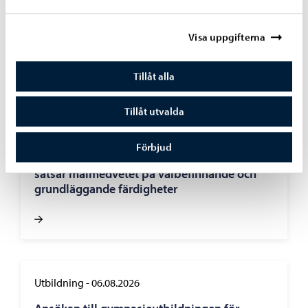
Visa uppgifterna
Tillåt alla
Tillåt utvalda
Utbildning
-
10.08.2026
Förbjud
Skolorna i Borgå börjar på onsdag – man
satsar målmedvetet på välbefinnande och
grundläggande färdigheter
Utbildning
-
06.08.2026