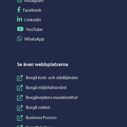
Följ på Instagram
Instagram
Följ på Facebook
Facebook
Följ på LinkedIn
LinkedIn
Följ på YouTube
YouTube
Dela på WhatsApp
WhatsApp
Se även webbplatserna
Borgå kost- och städtjänster
Borgå miljöhälsovård
Borgånejdens musikinstitut
Borgå vatten
Business Porvoo