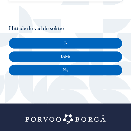
Hittade du vad du sökte?
Ja
Delvis
Nej
Porvoo – Gå ti