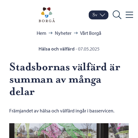
Hoppa till innehåll
Porvoo – Gå till startsid
Sv
Meny
Byt språk
Nuvarande språk: Sven
Sök
Bläddra:
Hem
Nyheter
Vårt Borgå
Hälsa och välfärd
-
07.05.2025
Stadsbornas välfärd är
summan av många
delar
Främjandet av hälsa och välfärd ingår i basservicen.