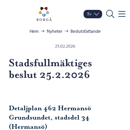
Hoppa till innehåll
Porvoo – Gå till startsid
Sv
Meny
Byt språk
Nuvarande språk: Sven
Sök
Bläddra:
Hem
Nyheter
Beslutsfattande
25.02.2026
Stadsfullmäktiges
beslut 25.2.2026
Detaljplan 462 Hermansö
Grundsundet, stadsdel 34
(Hermansö)