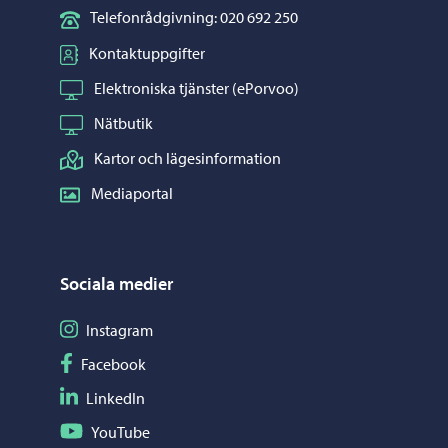
Telefonrådgivning: 020 692 250
Kontaktuppgifter
Elektroniska tjänster (ePorvoo)
Nätbutik
Kartor och lägesinformation
Mediaportal
Sociala medier
Följ på Instagram
Instagram
Följ på Facebook
Facebook
Följ på LinkedIn
LinkedIn
Följ på YouTube
YouTube