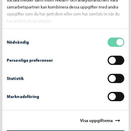
sociala medier samt inom reklam- och analysbranschen. Våra
samarbetspartner kan kombinera dessa uppgifter med andra
I de övriga ärendena beslutade stadsfullmäktige enhälligt
uppgifter som du har gett dem eller som har samlats in när du
enligt beslutsförslagen.
har använt deras tjänster.
Stadsfullmäktiges föredragningslista
Samtyckesval
Nödvändig
Dela på Facebook
Dela på LinkedIn
Dela på WhatsApp
Personliga preferenser
Statistik
Liknande nyheter
Marknadsföring
Beslutsfattande
-
29.06.2026
Stadsstyrelsens beslut 29.6.2026
Visa uppgifterna