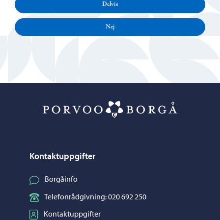
Delvis
Nej
Porvoo – Gå ti
Kontaktuppgifter
Borgåinfo
Telefonrådgivning: 020 692 250
Kontaktuppgifter