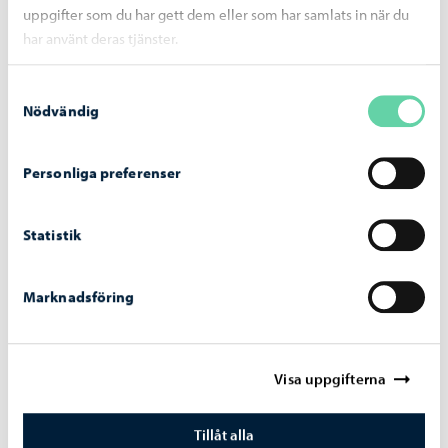
uppgifter som du har gett dem eller som har samlats in när du
har använt deras tjänster.
Samtyckesval
Nödvändig
Utbildning
-
10.08.2026
Personliga preferenser
Skolorna i Borgå börjar på onsdag – man
satsar målmedvetet på välbefinnande och
grundläggande färdigheter
Statistik
Marknadsföring
Borgå stad informerar
-
07.08.2026
Visa uppgifterna
Ansökan om partnerskap öppnar redan i
augusti – underhållspartnerskap är ett nytt
Tillåt alla
alternativ