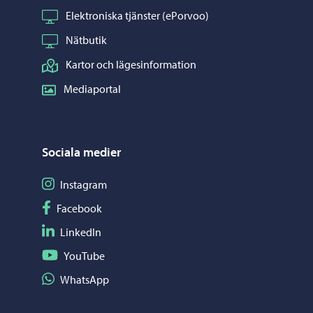
Elektroniska tjänster (ePorvoo)
Nätbutik
Kartor och lägesinformation
Mediaportal
Sociala medier
Följ på Instagram
Instagram
Följ på Facebook
Facebook
Följ på LinkedIn
LinkedIn
Följ på YouTube
YouTube
Dela på WhatsApp
WhatsApp