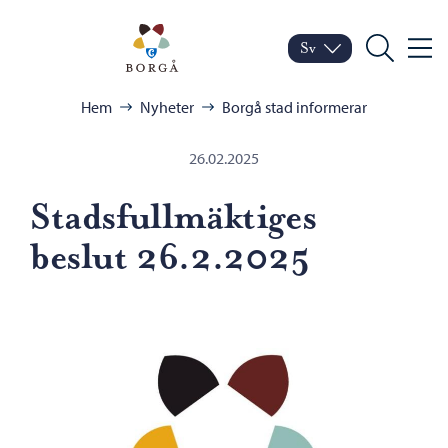
Hoppa till innehåll
Porvoo – Gå till startsid
Sv
Meny
Byt språk
Nuvarande språk: Sven
Sök
Bläddra:
Hem
Nyheter
Borgå stad informerar
26.02.2025
Stadsfullmäktiges
beslut 26.2.2025