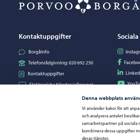
Kontaktuppgifter
Sociala
Följ på I
Borgåinfo
Instag
Följ på F
Facebo
Telefonrådgivning: 020 692 250
Följ på L
Linked
Kontaktuppgifter
Följ på Y
YouT
Elektroniska tjänster (ePorvoo)
Dela på 
Whats
Nätbutik
Denna webbplats använ
Kartor och lägesinformation
Vi använder kakor för att anp
och analysera antalet besöka
Mediaportal
samarbetspartner på sociala 
kombinera dessa uppgifter me
deras tjänster.