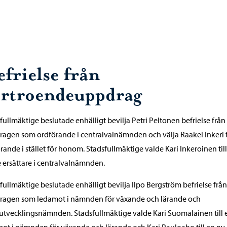
efrielse från
örtroendeuppdrag
fullmäktige beslutade enhälligt bevilja Petri Peltonen befrielse från
agen som ordförande i centralvalnämnden och välja Raakel Inkeri ti
rande i stället för honom. Stadsfullmäktige valde Kari Inkeroinen till
e ersättare i centralvalnämnden.
fullmäktige beslutade enhälligt bevilja Ilpo Bergström befrielse från
ragen som ledamot i nämnden för växande och lärande och
utvecklingsnämnden. Stadsfullmäktige valde Kari Suomalainen till 
ot i nämnden för växande och lärande och Kari Pauloaho till en ny