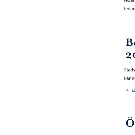
leda
B
2
Stads
känn
L
Ö