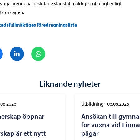
övriga ärendena beslutade stadsfullmäktige enhälligt enligt
tsförslagen.
tadsfullmäktiges föredragningslista
Dela på Facebook
Dela på LinkedIn
Dela på WhatsApp
Liknande nyheter
.08.2026
Utbildning
-
06.08.2026
nerskap öppnar
Ansökan till gymna
för vuxna vid Linn
skap är ett nytt
pågår