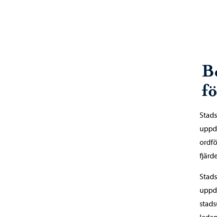
B
f
Stads
uppdr
ordfö
fjärd
Stads
uppd
stads
ledam