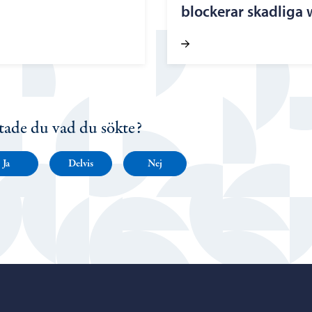
blockerar skadliga
tade du vad du sökte?
Ja
Delvis
Nej