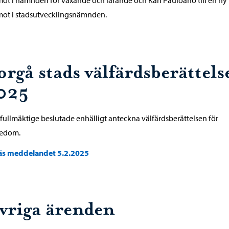
mot i stadsutvecklingsnämnden.
orgå stads välfärdsberättels
025
fullmäktige beslutade enhälligt anteckna välfärdsberättelsen för
edom.
äs meddelandet 5.2.2025
vriga ärenden