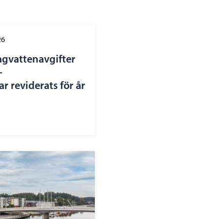
26
agvattenavgifter
–
r reviderats för år