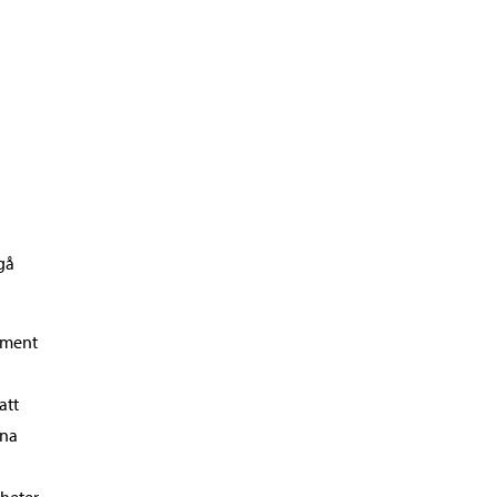
gå
ument
att
nna
gheter