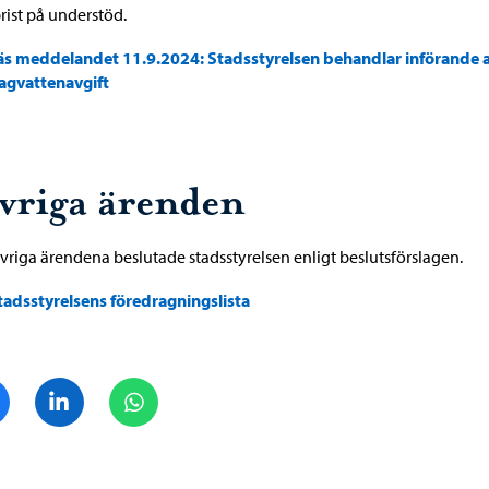
rist på understöd.
äs meddelandet 11.9.2024: Stadsstyrelsen behandlar införande 
agvattenavgift
vriga ärenden
övriga ärendena beslutade stadsstyrelsen enligt beslutsförslagen.
tadsstyrelsens föredragningslista
Dela på Facebook
Dela på LinkedIn
Dela på WhatsApp