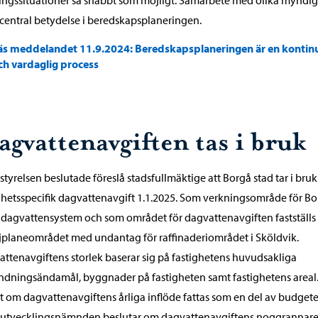
 central betydelse i beredskapsplaneringen.
äs meddelandet 11.9.2024: Beredskapsplaneringen är en kontinu
ch vardaglig process
agvattenavgiften tas i bruk
styrelsen beslutade föreslå stadsfullmäktige att Borgå stad tar i bruk
ghetsspecifik dagvattenavgift 1.1.2025. Som verkningsområde för B
 dagvattensystem och som området för dagvattenavgiften fastställs
jplaneområdet med undantag för raffinaderiområdet i Sköldvik.
ttenavgiftens storlek baserar sig på fastighetens huvudsakliga
dningsändamål, byggnader på fastigheten samt fastighetens areal
t om dagvattenavgiftens årliga inflöde fattas som en del av budgete
sutvecklingsnämnden beslutar om dagvattenavgiftens noggrannar