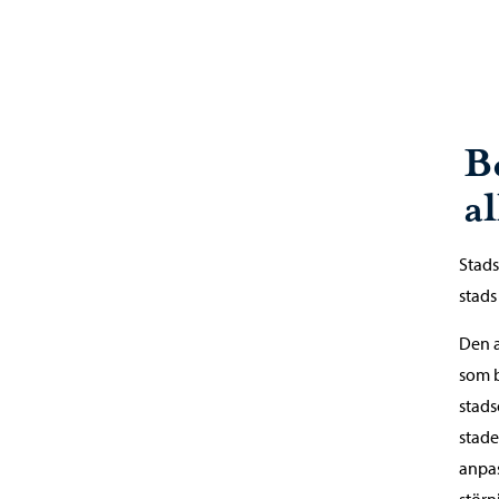
B
a
Stads
stads
Den a
som b
stads
stade
anpas
störn