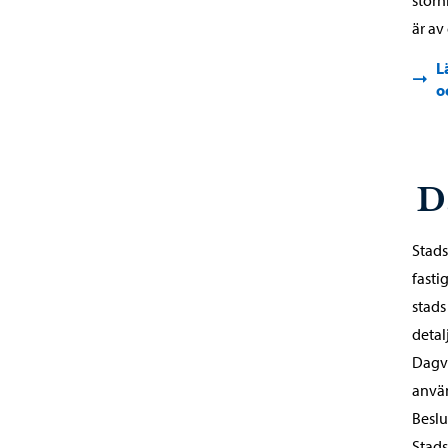
är av
L
o
D
Stads
fasti
stads
detal
Dagva
använ
Beslu
Stad