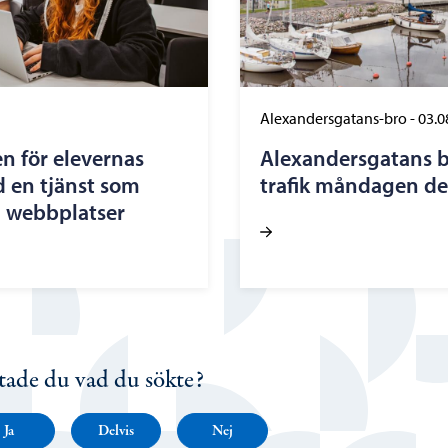
Alexandersgatans-bro
-
03.0
n för elevernas
Alexandersgatans b
d en tjänst som
trafik måndagen de
a webbplatser
tade du vad du sökte?
Ja
Delvis
Nej