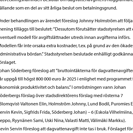
tällande som en del av sitt årliga beslut om betalningsgrund.
nder behandlingen av ärendet föreslog Johnny Holmström att följ
ening tilläggs till beslutet: ”Dessutom förutsätter stadsstyrelsen att
ventuell modell för avgiftslättnader utreds innan avgifterna införs.
odellen får inte orsaka extra kostnader, t.ex. på grund av den ökade
dministrativa bördan.” Stadsstyrelsen beslutade enhälligt godkänna
örslaget.
ohan Söderberg föreslog att ”bruttointäkterna för dagvattenavgifte
år uppgå till högst 800 000 euro år 2025 i enlighet med programmet 
konomisk produktivitet och balans.” I omröstningen vann Johan
öderbergs förslag över stadsdirektörens förslag med rösterna 7
Blomqvist-Valtonen Elin, Holmström Johnny, Lund Bodil, Puromies E
ervin Kevin, Sigfrids Frida, Söderberg Johan) – 6 (Eskola Vilhelmiina, 
eppo, Ryynänen Sami, Uski Nina, Valasti Matti, Välimäki Markku).
evin Servin föreslog att dagvattenavgift inte tas i bruk. Förslaget förf