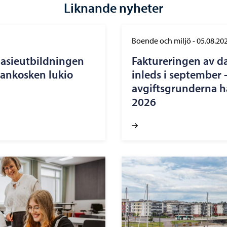
Liknande nyheter
Boende och miljö
-
05.08.20
nasieutbildningen
Faktureringen av d
nankosken lukio
inleds i september 
avgiftsgrunderna ha
2026