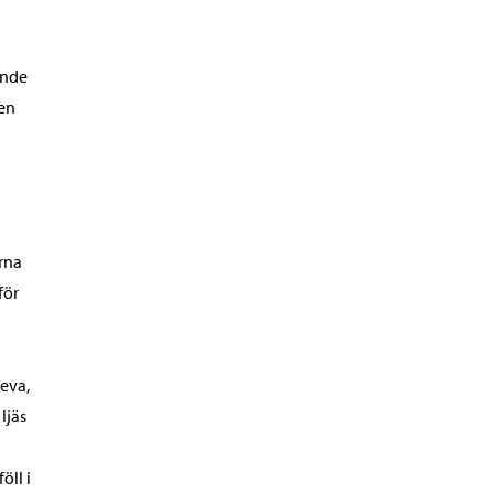
ande
 en
rna
för
eva,
Ijäs
öll i