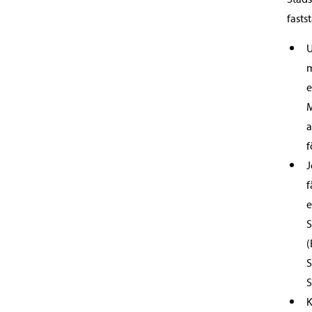
fasts
U
m
e
M
a
f
J
f
e
S
(
S
S
K