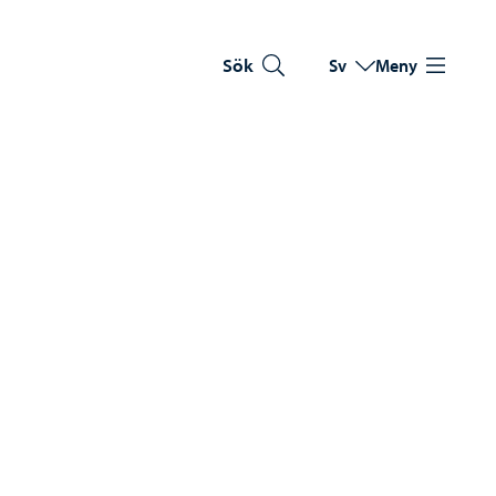
Sök
Sv
Meny
Byt språk
Nuvarande språk: Sve