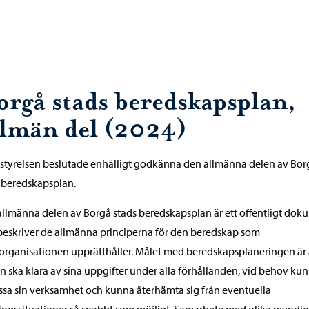
orgå stads beredskapsplan,
llmän del (2024)
styrelsen beslutade enhälligt godkänna den allmänna delen av Bor
 beredskapsplan.
llmänna delen av Borgå stads beredskapsplan är ett offentligt dok
eskriver de allmänna principerna för den beredskap som
organisationen upprätthåller. Målet med beredskapsplaneringen är 
n ska klara av sina uppgifter under alla förhållanden, vid behov ku
sa sin verksamhet och kunna återhämta sig från eventuella
ingssituationer så snabbt som möjligt. Samarbete med olika myndi