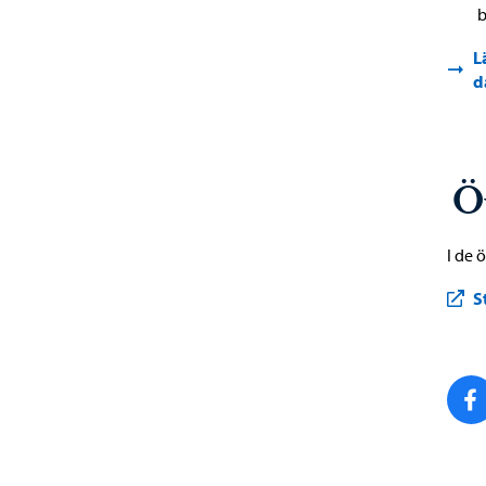
b
L
d
Ö
I de 
S