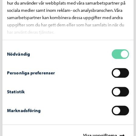
hur du använder vår webbplats med våra samarbetspartner på
Stadsstyrelsens beslut 29.6.2026
sociala medier samt inom reklam- och analysbranschen. Våra
samarbetspartner kan kombinera dessa uppgifter med andra
uppgifter som du har gett dem eller som har samlats in när du
har använt deras tjänster.
Samtyckesval
Nödvändig
Personliga preferenser
Statistik
Marknadsföring
Borgå stad informerar
-
23.06.2026
Stadsutvecklingsnämndens beslut 23.6.2026
Visa uppgifterna