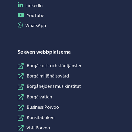
Följ på LinkedIn
LinkedIn
Följ på YouTube
YouTube
Dela på WhatsApp
WhatsApp
Se även webbplatserna
Borgå kost- och städtjänster
Borgå miljöhälsovård
Borgånejdens musikinstitut
Borgå vatten
Business Porvoo
Konstfabriken
Visit Porvoo