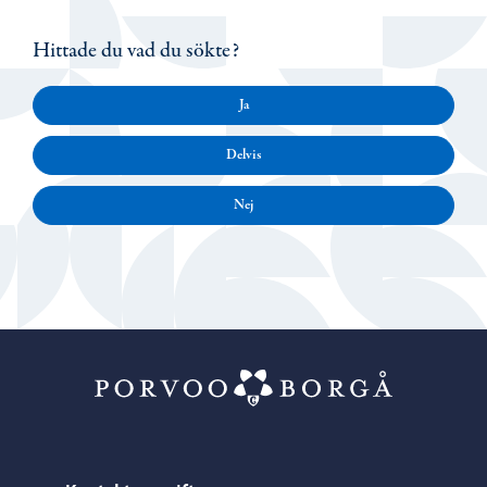
Hittade du vad du sökte?
Ja
Delvis
Nej
Porvoo – Gå ti