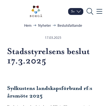
Hoppa till innehåll
Porvoo – Gå till startsid
Sv
Meny
Byt språk
Nuvarande språk: Sven
Sök
Bläddra:
Hem
Nyheter
Beslutsfattande
17.03.2025
Stadsstyrelsens beslut
17.3.2025
Sydkustens landskapsförbund rf:s
årsmöte 2025