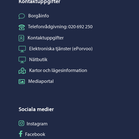
Kontaktuppgifter
Borgåinfo
Telefonrådgivning: 020 692 250
Kontaktuppgifter
Elektroniska tjänster (ePorvoo)
Nätbutik
Kartor och lägesinformation
Mediaportal
Sociala medier
Följ på Instagram
Instagram
Följ på Facebook
Facebook