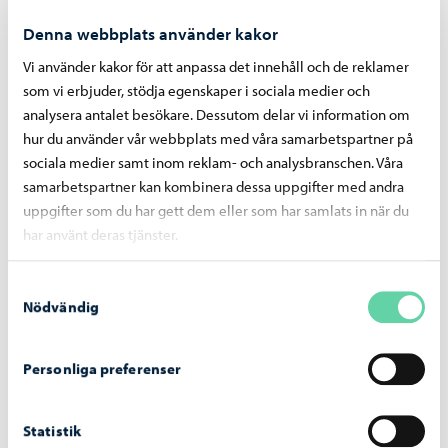
elevupptagning. I stadens förvaltningsstadga görs
Denna webbplats använder kakor
ändringar i anslutning till detta, varefter
förvaltningsstadgans punkt 38.5 Nämnden för
Vi använder kakor för att anpassa det innehåll och de reklamer
växande och lärande i fråga om behörigheten skrivs
som vi erbjuder, stödja egenskaper i sociala medier och
analysera antalet besökare. Dessutom delar vi information om
som följer: [Nämnden för växande och lärande]
hur du använder vår webbplats med våra samarbetspartner på
beslutar om anvisningarna för elevupptagning.
sociala medier samt inom reklam- och analysbranschen. Våra
Eftersom de föreslagna strukturella åtgärderna inte
samarbetspartner kan kombinera dessa uppgifter med andra
fyller målen som ställts i ekonomins produktivitets-
uppgifter som du har gett dem eller som har samlats in när du
har använt deras tjänster.
och balanseringsprogram, så ska senast i slutet av
mars 2025 framföras ytterligare åtgärder inom sektorn
Samtyckesval
för växande och lärande. Av de nya åtgärderna ska
Nödvändig
minst 300 000 riktas till sektorns förvaltning.
Inbesparningar får ändå inte riktas till
Personliga preferenser
undervisningsmaterial, timramen och annat sådant
som inverkar direkt på verksamheten eller
Statistik
undervisningen.