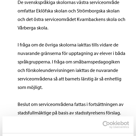
De svenskspråkiga skolornas västra serviceområde
omfattar Eklöfska skolan och Strömborgska skolan
och det östra serviceområdet Kvarnbackens skola och
Vårberga skola.
I fråga om de övriga skolorna iakttas tills vidare de
nuvarande gränserna för upptagning av elever i båda
språkgrupperna. I fråga om småbarnspedagogiken
och förskoleundervisningen iakttas de nuvarande
serviceområdena så att barnets lärstig är så enhetlig
som möjligt.
Beslut om serviceområdena fattas i fortsättningen av
stadsfullmäktige på basis av stadsstyrelsens förslag.
Nämnden för växande och lärande ska i
fortsättningen besluta om anvisningar för