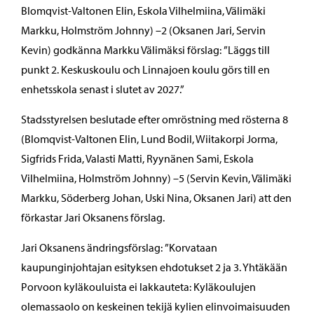
Blomqvist-Valtonen Elin, Eskola Vilhelmiina, Välimäki
Markku, Holmström Johnny) –2 (Oksanen Jari, Servin
Kevin) godkänna Markku Välimäksi förslag: ”Läggs till
punkt 2. Keskuskoulu och Linnajoen koulu görs till en
enhetsskola senast i slutet av 2027.”
Stadsstyrelsen beslutade efter omröstning med rösterna 8
(Blomqvist-Valtonen Elin, Lund Bodil, Wiitakorpi Jorma,
Sigfrids Frida, Valasti Matti, Ryynänen Sami, Eskola
Vilhelmiina, Holmström Johnny) –5 (Servin Kevin, Välimäki
Markku, Söderberg Johan, Uski Nina, Oksanen Jari) att den
förkastar Jari Oksanens förslag.
Jari Oksanens ändringsförslag: ”Korvataan
kaupunginjohtajan esityksen ehdotukset 2 ja 3. Yhtäkään
Porvoon kyläkouluista ei lakkauteta: Kyläkoulujen
olemassaolo on keskeinen tekijä kylien elinvoimaisuuden