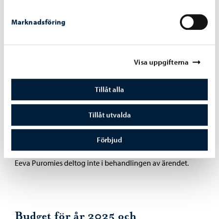
Man ställer upp som mål att maximiantalet i inledande
Marknadsföring
grupper i lågstadiet är 21 elever (vid motiverade fall
finns en möjlighet till +10 % flexibilitet).
Stadsstyrelsen beslutade enhälligt följande anteckning i
Visa uppgifterna
protokollet: Stadsstyrelsen förutsätter att man i
fortsättningen fäster särskild uppmärksamhet vid den tid
Tillåt alla
eleverna sätter på skolresor och skolvägens säkerhet. När
man gör skolskjutsbeslut och planerar rutter för
Tillåt utvalda
skolskjutsen ska man observera resans smidighet och
Förbjud
möjligast kort tid samt barnets bästa.
Eeva Puromies deltog inte i behandlingen av ärendet.
Budget för år 2025 och