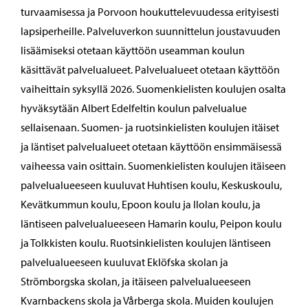
turvaamisessa ja Porvoon houkuttelevuudessa erityisesti
lapsiperheille. Palveluverkon suunnittelun joustavuuden
lisäämiseksi otetaan käyttöön useamman koulun
käsittävät palvelualueet. Palvelualueet otetaan käyttöön
vaiheittain syksyllä 2026. Suomenkielisten koulujen osalta
hyväksytään Albert Edelfeltin koulun palvelualue
sellaisenaan. Suomen- ja ruotsinkielisten koulujen itäiset
ja läntiset palvelualueet otetaan käyttöön ensimmäisessä
vaiheessa vain osittain. Suomenkielisten koulujen itäiseen
palvelualueeseen kuuluvat Huhtisen koulu, Keskuskoulu,
Kevätkummun koulu, Epoon koulu ja Ilolan koulu, ja
läntiseen palvelualueeseen Hamarin koulu, Peipon koulu
ja Tolkkisten koulu. Ruotsinkielisten koulujen läntiseen
palvelualueeseen kuuluvat Eklöfska skolan ja
Strömborgska skolan, ja itäiseen palvelualueeseen
Kvarnbackens skola ja Vårberga skola. Muiden koulujen