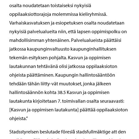
osalta noudatetaan toistaiseksi nykyisiä
oppilaaksiottorajoja molemmissa kieliryhmissä.
Varhaiskasvatuksen ja esiopetuksen osalta noudatetaan
nykyisiä palvelualueita niin, että lapsen oppimispolku on
mahdollisimman yhtenäinen. Palvelualueista päättäisi
jatkossa kaupunginvaltuusto kaupunginhallituksen
tekemän esityksen pohjalta. Kasvun ja oppimisen
lautakunnan tehtävänä olisi jatkossa oppilaaksioton
ohjeista päättäminen. Kaupungin hallintosääntöön
tehdään tähän liitty-vät muutokset, jonka jälkeen
hallintosäännön kohta 38.5 Kasvun ja oppimisen
lautakunta kirjoitetaan 7. toimivallan osalta seuraavasti:
[Kasvun ja oppimisen lautakunta] päättää oppilaaksioton
ohjeista.”
Stadsstyrelsen beslutade föreslå stadsfullmäktige att den