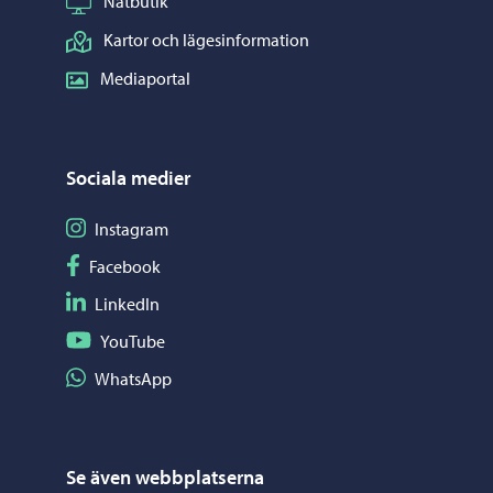
Nätbutik
Kartor och lägesinformation
Mediaportal
Sociala medier
Följ på Instagram
Instagram
Följ på Facebook
Facebook
Följ på LinkedIn
LinkedIn
Följ på YouTube
YouTube
Dela på WhatsApp
WhatsApp
Se även webbplatserna