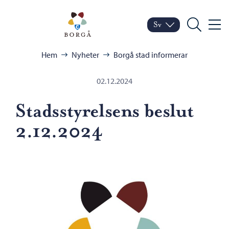
Hoppa till innehåll
Porvoo – Gå till startsid
Sv
Meny
Byt språk
Nuvarande språk: Sven
Sök
Bläddra:
Hem
Nyheter
Borgå stad informerar
02.12.2024
Stadsstyrelsens beslut
2.12.2024