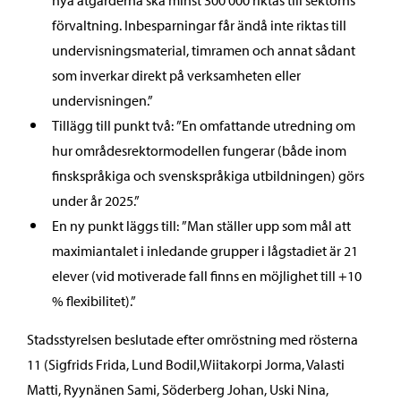
nya åtgärderna ska minst 300 000 riktas till sektorns
förvaltning. Inbesparningar får ändå inte riktas till
undervisningsmaterial, timramen och annat sådant
som inverkar direkt på verksamheten eller
undervisningen.”
Tillägg till punkt två: ”En omfattande utredning om
hur områdesrektormodellen fungerar (både inom
finskspråkiga och svenskspråkiga utbildningen) görs
under år 2025.”
En ny punkt läggs till: ”Man ställer upp som mål att
maximiantalet i inledande grupper i lågstadiet är 21
elever (vid motiverade fall finns en möjlighet till +10
% flexibilitet).”
Stadsstyrelsen beslutade efter omröstning med rösterna
11 (Sigfrids Frida, Lund Bodil,Wiitakorpi Jorma, Valasti
Matti, Ryynänen Sami, Söderberg Johan, Uski Nina,