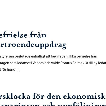
efrielse från
örtroendeuppdrag
styrelsen beslutade enhälligt att bevilja Jari Ilkka befrielse från
agen som ledamot i Vapora och valde Pontus Palmqvist till ny leda
et för honom.
rsklocka för den ekonomisk
laneringen och uppföljning