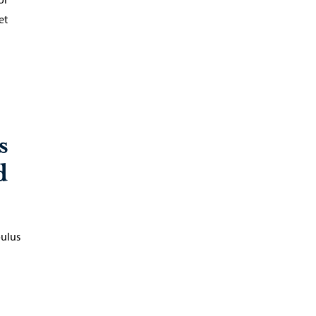
et
s
d
oulus