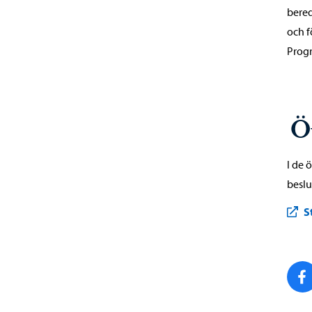
bered
och f
Progr
Ö
I de 
beslu
S