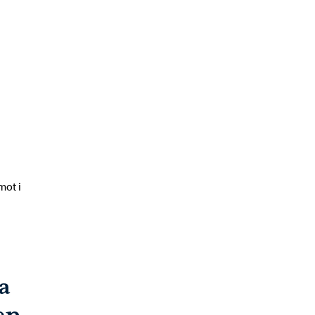
mot i
a
en