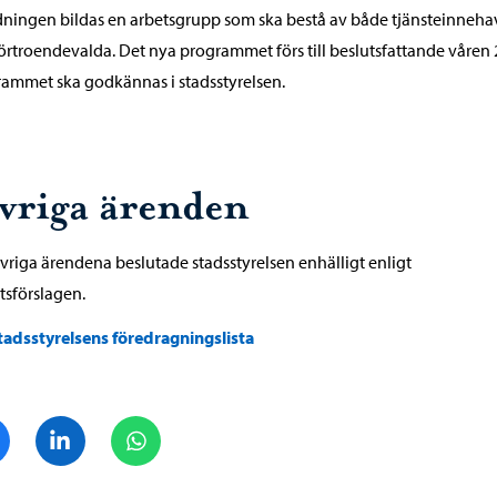
ningen bildas en arbetsgrupp som ska bestå av både tjänsteinneha
örtroendevalda. Det nya programmet förs till beslutsfattande våren 
ammet ska godkännas i stadsstyrelsen.
vriga ärenden
övriga ärendena beslutade stadsstyrelsen enhälligt enligt
tsförslagen.
tadsstyrelsens föredragningslista
Dela på Facebook
Dela på LinkedIn
Dela på WhatsApp