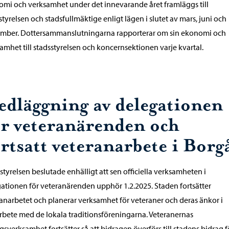
mi och verksamhet under det innevarande året framläggs till
styrelsen och stadsfullmäktige enligt lägen i slutet av mars, juni och
ember. Dottersammanslutningarna rapporterar om sin ekonomi och
amhet till stadsstyrelsen och koncernsektionen varje kvartal.
edläggning av delegationen
ör veteranärenden och
ortsatt veteranarbete i Borg
styrelsen beslutade enhälligt att sen officiella verksamheten i
ationen för veteranärenden upphör 1.2.2025. Staden fortsätter
anarbetet och planerar verksamhet för veteraner och deras änkor i
bete med de lokala traditionsföreningarna. Veteranernas
gsverksamhet fortsätter så att bidragen överförs till stadens bidrag f