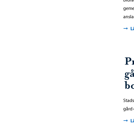
gemen
ansla
L
P
g
b
Stads
gård
L