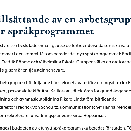
illsättande av en arbetsgru
ör språkprogrammet
styrelsen beslutade enhälligt utse de förtroendevalda som ska vara
emmar i den kommitté som bereder det nya språkprogrammet: Bodi
 Fredrik Böhme och Vilhelmiina Eskola. Gruppen väljer en ordföran
 sig, som är en tjänsteinnehavare.
arbetsgruppen hör följande tjänsteinnehavare: förvaltningsdirektör
eri, personaldirektör Anu Kalliosaari, direktören för grundläggande
dning och gymnasieutbildning Rikard Lindström, biträdande
direktör Fredrick von Schoultz, Kommunikationschef Hanna Mendel
om sekreterare förvaltningsplanerare Sirpa Hopeamaa.
nges i budgeten att ett nytt språkprogram ska beredas för staden. F