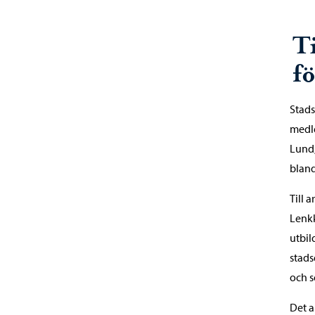
T
f
Stads
medl
Lund,
bland
Till 
Lenkk
utbil
stads
och s
Det a