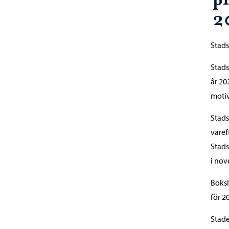
2
Stads
Stads
år 2
motiv
Stads
varef
Stads
i nov
Boksl
för 2
Stade