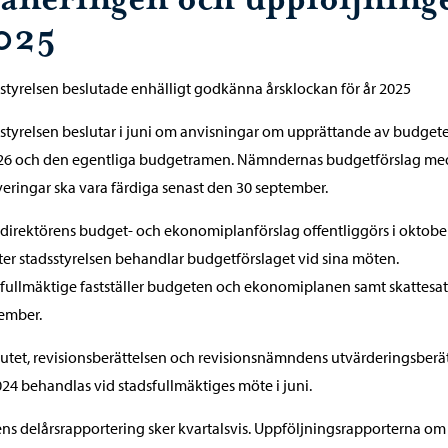
025
styrelsen beslutade enhälligt godkänna årsklockan för år 2025
styrelsen beslutar i juni om anvisningar om upprättande av budgete
026 och den egentliga budgetramen. Nämndernas budgetförslag me
eringar ska vara färdiga senast den 30 september.
direktörens budget- och ekonomiplanförslag offentliggörs i oktober
ter stadsstyrelsen behandlar budgetförslaget vid sina möten.
fullmäktige fastställer budgeten och ekonomiplanen samt skattesa
ember.
utet, revisionsberättelsen och revisionsnämndens utvärderingsberät
024 behandlas vid stadsfullmäktiges möte i juni.
ns delårsrapportering sker kvartalsvis. Uppföljningsrapporterna om