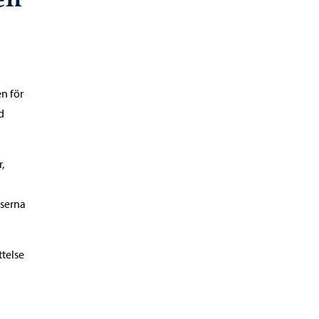
n för
d
,
tserna
telse