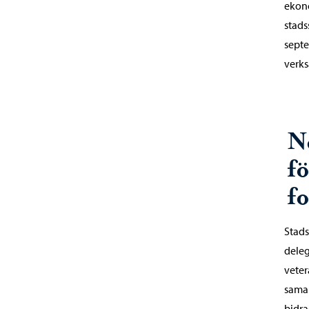
ekono
stads
sept
verks
N
f
f
Stads
deleg
veter
samar
bidra