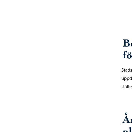
B
f
Stads
uppdr
ställ
Å
p