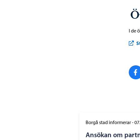
Ö
I de 
S
Borgå stad informerar
-
07
Ansökan om part