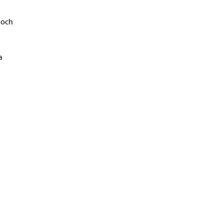
 och
a