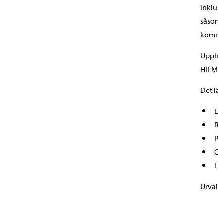
inklu
såsom
komme
Uppha
HILMA
Det l
E
R
P
C
L
Urval