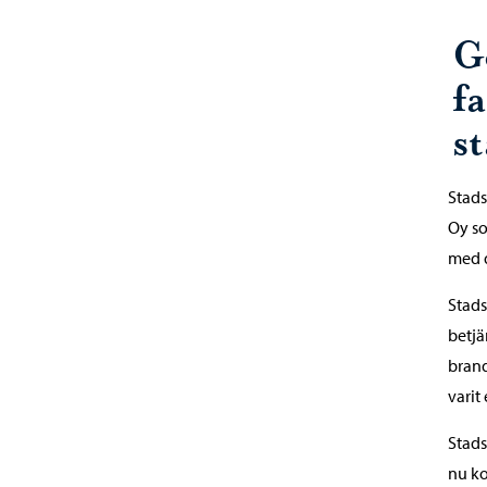
G
f
s
Stads
Oy so
med d
Stads
betjä
brand
varit
Stads
nu ko