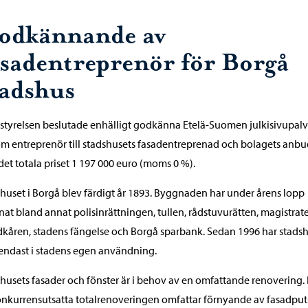
odkännande av
asadentreprenör för Borgå
tadshus
styrelsen beslutade enhälligt godkänna Etelä-Suomen julkisivupal
m entreprenör till stadshusets fasadentreprenad och bolagets anb
et totala priset 1 197 000 euro (moms 0 %).
huset i Borgå blev färdigt år 1893. Byggnaden har under årens lopp
nat bland annat polisinrättningen, tullen, rådstuvurätten, magistrat
kåren, stadens fängelse och Borgå sparbank. Sedan 1996 har stads
 endast i stadens egen användning.
husets fasader och fönster är i behov av en omfattande renovering.
nkurrensutsatta totalrenoveringen omfattar förnyande av fasadpu