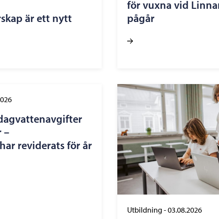
för vuxna vid Linn
skap är ett nytt
pågår
2026
dagvattenavgifter
 –
ar reviderats för år
Utbildning
-
03.08.2026