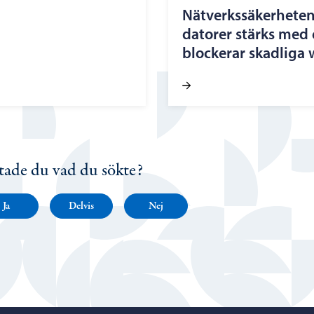
Nätverkssäkerheten
datorer stärks med 
blockerar skadliga
tade du vad du sökte?
Ja
Delvis
Nej