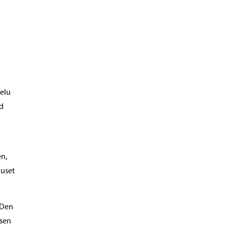
velu
ud
en,
huset
 Den
tsen