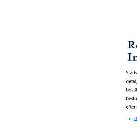
R
I
Stads
detal
bostä
beslu
efter
L