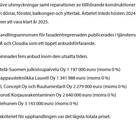
sive utsmyckningar samt reparationer av tillhörande konstruktioner
 dörrar, fönster, balkongen och yttertak. Arbetet inleds hösten 2024
r att vara klart år 2025.
ndlingsannonsen för fasadentreprenaden publicerades i tjänstern
 och Cloudia som ett öppet anbudsförfarande.
ämnades fem anbud inom den utsatta tiden.
telä-Suomen julkisivupalvelu Oy 1 197 000 euro (moms 0 %)
appaustekniikka Laurell Oy 1 341 988 euro (moms 0 %)
L Concept Oy och Ruutumestarit Oy 2 279 000 euro (moms 0 %)
onsti Korjausrakentaminen Oy 2 640 000 euro (moms 0 %)
iehunen Oy 3 143 000 euro (moms 0 %)
skriteriet för upphandlingen var det lägsta totala priset.