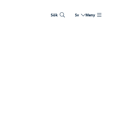
Sök
Sv
Meny
Byt språk
Nuvarande språk: Sve