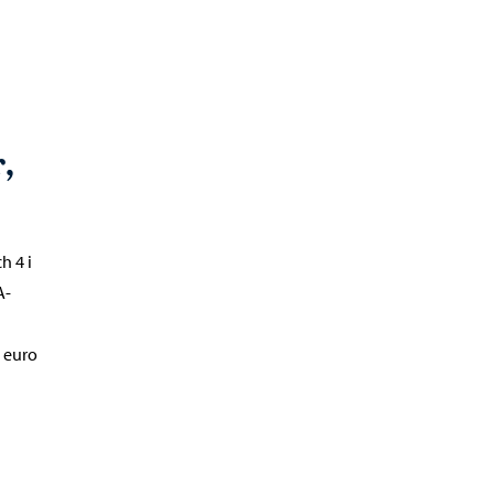
,
h 4 i
A-
0 euro