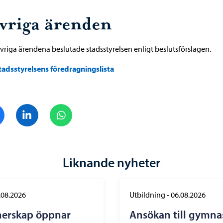
vriga ärenden
övriga ärendena beslutade stadsstyrelsen enligt beslutsförslagen.
tadsstyrelsens föredragningslista
Dela på Facebook
Dela på LinkedIn
Dela på WhatsApp
Liknande nyheter
.08.2026
Utbildning
-
06.08.2026
nerskap öppnar
Ansökan till gymna