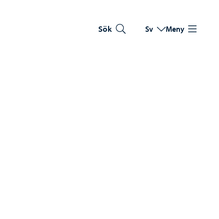
Sök
Sv
Meny
Byt språk
Nuvarande språk: Sve