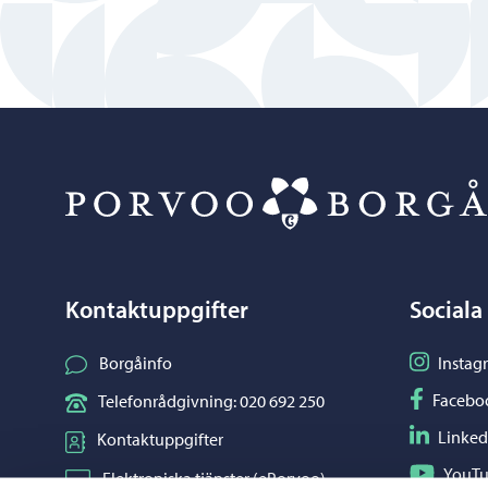
Kontaktuppgifter
Sociala
Följ på I
Borgåinfo
Instag
Följ på F
Facebo
Telefonrådgivning: 020 692 250
Följ på L
Linked
Kontaktuppgifter
Följ på Y
YouT
Elektroniska tjänster (ePorvoo)