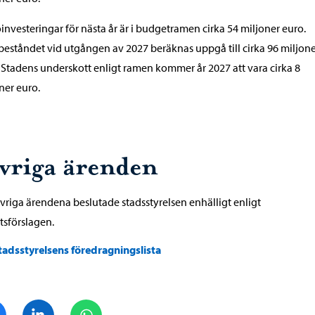
investeringar för nästa år är i budgetramen cirka 54 miljoner euro.
eståndet vid utgången av 2027 beräknas uppgå till cirka 96 miljon
 Stadens underskott enligt ramen kommer år 2027 att vara cirka 8
ner euro.
vriga ärenden
övriga ärendena beslutade stadsstyrelsen enhälligt enligt
tsförslagen.
tadsstyrelsens föredragningslista
Dela på Facebook
Dela på LinkedIn
Dela på WhatsApp