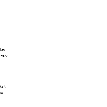
slag
 2027
a till
rka