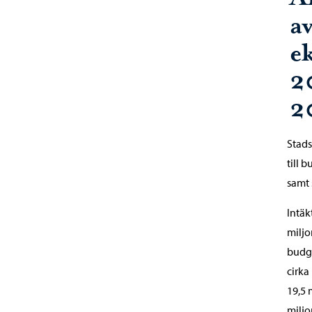
av
e
2
2
Stads
till 
samt 
Intäk
miljo
budge
cirka
19,5 
miljo