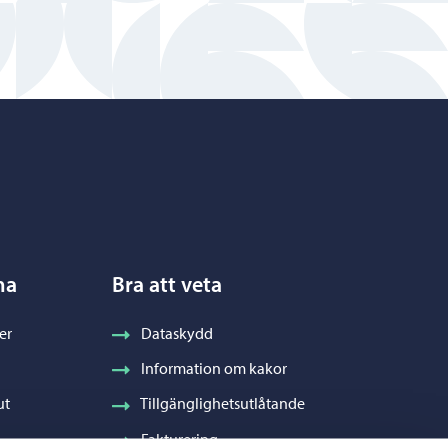
na
Bra att veta
er
Dataskydd
Information om kakor
ut
Tillgänglighetsutlåtande
Fakturering