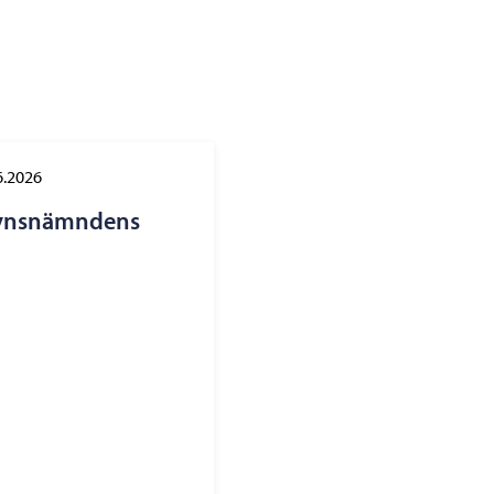
6.2026
lsynsnämndens