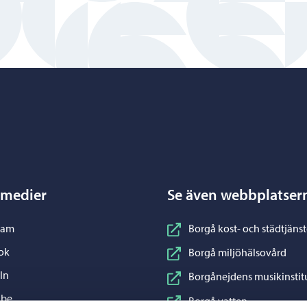
Porvoo – Gå till startsidan
 medier
Se även webbplatser
nstagram
ram
Borgå kost- och städtjänst
acebook
ok
Borgå miljöhälsovård
inkedIn
In
Borgånejdens musikinstit
ouTube
ube
Borgå vatten