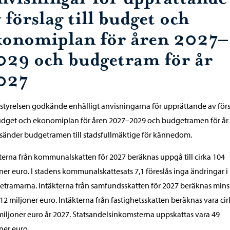
 förslag till budget och
konomiplan för åren 2027–
029 och budgetram för år
027
styrelsen godkände enhälligt anvisningarna för upprättande av för
budget och ekonomiplan för åren 2027–2029 och budgetramen för år
sänder budgetramen till stadsfullmäktige för kännedom.
terna från kommunalskatten för 2027 beräknas uppgå till cirka 104
ner euro. I stadens kommunalskattesats 7,1 föreslås inga ändringar i
tramarna. Intäkterna från samfundsskatten för 2027 beräknas minsk
 12 miljoner euro. Intäkterna från fastighetsskatten beräknas vara ci
miljoner euro år 2027. Statsandelsinkomsterna uppskattas vara 49
ner euro.