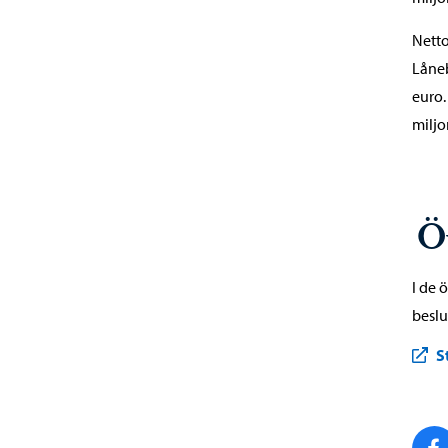
Netto
Låneb
euro.
miljo
Ö
I de 
beslu
S