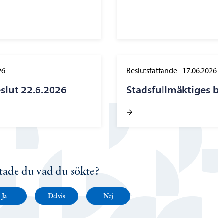
26
Beslutsfattande
-
17.06.2026
eslut 22.6.2026
Stadsfullmäktiges b
tade du vad du sökte?
Ja
Delvis
Nej