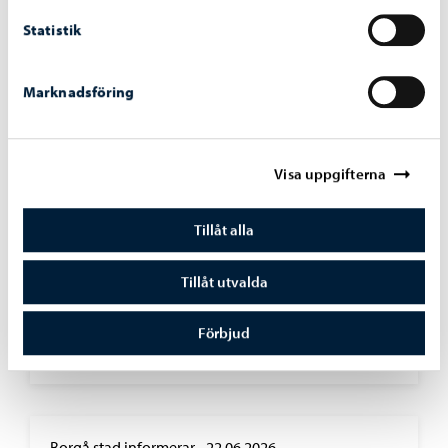
Statistik
Marknadsföring
Visa uppgifterna
Tillåt alla
Borgå stad informerar
-
23.06.2026
Tillåt utvalda
Stadsutvecklingsnämndens beslut 23.6.2026
Förbjud
Borgå stad informerar
-
22.06.2026