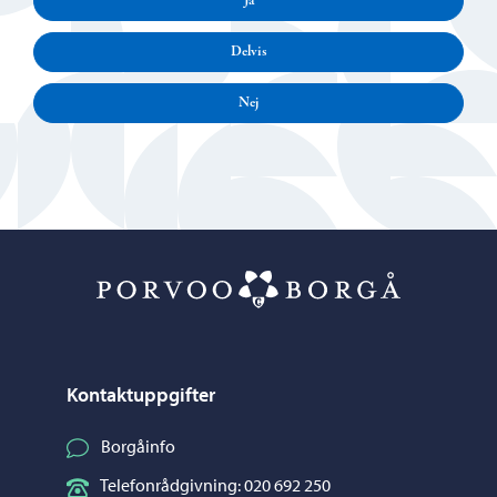
Ja
Delvis
Nej
Porvoo – Gå ti
Kontaktuppgifter
Borgåinfo
Telefonrådgivning: 020 692 250