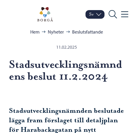
Hoppa till innehåll
Porvoo – Gå till startsid
Sv
Meny
Byt språk
Nuvarande språk: Sven
Sök
Bläddra:
Hem
Nyheter
Beslutsfattande
11.02.2025
Stadsutvecklingsnämnd
ens beslut 11.2.2024
Stadsutvecklingsnämnden beslutade
lägga fram förslaget till detaljplan
för Harabackagatan på nytt