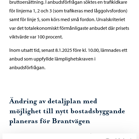
bruttoersättning. I anbudsförfrågan söktes en trafikidkare
för linjerna 1, 2 och 3 (som trafikeras med låggolvsfordon)
samt för linje 5, som körs med små fordon. Urvalskriteriet
var det totalekonomiskt förmånligaste anbudet där prisets
viktvärde var 100 procent.
Inom utsatt tid, senast 8.1.2025 före kl. 10.00, lämnades ett
anbud som uppfyllde lämplighetskraven i
anbudsförfrågan.
Ändring av detaljplan med
möjlighet till nytt bostadsbyggande
planeras för Brantvägen
Stadsutvecklingsnämnden beslutade på sitt möte