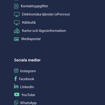
Kontaktuppgifter
Elektroniska tjänster (ePorvoo)
Nätbutik
Kartor och lägesinformation
Mediaportal
Sociala medier
Följ på Instagram
Instagram
Följ på Facebook
Facebook
Följ på LinkedIn
LinkedIn
Följ på YouTube
YouTube
Dela på WhatsApp
WhatsApp