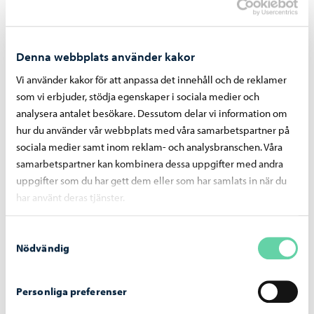
godkänna avtalet om inledande av en ändring av
detaljplanen på adressen Brantvägen 9 och samtidigt ge
tomtchefen fullmakt att underteckna avtalet.
Denna webbplats använder kakor
Vi använder kakor för att anpassa det innehåll och de reklamer
som vi erbjuder, stödja egenskaper i sociala medier och
Dela på Facebook
Dela på LinkedIn
Dela på WhatsApp
analysera antalet besökare. Dessutom delar vi information om
hur du använder vår webbplats med våra samarbetspartner på
sociala medier samt inom reklam- och analysbranschen. Våra
samarbetspartner kan kombinera dessa uppgifter med andra
uppgifter som du har gett dem eller som har samlats in när du
Liknande nyheter
har använt deras tjänster.
Beslutsfattande
-
29.06.2026
Samtyckesval
Nödvändig
Stadsstyrelsens beslut 29.6.2026
Personliga preferenser