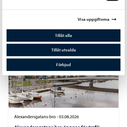
Nätverkssäkerheten för elevernas datorer
stärks med en tjänst som blockerar skadliga
webbplatser
Visa uppgifterna
Tillåt alla
Tillåt utvalda
Förbjud
Alexandersgatans-bro
-
03.08.2026