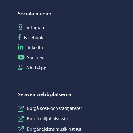
Sociala medier
Följ på Instagram
Instagram
Följ på Facebook
Facebook
Följ på LinkedIn
LinkedIn
Följ på YouTube
YouTube
Dela på WhatsApp
WhatsApp
Se även webbplatserna
Borgå kost- och städtjänster
Borgå miljöhälsovård
Borgånejdens musikinstitut