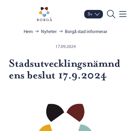
Hoppa till innehåll
Porvoo – Gå till startsid
Sv
Meny
Byt språk
Nuvarande språk: Sven
Sök
Bläddra:
Hem
Nyheter
Borgå stad informerar
17.09.2024
Stadsutvecklingsnämnd
ens beslut 17.9.2024