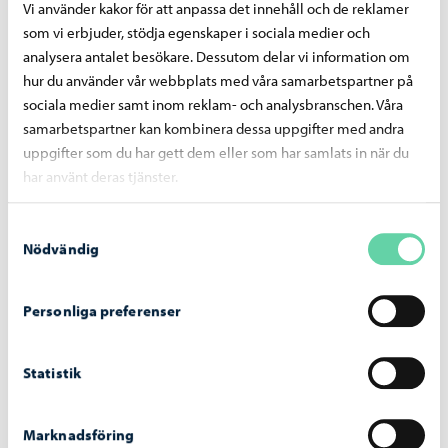
Vi använder kakor för att anpassa det innehåll och de reklamer
Faktureringen av dagvattenavgifter inleds i
som vi erbjuder, stödja egenskaper i sociala medier och
september – avgiftsgrunderna har reviderats
analysera antalet besökare. Dessutom delar vi information om
för år 2026
hur du använder vår webbplats med våra samarbetspartner på
sociala medier samt inom reklam- och analysbranschen. Våra
samarbetspartner kan kombinera dessa uppgifter med andra
uppgifter som du har gett dem eller som har samlats in när du
har använt deras tjänster.
Samtyckesval
Nödvändig
Personliga preferenser
Statistik
Utbildning
-
03.08.2026
Marknadsföring