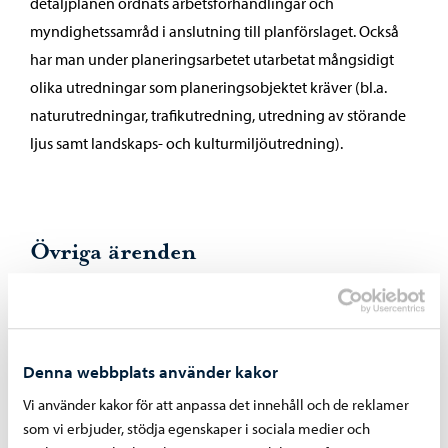
detaljplanen ordnats arbetsförhandlingar och
myndighetssamråd i anslutning till planförslaget. Också
har man under planeringsarbetet utarbetat mångsidigt
olika utredningar som planeringsobjektet kräver (bl.a.
naturutredningar, trafikutredning, utredning av störande
ljus samt landskaps- och kulturmiljöutredning).
Övriga ärenden
Nämndens övriga beslut var i överensstämmelse med
föredragningen och enhälliga.
Denna webbplats använder kakor
Vi använder kakor för att anpassa det innehåll och de reklamer
Dela på Facebook
Dela på LinkedIn
Dela på WhatsApp
som vi erbjuder, stödja egenskaper i sociala medier och