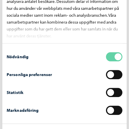
analysera antalet besökare. Dessutom delar vi information om
hur du använder vår webbplats med våra samarbetspartner på
sociala medier samt inom reklam- och analysbranschen. Våra
Liknande nyheter
samarbetspartner kan kombinera dessa uppgifter med andra
uppgifter som du har gett dem eller som har samlats in när du
har använt deras tjänster.
Utbildning
-
06.08.2026
Ansökan till gymnasieutbildningen för
Samtyckesval
vuxna vid Linnankosken lukio pågår
Nödvändig
Personliga preferenser
Statistik
Boende och miljö
-
05.08.2026
Faktureringen av dagvattenavgifter inleds i
Marknadsföring
september – avgiftsgrunderna har reviderats
för år 2026