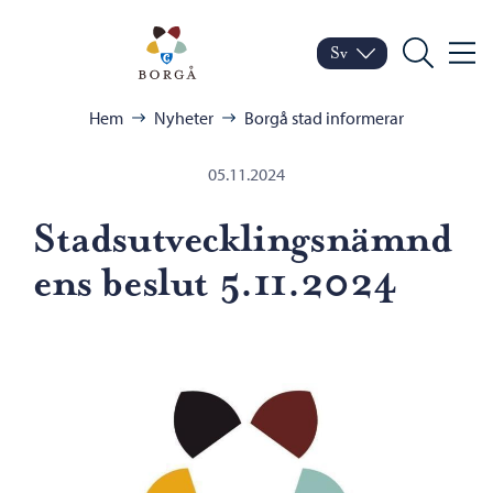
Hoppa till innehåll
Porvoo – Gå till startsid
Sv
Meny
Byt språk
Nuvarande språk: Sven
Sök
Bläddra:
Hem
Nyheter
Borgå stad informerar
05.11.2024
Stadsutvecklingsnämnd
ens beslut 5.11.2024