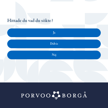
Hittade du vad du sökte?
Ja
Delvis
Nej
Porvoo – Gå ti