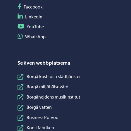
Följ på Facebook
Facebook
Följ på LinkedIn
LinkedIn
Följ på YouTube
YouTube
Dela på WhatsApp
WhatsApp
Se även webbplatserna
Borgå kost- och städtjänster
Borgå miljöhälsovård
Borgånejdens musikinstitut
Borgå vatten
Business Porvoo
Konstfabriken