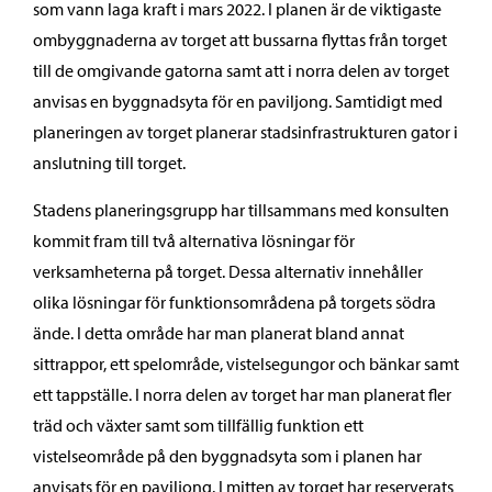
som vann laga kraft i mars 2022. I planen är de viktigaste
ombyggnaderna av torget att bussarna flyttas från torget
till de omgivande gatorna samt att i norra delen av torget
anvisas en byggnadsyta för en paviljong. Samtidigt med
planeringen av torget planerar stadsinfrastrukturen gator i
anslutning till torget.
Stadens planeringsgrupp har tillsammans med konsulten
kommit fram till två alternativa lösningar för
verksamheterna på torget. Dessa alternativ innehåller
olika lösningar för funktionsområdena på torgets södra
ände. I detta område har man planerat bland annat
sittrappor, ett spelområde, vistelsegungor och bänkar samt
ett tappställe. I norra delen av torget har man planerat fler
träd och växter samt som tillfällig funktion ett
vistelseområde på den byggnadsyta som i planen har
anvisats för en paviljong. I mitten av torget har reserverats