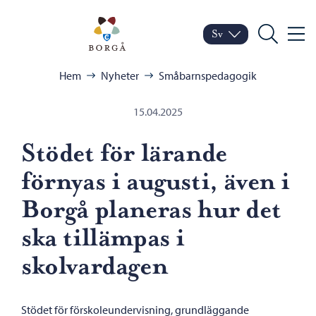
Hoppa till innehåll
Porvoo – Gå till startsid
Sv
Meny
Byt språk
Nuvarande språk: Sven
Sök
Bläddra:
Hem
Nyheter
Småbarnspedagogik
15.04.2025
Stödet för lärande
förnyas i augusti, även i
Borgå planeras hur det
ska tillämpas i
skolvardagen
Stödet för förskoleundervisning, grundläggande