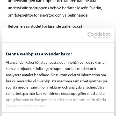
undervisningen kan uppnås och läraren kan beakta
undervisningsgruppens behov, berättar Josefin Svedin,
områdesrektor för elevstöd och välbefinnande.
Reformen av stödet för lärande gäller också
gymnasieutbildningen. I fortsättningen ges stöd på två
nivåer i gymnasierna: som stöd för lärande och som
specialundervisning. Lagändringen medför som en ny sak
Denna webbplats använder kakor
specialundervisning som ges av speciallärare och ett
förvaltningsbeslut om den. Före lagändringen har det inte
Vi använder kakor för att anpassa det innehåll och de reklamer
som vi erbjuder, stödja egenskaper i sociala medier och
fattats beslut om stöd i gymnasiet, utan olika stödåtgärder
analysera antalet besökare. Dessutom delar vi information om
har genomförts som en del av undervisningen.
hur du använder vår webbplats med våra samarbetspartner på
sociala medier samt inom reklam- och analysbranschen. Våra
Arbetet med att uppdatera de lokala läroplanerna i Borgå
samarbetspartner kan kombinera dessa uppgifter med andra
inleddes i början av året. Målet är att arbetet blir klart för
uppgifter som du har gett dem eller som har samlats in när du
kommentarer före slutet av våren och att läroplanerna
har använt deras tjänster.
behandlas i utbildningssektionerna före början av läsåret.