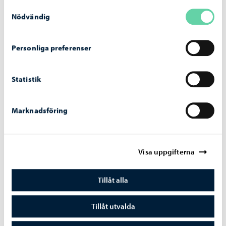
Samtyckesval
Nödvändig
Dela på Facebook
Dela på LinkedIn
Dela på WhatsApp
Personliga preferenser
Statistik
Liknande nyheter
Marknadsföring
Småbarnspedagogik
-
08.04.2026
Meddela barnets vårdtider för sommaren i
tid, avgift börjar tas ut för tider som inte
Visa uppgifterna
avbokats
Tillåt alla
Tillåt utvalda