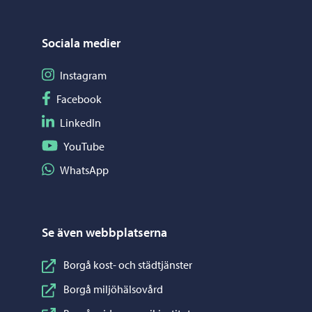
Sociala medier
Följ på Instagram
Instagram
Följ på Facebook
Facebook
Följ på LinkedIn
LinkedIn
Följ på YouTube
YouTube
Dela på WhatsApp
WhatsApp
Se även webbplatserna
Borgå kost- och städtjänster
Borgå miljöhälsovård