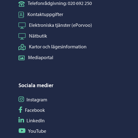
Telefonrådgivning: 020 692 250
Kontaktuppgifter
Elektroniska tjänster (ePorvoo)
Nätbutik
Kartor och lägesinformation
Mediaportal
Sociala medier
Följ på Instagram
Instagram
Följ på Facebook
Facebook
Följ på LinkedIn
LinkedIn
Följ på YouTube
YouTube