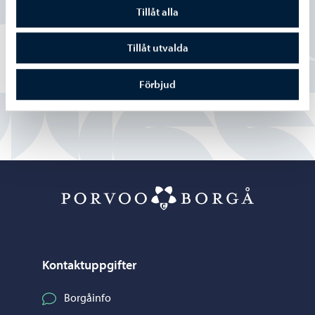
Tillåt alla
Ja
Tillåt utvalda
Delvis
Nej
Förbjud
Porvoo – Gå ti
Kontaktuppgifter
Borgåinfo