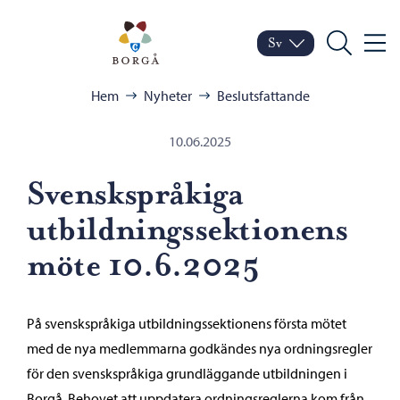
Hoppa till innehåll
Porvoo – Gå till startsid
Sv
Meny
Byt språk
Nuvarande språk: Sven
Sök
Bläddra:
Hem
Nyheter
Beslutsfattande
10.06.2025
Svenskspråkiga
utbildningssektionens
möte 10.6.2025
På svenskspråkiga utbildningssektionens första mötet
med de nya medlemmarna godkändes nya ordningsregler
för den svenskspråkiga grundläggande utbildningen i
Borgå. Behovet att uppdatera ordningsreglerna kom från