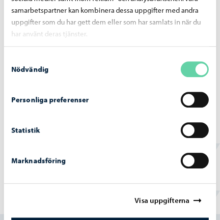
Borgå stad informerar
-
22.06.2026
samarbetspartner kan kombinera dessa uppgifter med andra
uppgifter som du har gett dem eller som har samlats in när du
Tillstånds- och tillsynsnämndens beslut
har använt deras tjänster.
22.6.2026
Samtyckesval
Nödvändig
Personliga preferenser
Beslutsfattande
-
22.06.2026
Stadsstyrelsens beslut 22.6.2026
Statistik
Marknadsföring
Visa uppgifterna
Hittade du vad du sökte?