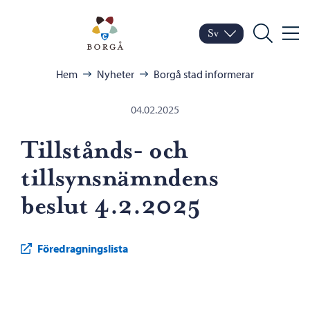
Hoppa till innehåll
Porvoo – Gå till startsid
Sv
Meny
Byt språk
Nuvarande språk: Sven
Sök
Bläddra:
Hem
Nyheter
Borgå stad informerar
04.02.2025
Tillstånds- och
tillsynsnämndens
beslut 4.2.2025
Föredragningslista