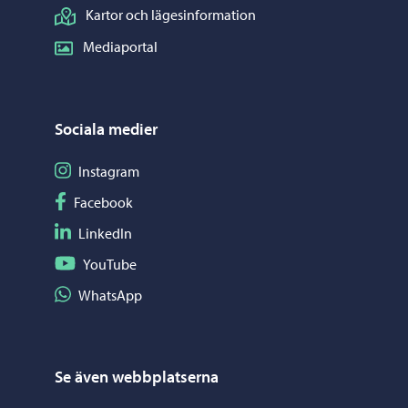
Kartor och lägesinformation
Mediaportal
Sociala medier
Följ på Instagram
Instagram
Följ på Facebook
Facebook
Följ på LinkedIn
LinkedIn
Följ på YouTube
YouTube
Dela på WhatsApp
WhatsApp
Se även webbplatserna