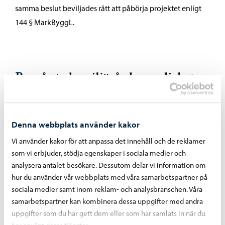
samma beslut beviljades rätt att påbörja projektet enligt
144 § MarkByggL.
Borgå stads miljövårdsmyndighets
tillsynsberättelse för år 2024
Byggnads- och miljönämnden i Borgå stad godkände
Denna webbplats använder kakor
16.02.2020 § 10 miljövårdsmyndighetens tillsynsplan för
Vi använder kakor för att anpassa det innehåll och de reklamer
åren 2021 – 2025. När tillsynsplanen godkändes, beslutade
som vi erbjuder, stödja egenskaper i sociala medier och
man att utfallet för tillsynsplanen skulle utvärderas i en
analysera antalet besökare. Dessutom delar vi information om
tillsynsberättelse som presenteras för byggnads- och
hur du använder vår webbplats med våra samarbetspartner på
miljönämnden årligen före slutet av maj. I
sociala medier samt inom reklam- och analysbranschen. Våra
tillsynsberättelsen finns uppgifter om miljötillsynen under
samarbetspartner kan kombinera dessa uppgifter med andra
uppgifter som du har gett dem eller som har samlats in när du
år 2024.