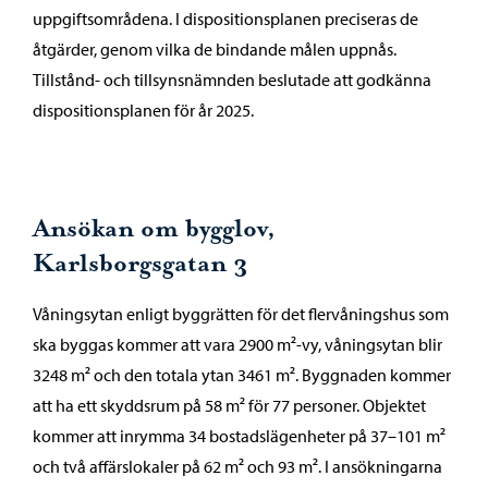
uppgiftsområdena. I dispositionsplanen preciseras de
åtgärder, genom vilka de bindande målen uppnås.
Tillstånd- och tillsynsnämnden beslutade att godkänna
dispositionsplanen för år 2025.
Ansökan om bygglov,
Karlsborgsgatan 3
Våningsytan enligt byggrätten för det flervåningshus som
ska byggas kommer att vara 2900 m²-vy, våningsytan blir
3248 m² och den totala ytan 3461 m². Byggnaden kommer
att ha ett skyddsrum på 58 m² för 77 personer. Objektet
kommer att inrymma 34 bostadslägenheter på 37–101 m²
och två affärslokaler på 62 m² och 93 m². I ansökningarna