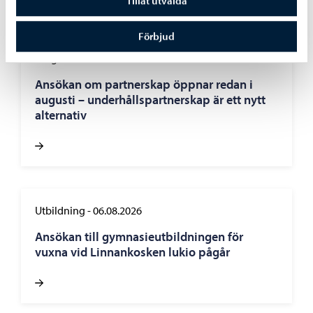
Tillåt utvalda
Liknande nyheter
Förbjud
Borgå stad informerar
-
07.08.2026
Ansökan om partnerskap öppnar redan i
augusti – underhållspartnerskap är ett nytt
alternativ
Utbildning
-
06.08.2026
Ansökan till gymnasieutbildningen för
vuxna vid Linnankosken lukio pågår