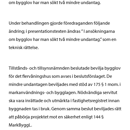
om bygglov har man sökt två mindre undantag.
Under behandlingen gjorde föredraganden följande
ändring; i presentationstexten ändras ” I ansökningarna
om bygglov har man sökt två mindre undantag.” som en
teknisk rättelse.
Tillstånds- och tillsynsnämnden beslutade bevilja bygglov
för det flervåningshus som avses i beslutsförslaget. De
mindre undantagen beviljades med stöd av 175 § 1 mom. i
markanvändnings- och bygglagen. Nödvändiga servitut
ska vara inrättade och utmärkta i fastighetsregistret innan
byggnaden tas i bruk. Genom samma beslut beviljades rätt
att påbörja projektet mot en säkerhet enligt 144 §
MarkByggL.