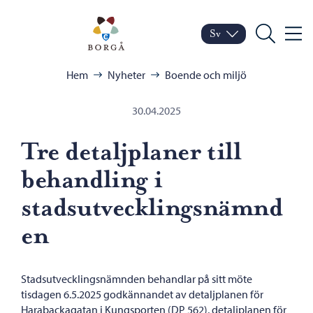
Hoppa till innehåll
Porvoo – Gå till startsid
Sv
Meny
Byt språk
Nuvarande språk: Sven
Sök
Bläddra:
Hem
Nyheter
Boende och miljö
30.04.2025
Tre detaljplaner till
behandling i
stadsutvecklingsnämnd
en
Stadsutvecklingsnämnden behandlar på sitt möte
tisdagen 6.5.2025 godkännandet av detaljplanen för
Harabackagatan i Kungsporten (DP 562), detaljplanen för