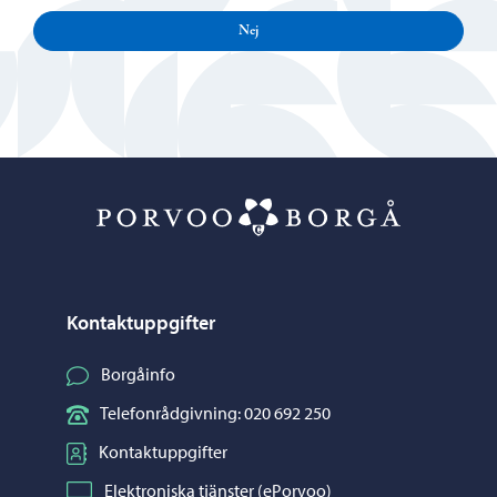
Nej
Porvoo – Gå ti
Kontaktuppgifter
Borgåinfo
Telefonrådgivning: 020 692 250
Kontaktuppgifter
Elektroniska tjänster (ePorvoo)