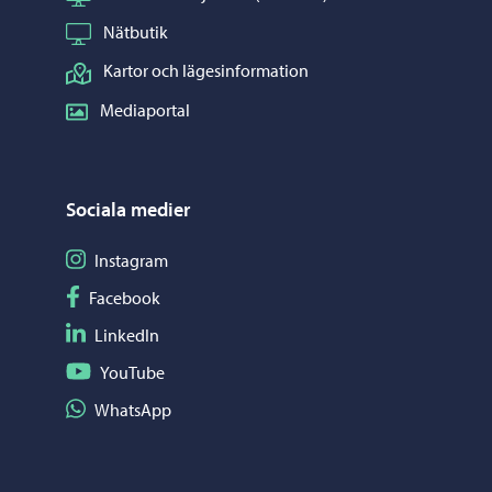
Nätbutik
Kartor och lägesinformation
Mediaportal
Sociala medier
Följ på Instagram
Instagram
Följ på Facebook
Facebook
Följ på LinkedIn
LinkedIn
Följ på YouTube
YouTube
Dela på WhatsApp
WhatsApp