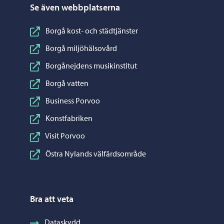
Se även webbplatserna
Borgå kost- och städtjänster
Borgå miljöhälsovård
Borgånejdens musikinstitut
Borgå vatten
Business Porvoo
Konstfabriken
Visit Porvoo
Östra Nylands välfärdsområde
Bra att veta
Dataskydd