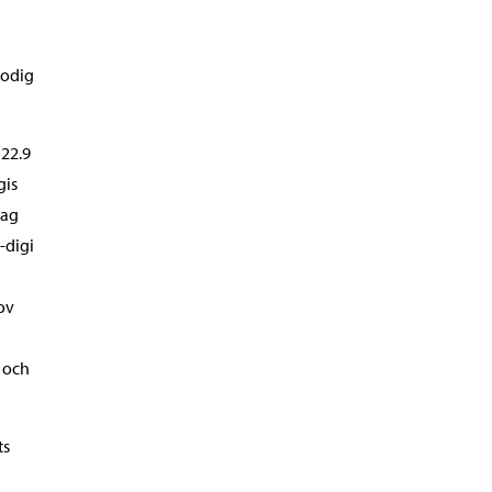
lodig
 22.9
gis
dag
-digi
ov
 och
ts