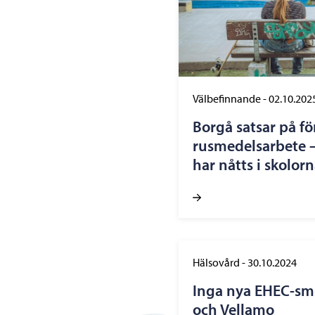
Välbefinnande
-
02.10.202
Borgå satsar på 
rusmedelsarbete –
har nåtts i skolor
Hälsovård
-
30.10.2024
Inga nya EHEC-smi
och Vellamo