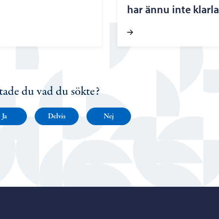
har ännu inte klarl
tade du vad du sökte?
Ja
Delvis
Nej