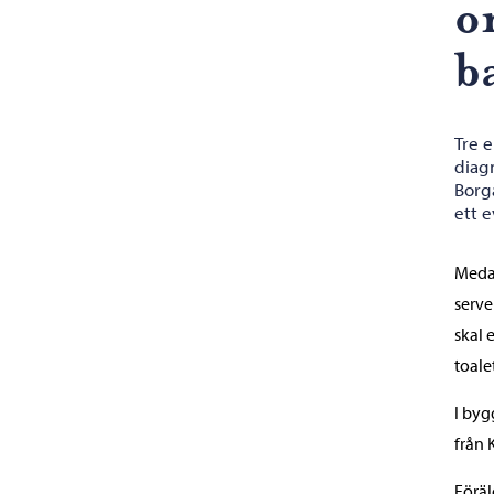
o
b
Tre e
diag
Borg
ett 
Medan
serve
skal 
toale
I byg
från 
Föräl