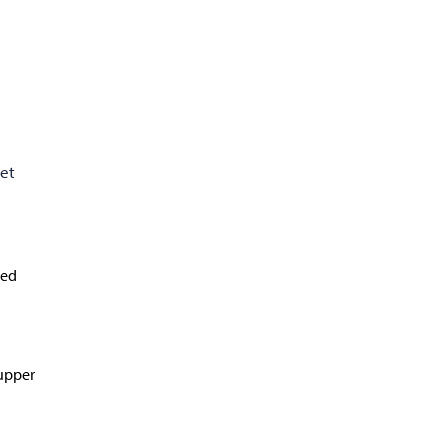
et
med
upper