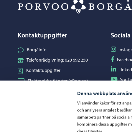
Kontaktuppgifter
Sociala
Följ på I
Borgåinfo
Instag
Följ på F
Facebo
Telefonrådgivning: 020 692 250
Följ på L
Linked
Kontaktuppgifter
Följ på Y
YouT
Elektroniska tjänster (ePorvoo)
Dela på 
Whats
Nätbutik
Denna webbplats använ
Kartor och lägesinformation
Vi använder kakor för att anp
och analysera antalet besöka
Mediaportal
samarbetspartner på sociala 
kombinera dessa uppgifter me
deras tjänster.