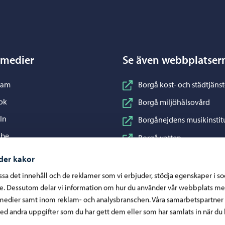
Porvoo – Gå till startsidan
 medier
Se även webbplatser
nstagram
ram
Borgå kost- och städtjänst
acebook
ok
Borgå miljöhälsovård
inkedIn
In
Borgånejdens musikinstit
ouTube
ube
Borgå vatten
WhatsApp
App
Business Porvoo
der kakor
Konstfabriken
assa det innehåll och de reklamer som vi erbjuder, stödja egenskaper i s
re. Dessutom delar vi information om hur du använder vår webbplats me
Visit Porvoo
medier samt inom reklam- och analysbranschen. Våra samarbetspartner
Östra Nylands välfärdsom
d andra uppgifter som du har gett dem eller som har samlats in när du 