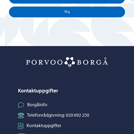
Nej
Porvoo – Gå ti
Kontaktuppgifter
Borgåinfo
Telefonrådgivning: 020 692 250
Kontaktuppgifter