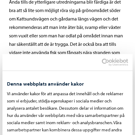
Ända tills de ytterligare utredningarna blir färdiga är det
bra att så lite som möjligt röra sig på grönområdet söder
om Kattsundsvägen och gårdarna längs vägen och det
rekommenderas att man inte äter bär, svamp eller växter
som vuxit eller som man har odlat på området innan man
har säkerställt att de är trygga. Det är också bra att tills
vidare inte använda fisk som fångats nära stranden som
livsmedel. När marken är ofrusen rekommenderar
miljöhälsovården att tamburutrymmen städas oftare med
en fuktig trasa och att keldjuren också tvättas efter
Denna webbplats använder kakor
utevistelse.
Vi använder kakor för att anpassa det innehåll och de reklamer
Övriga riskhanteringsåtgärder utreds och anvisningarna
som vi erbjuder, stödja egenskaper i sociala medier och
preciseras när de ytterligare utredningarna blir färdiga.
analysera antalet besökare. Dessutom delar vi information om
hur du använder vår webbplats med våra samarbetspartner på
NTM-centralen kommer med sitt ställningstagande till
sociala medier samt inom reklam- och analysbranschen. Våra
undersökningsresultaten och riskbedömningen i februari.
samarbetspartner kan kombinera dessa uppgifter med andra