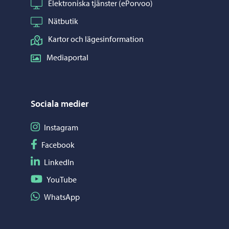
Elektroniska tjänster (ePorvoo)
Nätbutik
Kartor och lägesinformation
Mediaportal
Sociala medier
Följ på Instagram
Instagram
Följ på Facebook
Facebook
Följ på LinkedIn
LinkedIn
Följ på YouTube
YouTube
Dela på WhatsApp
WhatsApp