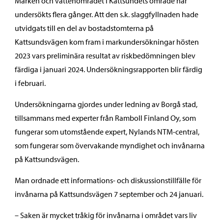
Marken och vattenområdet i Kattsundets område har
undersökts flera gånger. Att den s.k. slaggfyllnaden hade
utvidgats till en del av bostadstomterna på
Kattsundsvägen kom fram i markundersökningar hösten
2023 vars preliminära resultat av riskbedömningen blev
färdiga i januari 2024. Undersökningsrapporten blir färdig
i februari.
Undersökningarna gjordes under ledning av Borgå stad,
tillsammans med experter från Ramboll Finland Oy, som
fungerar som utomstående expert, Nylands NTM-central,
som fungerar som övervakande myndighet och invånarna
på Kattsundsvägen.
Man ordnade ett informations- och diskussionstillfälle för
invånarna på Kattsundsvägen 7 september och 24 januari.
– Saken är mycket tråkig för invånarna i området vars liv