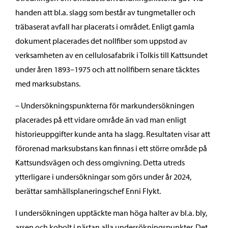
handen att bl.a. slagg som består av tungmetaller och
träbaserat avfall har placerats i området. Enligt gamla
dokument placerades det nollfiber som uppstod av
verksamheten av en cellulosafabrik i Tolkis till Kattsundet
under åren 1893–1975 och att nollfibern senare täcktes
med marksubstans.
– Undersökningspunkterna för markundersökningen
placerades på ett vidare område än vad man enligt
historieuppgifter kunde anta ha slagg. Resultaten visar att
förorenad marksubstans kan finnas i ett större område på
Kattsundsvägen och dess omgivning. Detta utreds
ytterligare i undersökningar som görs under år 2024,
berättar samhällsplaneringschef Enni Flykt.
I undersökningen upptäckte man höga halter av bl.a. bly,
arsen och kobolt i nästan alla undersökningspunkter. Det