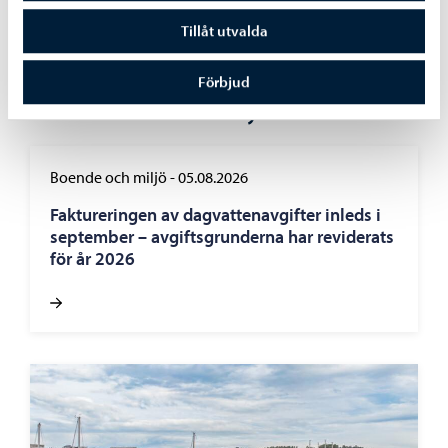
Dela på Facebook
Dela på LinkedIn
Dela på WhatsApp
Tillåt utvalda
Förbjud
Liknande nyheter
Boende och miljö
-
05.08.2026
Faktureringen av dagvattenavgifter inleds i
september – avgiftsgrunderna har reviderats
för år 2026