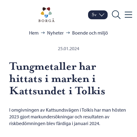
Hoppa till innehåll
Porvoo – Gå till startsid
Sv
Meny
Byt språk
Nuvarande språk: Sven
Sök
Bläddra:
Hem
Nyheter
Boende och miljö
25.01.2024
Tungmetaller har
hittats i marken i
Kattsundet i Tolkis
I omgivningen av Kattsundsvägen i Tolkis har man hösten
2023 gjort markundersökningar och resultaten av
riskbedömningen blev färdiga i januari 2024.