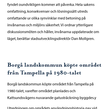
fyndet oundvikligen kommer att påverka. Hela sakens
omfattning, konsekvenser och lösningssätt utreds
omfattande ur olika synvinklar med betoning på
invånarnas och miljöns säkerhet. Vi ordnar ytterligare
diskussionsmöten och håller, invånarna uppdaterade om
läget, berättar stadsutvecklingsdirektör Dan Mollgren.
Borgå landskommun köpte området
från Tampella på 1980-talet
Borgå landskommun köpte området från Tampella på
1980-talet, varefter området planlades och
Kattsundsvägens nuvarande gatusträckning byggdes.y
Utredningen om områdets användningshistoria gav vid