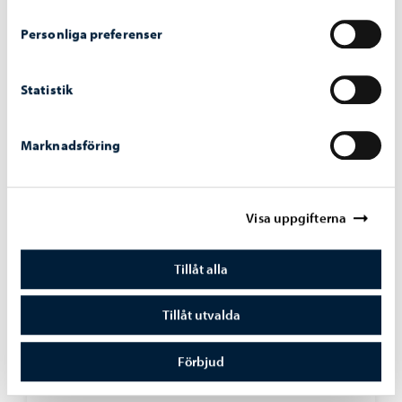
Personliga preferenser
Statistik
Marknadsföring
Visa uppgifterna
Tillåt alla
Utbildning
-
03.08.2026
Tillåt utvalda
Nätverkssäkerheten för elevernas datorer
Förbjud
stärks med en tjänst som blockerar skadliga
webbplatser