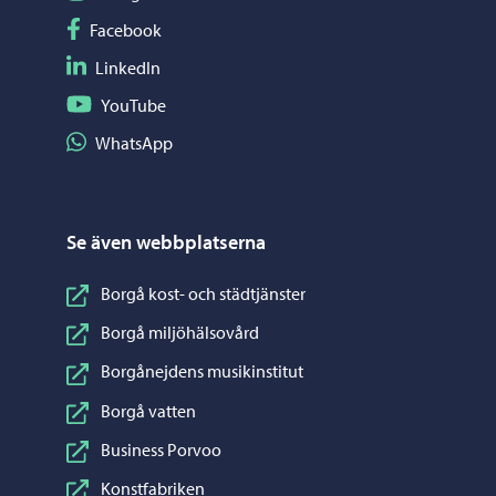
Följ på Facebook
Facebook
Följ på LinkedIn
LinkedIn
Följ på YouTube
YouTube
Dela på WhatsApp
WhatsApp
Se även webbplatserna
Borgå kost- och städtjänster
Borgå miljöhälsovård
Borgånejdens musikinstitut
Borgå vatten
Business Porvoo
Konstfabriken