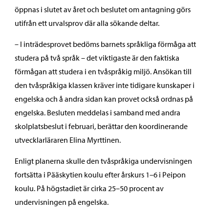
öppnas i slutet av året och beslutet om antagning görs
utifrån ett urvalsprov där alla sökande deltar.
– I inträdesprovet bedöms barnets språkliga förmåga att
studera på två språk – det viktigaste är den faktiska
förmågan att studera i en tvåspråkig miljö. Ansökan till
den tvåspråkiga klassen kräver inte tidigare kunskaper i
engelska och å andra sidan kan provet också ordnas på
engelska. Besluten meddelas i samband med andra
skolplatsbeslut i februari, berättar den koordinerande
utvecklarläraren Elina Myrttinen.
Enligt planerna skulle den tvåspråkiga undervisningen
fortsätta i Pääskytien koulu efter årskurs 1–6 i Peipon
koulu. På högstadiet är cirka 25–50 procent av
undervisningen på engelska.