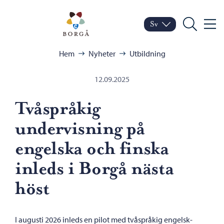
Hoppa till innehåll
Porvoo – Gå till startsid
Sv
Meny
Byt språk
Nuvarande språk: Sven
Sök
Bläddra:
Hem
Nyheter
Utbildning
12.09.2025
Tvåspråkig
undervisning på
engelska och finska
inleds i Borgå nästa
höst
I augusti 2026 inleds en pilot med tvåspråkig engelsk-