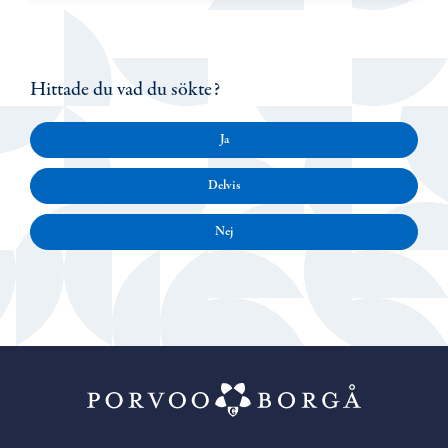
Hittade du vad du sökte?
Ja
Delvis
Nej
Porvoo – Gå ti