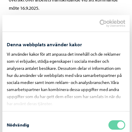
möte 16.9.2025.
Mer om ämnet på finskspråkiga
utbildningssektionens föredragningslista
Tvåspråkig utbildning i Borgå
Denna webbplats använder kakor
Vi använder kakor för att anpassa det innehåll och de reklamer
Dela på Facebook
Dela på LinkedIn
Dela på WhatsApp
som vi erbjuder, stödja egenskaper i sociala medier och
analysera antalet besökare. Dessutom delar vi information om
hur du använder vår webbplats med våra samarbetspartner på
sociala medier samt inom reklam- och analysbranschen. Våra
samarbetspartner kan kombinera dessa uppgifter med andra
Liknande nyheter
uppgifter som du har gett dem eller som har samlats in när du
har använt deras tjänster.
Utbildning
-
06.08.2026
Samtyckesval
Ansökan till gymnasieutbildningen för
Nödvändig
vuxna vid Linnankosken lukio pågår