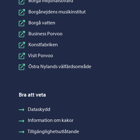
Borgå miljöhälsovård
Borgånejdens musikinstitut
Borgå vatten
Business Porvoo
Konstfabriken
Visit Porvoo
Östra Nylands välfärdsområde
Bra att veta
Dataskydd
Information om kakor
Tillgänglighetsutlåtande