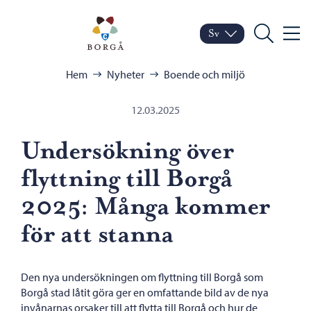
Hoppa till innehåll
Porvoo – Gå till startsid
Sv
Meny
Byt språk
Nuvarande språk: Sven
Sök
Bläddra:
Hem
Nyheter
Boende och miljö
12.03.2025
Undersökning över
flyttning till Borgå
2025: Många kommer
för att stanna
Den nya undersökningen om flyttning till Borgå som
Borgå stad låtit göra ger en omfattande bild av de nya
invånarnas orsaker till att flytta till Borgå och hur de