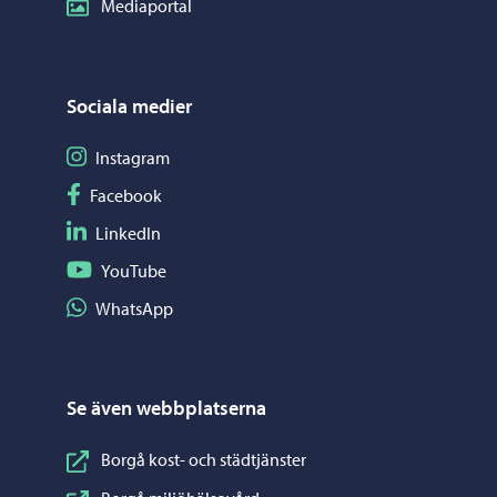
Mediaportal
Sociala medier
Följ på Instagram
Instagram
Följ på Facebook
Facebook
Följ på LinkedIn
LinkedIn
Följ på YouTube
YouTube
Dela på WhatsApp
WhatsApp
Se även webbplatserna
Borgå kost- och städtjänster