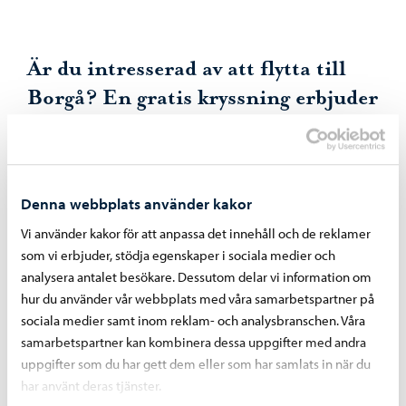
Är du intresserad av att flytta till
Borgå? En gratis kryssning erbjuder
information om att bo i Borgå
Visit Borgå och marknadsföringen ordnar en avgiftsfri
kryssning från Helsingfors lördagen 10.5.2025 för dem som
Denna webbplats använder kakor
är intresserade av att flytta till Borgå. Resan sker med
Vi använder kakor för att anpassa det innehåll och de reklamer
fartyget J.L. Runeberg och under kryssningen berättar
som vi erbjuder, stödja egenskaper i sociala medier och
experter om boende, skolor, daghem och fritidstjänster i
analysera antalet besökare. Dessutom delar vi information om
Borgå.
hur du använder vår webbplats med våra samarbetspartner på
sociala medier samt inom reklam- och analysbranschen. Våra
– Borgå är en stad dit man kommer för att stanna, 97 % av
samarbetspartner kan kombinera dessa uppgifter med andra
de som flyttar har hittat ett lämpligt hem här, och var tredje
uppgifter som du har gett dem eller som har samlats in när du
är återflyttare. Detta berättar om stadens attraktionskraft
har använt deras tjänster.