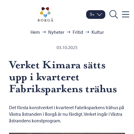
Hoppa till innehåll
Porvoo – Gå till startsid
Sv
Meny
Byt språk
Nuvarande språk: Sven
Sök
Bläddra:
Hem
Nyheter
Fritid
Kultur
03.10.2025
Verket Kimara sätts
upp i kvarteret
Fabriksparkens trähus
Det första konstverket i kvarteret Fabriksparkens trähus på
Västra åstranden i Borgå är nu färdigt. Verket ingår i Västra
åstrandens konstprogram.