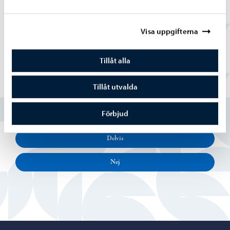
förslaget om att lägga ned Epoon koulu
Visa uppgifterna
Tillåt alla
Tillåt utvalda
Hittade du vad du sökte?
Förbjud
Ja
Delvis
Nej