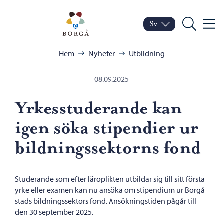
Hoppa till innehåll
Porvoo – Gå till startsid
Sv
Meny
Byt språk
Nuvarande språk: Sven
Sök
Bläddra:
Hem
Nyheter
Utbildning
08.09.2025
Yrkesstuderande kan
igen söka stipendier ur
bildningssektorns fond
Studerande som efter läroplikten utbildar sig till sitt första
yrke eller examen kan nu ansöka om stipendium ur Borgå
stads bildningssektors fond. Ansökningstiden pågår till
den 30 september 2025.