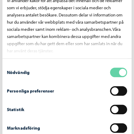
Vi använder kakor för att anpassa det innehåll och de reklamer
Nätverkssäkerheten för elevernas datorer
som vi erbjuder, stödja egenskaper i sociala medier och
stärks med en tjänst som blockerar skadliga
analysera antalet besökare. Dessutom delar vi information om
webbplatser
hur du använder vår webbplats med våra samarbetspartner på
sociala medier samt inom reklam- och analysbranschen. Våra
samarbetspartner kan kombinera dessa uppgifter med andra
uppgifter som du har gett dem eller som har samlats in när du
har använt deras tjänster.
Beslutsfattande
-
16.06.2026
Samtyckesval
Svenskspråkiga utbildningssektionens möte
Nödvändig
16.6.2026
Personliga preferenser
Statistik
Borgå stad informerar
-
30.04.2026
Marknadsföring
Nämnden för växande och lärande behandlar