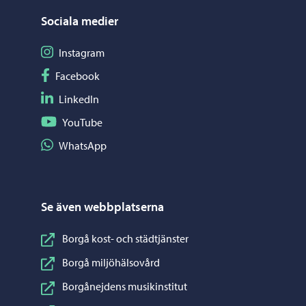
Sociala medier
Följ på Instagram
Instagram
Följ på Facebook
Facebook
Följ på LinkedIn
LinkedIn
Följ på YouTube
YouTube
Dela på WhatsApp
WhatsApp
Se även webbplatserna
Borgå kost- och städtjänster
Borgå miljöhälsovård
Borgånejdens musikinstitut