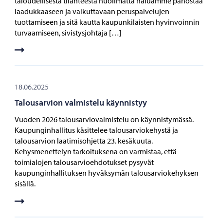
taloudellisesta tilanteesta huolimatta haluamme panostaa
laadukkaaseen ja vaikuttavaan peruspalvelujen
tuottamiseen ja sitä kautta kaupunkilaisten hyvinvoinnin
turvaamiseen, sivistysjohtaja […]
18.06.2025
Talousarvion valmistelu käynnistyy
Vuoden 2026 talousarviovalmistelu on käynnistymässä.
Kaupunginhallitus käsittelee talousarviokehystä ja
talousarvion laatimisohjetta 23. kesäkuuta.
Kehysmenettelyn tarkoituksena on varmistaa, että
toimialojen talousarvioehdotukset pysyvät
kaupunginhallituksen hyväksymän talousarviokehyksen
sisällä.