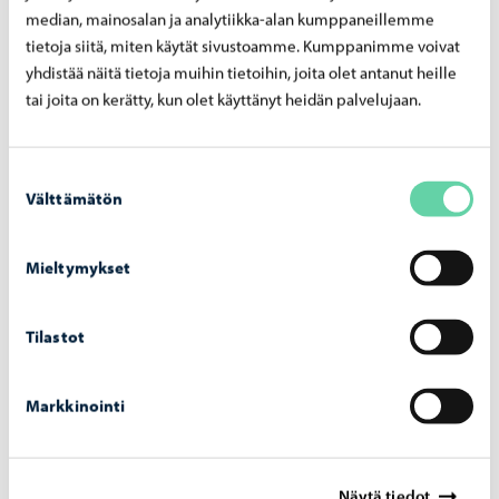
tilikauden ylijäämä esitettyjen varausten muutosten
median, mainosalan ja analytiikka-alan kumppaneillemme
jälkeen noin 4,9 miljoonaa euroa.
tietoja siitä, miten käytät sivustoamme. Kumppanimme voivat
yhdistää näitä tietoja muihin tietoihin, joita olet antanut heille
tai joita on kerätty, kun olet käyttänyt heidän palvelujaan.
24.01.2025
Suostumuksen
Kasvun ja oppimisen lautakunta käsittelee
Välttämätön
valinta
säästötoimenpiteitä vuosille 2025–2027
Kasvun ja oppimisen lautakunta käsittelee kokouksessaan
Mieltymykset
30. tammikuuta säästötoimenpiteitä vuosille 2025–2027.
Sivistysjohtaja esittää, että kaupunginvaltuuston
edellyttämistä korvaavista säästöistä vuodelle 2025
Tilastot
päätetään kaupungin talouden toisen osavuosiraportin
käsittelyn yhteydessä, eli kesälomakauden jälkeen.
Vuosien 2026 ja 2027 korvaavien säästöjen valmistelu
Markkinointi
sisällytetään tulevien vuosien talousarviokehykseen ja
talousarviovalmisteluun.
Näytä tiedot