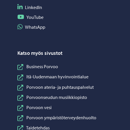
Seuraa LinkedIn
LinkedIn
Seuraa YouTube
YouTube
Jaa WhatsApp
WhatsApp
Katso myös sivustot
Business Porvoo
Itä-Uudenmaan hyvinvointialue
Porvoon ateria- ja puhtauspalvelut
Porvoonseudun musiikkiopisto
Porvoon vesi
Porvoon ympäristöterveydenhuolto
Taidetehdas