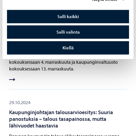
Salli kaikki
30.10.2024
Porvoon tulovero- ja kiinteistöveroprosentteihin
Salli valinta
ei esitetä muutoksia
Kiellä
Porvoon tuloveroprosentin esitetään pysyvän 7,1
prosentissa. Kaupunginhallitus käsittelee asiaa
kokouksessaan 4. marraskuuta ja kaupunginvaltuusto
kokouksessaan 13. marraskuuta.
29.10.2024
Kaupunginjohtajan talousarvioesitys: Suuria
panostuksia – talous tasapainossa, mutta
lähivuodet haastavia