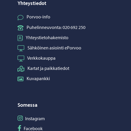
Yhteystiedot
Porvoo-info
Puhelinneuvonta: 020 692 250
Yhteystietohakemisto
Sähköinen asiointi ePorvoo
Verkkokauppa
Kartat ja paikkatiedot
Kuvapankki
Somessa
Seuraa Instagram
Instagram
Seuraa Facebook
Facebook