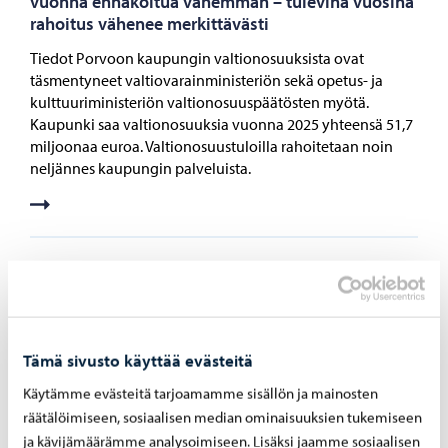
vuonna ennakoitua vähemmän – tulevina vuosina
rahoitus vähenee merkittävästi
Tiedot Porvoon kaupungin valtionosuuksista ovat
täsmentyneet valtiovarainministeriön sekä opetus- ja
kulttuuriministeriön valtionosuuspäätösten myötä.
Kaupunki saa valtionosuuksia vuonna 2025 yhteensä 51,7
miljoonaa euroa. Valtionosuustuloilla rahoitetaan noin
neljännes kaupungin palveluista.
29.01.2025
Tilinpäätöksen ennakkotiedot 2024: Menot
kasvoivat maltillisesti, lainakanta matala
Tämä sivusto käyttää evästeitä
Porvoon kaupungin talous vuonna 2024 muodostuu
jonkin verran ylijäämäiseksi, ilmenee juuri valmistuneista
Käytämme evästeitä tarjoamamme sisällön ja mainosten
tilinpäätöksen ennakkotiedoista. Vuosikate on
räätälöimiseen, sosiaalisen median ominaisuuksien tukemiseen
ennakkotietojen perusteella noin 37 miljoonaa euroa ja
ja kävijämäärämme analysoimiseen. Lisäksi jaamme sosiaalisen