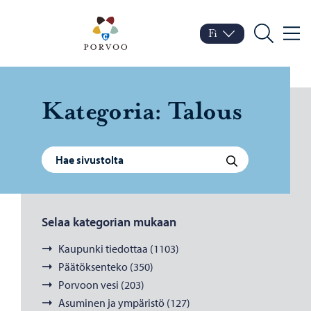
Siirry sisältöön
Porvoo – Siirry kotisivul
Fi
Valik
Vaihda kieltä
Nykyinen kieli: Suomi
Hae
Ka­te­go­ria:
Ta­lous
Haku:
Hae
Selaa kategorian mukaan
Kaupunki tiedottaa (1103)
Päätöksenteko (350)
Porvoon vesi (203)
Asuminen ja ympäristö (127)