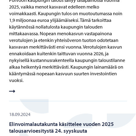
Porvoon kaupungin talous säilyy tasapainossa vuonna
2025, vaikka menot kasvavat edelleen melko
voimakkaasti. Kaupungin tulos on muotoutumassa noin
1,9 miljoonaa euroa ylijäämäiseksi. Tämä tarkoittaa
käytännössä nollatulosta kaupungin talouden
mittakaavassa. Nopean menokasvun vastapainona
verotulojen ja etenkin yhteisöveron tuoton odotetaan
kasvavan merkittävästi ensi vuonna. Verotulojen kasvun
ennakoidaan kuitenkin taittuvan vuonna 2026, ja
nykyisellä kustannusrakenteella kaupungin taloustilanne
alkaa heikentyä merkittävästi. Kaupungin lainamäärä on
kääntymässä nopeaan kasvuun suurten investointien
vuoksi.
18.09.2024
Elinvoimalautakunta käsittelee vuoden 2025
talousarvioesitystä 24. syyskuuta