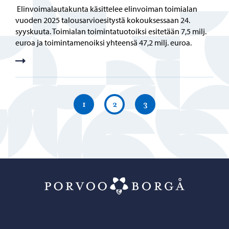
Elinvoimalautakunta käsittelee elinvoiman toimialan
vuoden 2025 talousarvioesitystä kokouksessaan 24.
syyskuuta. Toimialan toimintatuotoiksi esitetään 7,5 milj.
euroa ja toimintamenoiksi yhteensä 47,2 milj. euroa.
1
2
3
Porvoo – Siirr