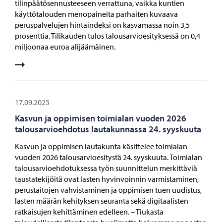
tilinpäätösennusteeseen verrattuna, vaikka kuntien
käyttötalouden menopaineita parhaiten kuvaava
peruspalvelujen hintaindeksi on kasvamassa noin 3,5
prosenttia. Tilikauden tulos talousarvioesityksessä on 0,4
miljoonaa euroa alijäämäinen.
17.09.2025
Kasvun ja oppimisen toimialan vuoden 2026
talousarvioehdotus lautakunnassa 24. syyskuuta
Kasvun ja oppimisen lautakunta käsittelee toimialan
vuoden 2026 talousarvioesitystä 24. syyskuuta. Toimialan
talousarvioehdotuksessa työn suunnittelun merkittäviä
taustatekijöitä ovat lasten hyvinvoinnin varmistaminen,
perustaitojen vahvistaminen ja oppimisen tuen uudistus,
lasten määrän kehityksen seuranta sekä digitaalisten
ratkaisujen kehittäminen edelleen. – Tiukasta