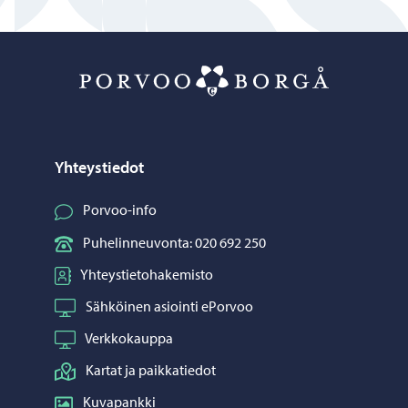
Porvoo – Siirr
Yhteystiedot
Porvoo-info
Puhelinneuvonta: 020 692 250
Yhteystietohakemisto
Sähköinen asiointi ePorvoo
Verkkokauppa
Kartat ja paikkatiedot
Kuvapankki