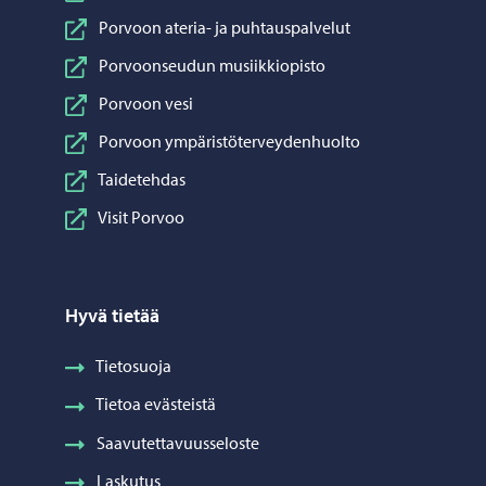
Porvoon ateria- ja puhtauspalvelut
Porvoonseudun musiikkiopisto
Porvoon vesi
Porvoon ympäristöterveydenhuolto
Taidetehdas
Visit Porvoo
Hyvä tietää
Tietosuoja
Tietoa evästeistä
Saavutettavuusseloste
Laskutus