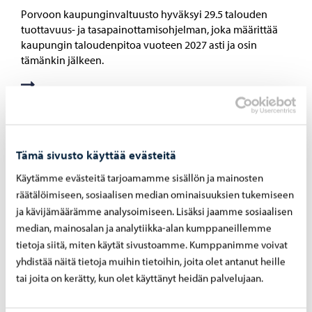
Porvoon kaupunginvaltuusto hyväksyi 29.5 talouden
tuottavuus- ja tasapainottamisohjelman, joka määrittää
kaupungin taloudenpitoa vuoteen 2027 asti ja osin
tämänkin jälkeen.
18.04.2024
Tämä sivusto käyttää evästeitä
Kaupunginjohtajan esitys talouden tuottavuus- ja
tasapainottamisohjelmaksi vuosille 2024–2027
Käytämme evästeitä tarjoamamme sisällön ja mainosten
räätälöimiseen, sosiaalisen median ominaisuuksien tukemiseen
Kaupunginjohtajan esitys talouden tuottavuus- ja
ja kävijämäärämme analysoimiseen. Lisäksi jaamme sosiaalisen
tasapainottamisohjelmaksi on julkaistu ja etenemässä
median, mainosalan ja analytiikka-alan kumppaneillemme
kaupunginhallituksen ja kaupunginvaltuuston käsittelyyn
tietoja siitä, miten käytät sivustoamme. Kumppanimme voivat
toukokuussa.
yhdistää näitä tietoja muihin tietoihin, joita olet antanut heille
tai joita on kerätty, kun olet käyttänyt heidän palvelujaan.