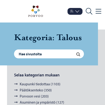
Siirry sisältöön
Porvoo – Siirry kotisivul
Fi
Valik
Vaihda kieltä
Nykyinen kieli: Suomi
Hae
Ka­te­go­ria:
Ta­lous
Haku:
Hae
Selaa kategorian mukaan
Kaupunki tiedottaa (1103)
Päätöksenteko (350)
Porvoon vesi (203)
Asuminen ja ympäristö (127)