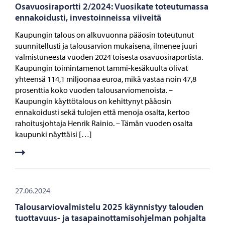
Osavuosiraportti 2/2024: Vuosikate toteutumassa
ennakoidusti, investoinneissa viiveitä
Kaupungin talous on alkuvuonna pääosin toteutunut
suunnitellusti ja talousarvion mukaisena, ilmenee juuri
valmistuneesta vuoden 2024 toisesta osavuosiraportista.
Kaupungin toimintamenot tammi-kesäkuulta olivat
yhteensä 114,1 miljoonaa euroa, mikä vastaa noin 47,8
prosenttia koko vuoden talousarviomenoista. –
Kaupungin käyttötalous on kehittynyt pääosin
ennakoidusti sekä tulojen että menoja osalta, kertoo
rahoitusjohtaja Henrik Rainio. – Tämän vuoden osalta
kaupunki näyttäisi […]
27.06.2024
Talousarviovalmistelu 2025 käynnistyy talouden
tuottavuus- ja tasapainottamisohjelman pohjalta