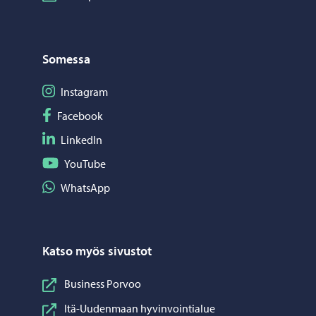
Somessa
Seuraa Instagram
Instagram
Seuraa Facebook
Facebook
Seuraa LinkedIn
LinkedIn
Seuraa YouTube
YouTube
Jaa WhatsApp
WhatsApp
Katso myös sivustot
Business Porvoo
Itä-Uudenmaan hyvinvointialue