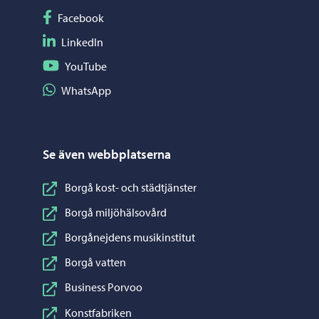
Följ på Facebook
Facebook
Följ på LinkedIn
LinkedIn
Följ på YouTube
YouTube
Dela på WhatsApp
WhatsApp
Se även webbplatserna
Borgå kost- och städtjänster
Borgå miljöhälsovård
Borgånejdens musikinstitut
Borgå vatten
Business Porvoo
Konstfabriken