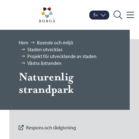
Hoppa till innehåll
Porvoo – Gå till startsid
Sv
Meny
Byt språk
Nuvarande språk: Sven
Sök
Bläddra:
Hem
Boende och miljö
Staden utvecklas
Projekt för utvecklande av staden
Västra åstranden
Naturenlig
strandpark
Respons och rådgivning