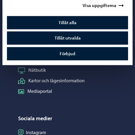
Visa uppgifterna
Kontaktuppgifter
Tillåt alla
Borgåinfo
Telefonrådgivning: 020 692 250
Tillåt utvalda
Kontaktuppgifter
Förbjud
Elektroniska tjänster (ePorvoo)
Nätbutik
Kartor och lägesinformation
Mediaportal
Sociala medier
Följ på Instagram
Instagram