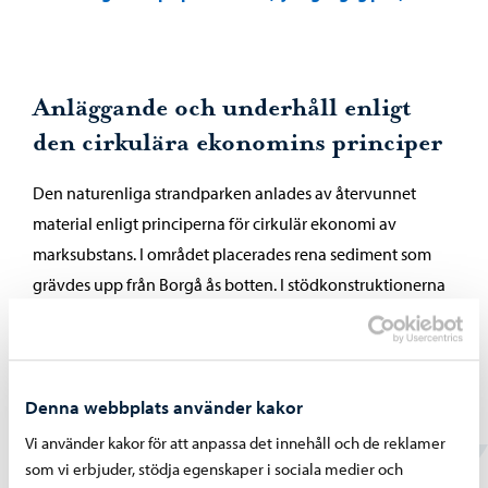
Anläggande och underhåll enligt
den cirkulära ekonomins principer
Den naturenliga strandparken anlades av återvunnet
material enligt principerna för cirkulär ekonomi av
marksubstans. I området placerades rena sediment som
grävdes upp från Borgå ås botten. I stödkonstruktionerna
användes överskottsjord från Borgå stads jordbyggnader.
Marken har jämnats ut så att åvattnet kan stiga till parken,
vilket upprätthåller strandvegetationen. Växtligheten i
Denna webbplats använder kakor
området håller ytjordens finmaterial på sin plats.
Underhållet av parken planeras så att den görs enligt
Vi använder kakor för att anpassa det innehåll och de reklamer
principerna för hållbar miljövård.
som vi erbjuder, stödja egenskaper i sociala medier och