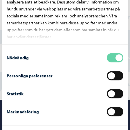
analysera antalet besökare. Dessutom delar vi information om
hur du använder vår webbplats med våra samarbetspartner på
sociala medier samt inom reklam- och analysbranschen. Våra
samarbetspartner kan kombinera dessa uppgifter med andra
Hittade du vad du sökte?
uppgifter som du har gett dem eller som har samlats in när du
har använt deras tjänster.
Ja
Samtyckesval
Delvis
Nödvändig
Nej
Personliga preferenser
Statistik
Porvoo – Gå ti
Marknadsföring