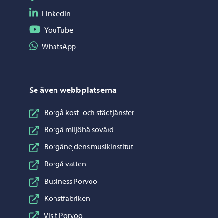
Följ på LinkedIn
LinkedIn
Följ på YouTube
YouTube
Dela på WhatsApp
WhatsApp
Se även webbplatserna
Borgå kost- och städtjänster
Borgå miljöhälsovård
Borgånejdens musikinstitut
Borgå vatten
Business Porvoo
Konstfabriken
Visit Porvoo