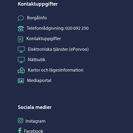
Kontaktuppgifter
Borgåinfo
Telefonrådgivning: 020 692 250
Kontaktuppgifter
Elektroniska tjänster (ePorvoo)
Nätbutik
Kartor och lägesinformation
Mediaportal
Sociala medier
Följ på Instagram
Instagram
Följ på Facebook
Facebook