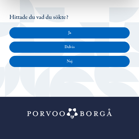
Hittade du vad du sökte?
Ja
Delvis
Nej
Porvoo – Gå ti