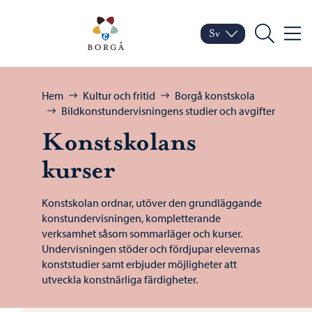
Hoppa till innehåll
Porvoo – Gå till startsid
Sv
Meny
Byt språk
Nuvarande språk: Sven
Sök
Bläddra:
Hem
Kultur och fritid
Borgå konstskola
Bildkonstundervisningens studier och avgifter
Konstskolans
kurser
Konstskolan ordnar, utöver den grundläggande
konstundervisningen, kompletterande
verksamhet såsom sommarläger och kurser.
Undervisningen stöder och fördjupar elevernas
konststudier samt erbjuder möjligheter att
utveckla konstnärliga färdigheter.