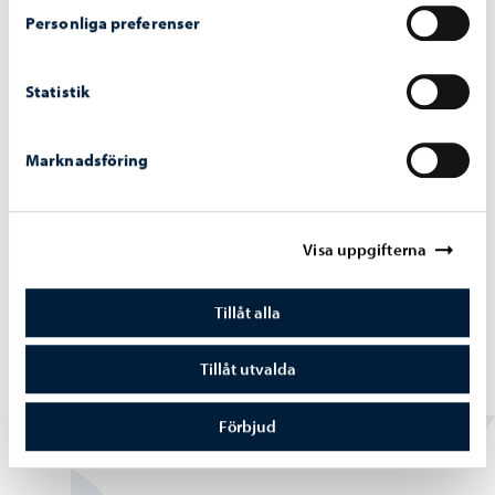
Läsår och semester
Personliga preferenser
Statistik
Marknadsföring
Visa uppgifterna
Tillåt alla
Tillåt utvalda
Verksamhetspunkter
Konstskolans verksamhetspunkter
Förbjud