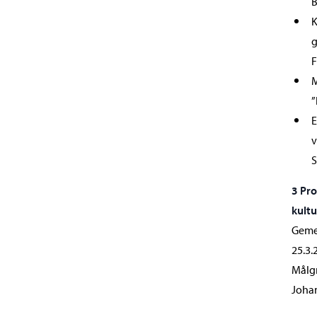
B
K
g
M
”
E
v
S
3 Pro
kultu
Gemen
25.3.
Målgr
Joha