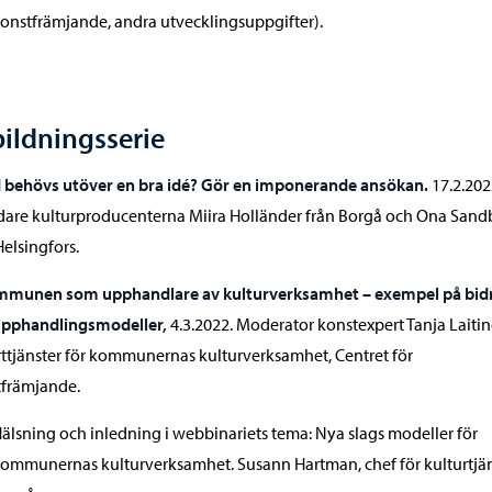
onstfrämjande, andra utvecklingsuppgifter).
ildningsserie
d behövs utöver en bra idé? Gör en imponerande ansökan.
17.2.202
dare kulturproducenterna Miira Holländer från Borgå och Ona Sand
Helsingfors.
mmunen som upphandlare av kulturverksamhet – exempel på bid
upphandlingsmodeller,
4.3.2022. Moderator konstexpert Tanja Laitin
ttjänster för kommunernas kulturverksamhet, Centret för
tfrämjande.
älsning och inledning i webbinariets tema: Nya slags modeller för
ommunernas kulturverksamhet. Susann Hartman, chef för kulturtjän