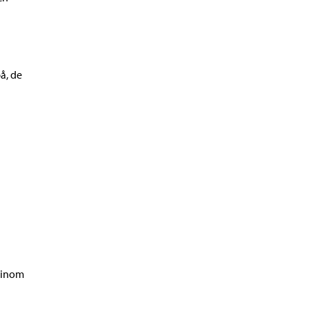
å, de
 inom