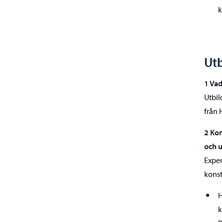
k
Utb
1 Va
Utbil
från 
2 Ko
och 
Exper
kons
H
k