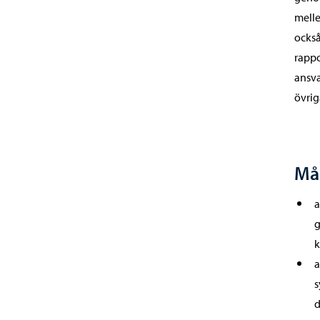
melle
också
rappo
ansva
övrig
Mål
a
g
k
a
s
d