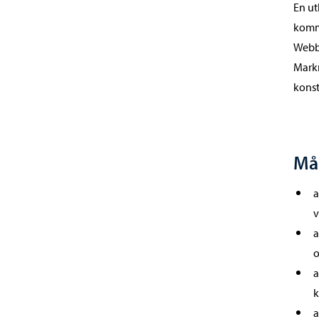
En ut
kommu
Webbi
Markn
konst
Mål
a
v
a
o
a
k
a