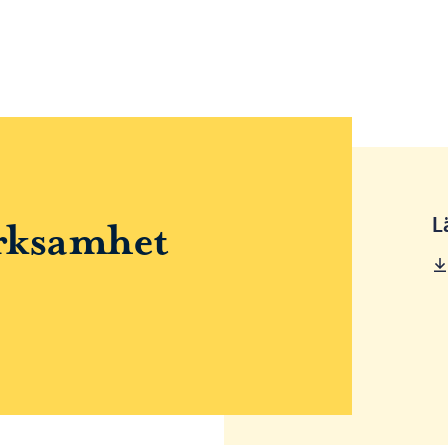
L
erksamhet