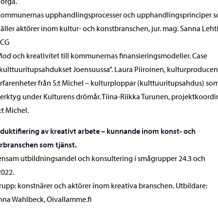
orgå.
ommunernas upphandlingsprocesser och upphandlingsprinciper 
äller aktörer inom kultur- och konstbranschen, jur. mag. Sanna Leht
FCG
od och kreativitet till kommunernas finansieringsmodeller. Case
kulttuuritupsahdukset Joensuussa”. Laura Piiroinen, kulturproducen
rfarenheter från S:t Michel – kulturploppar (kulttuuritupsahdus) so
erktyg under Kulturens drömår. Tiina-Riikka Turunen, projektkoordi
:t Michel.
duktifiering av kreativt arbete – kunnande inom konst- och
rbranschen som tjänst.
sam utbildningsandel och konsultering i smågrupper 24.3 och
2022.
upp: konstnärer och aktörer inom kreativa branschen. Utbildare:
nna Wahlbeck, Oivallamme.fi