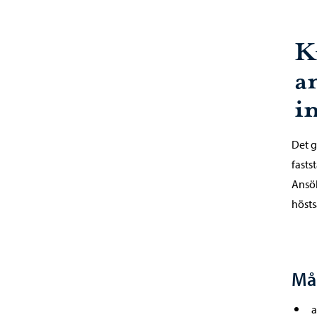
K
a
i
Det g
fasts
Ansök
hösts
Mål
a