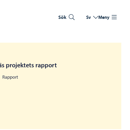
Sök
Sv
Meny
Byt språk
Nuvarande språk: Sve
äs projektets rapport
Rapport