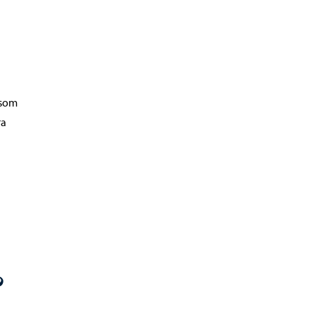
 som
ra
?