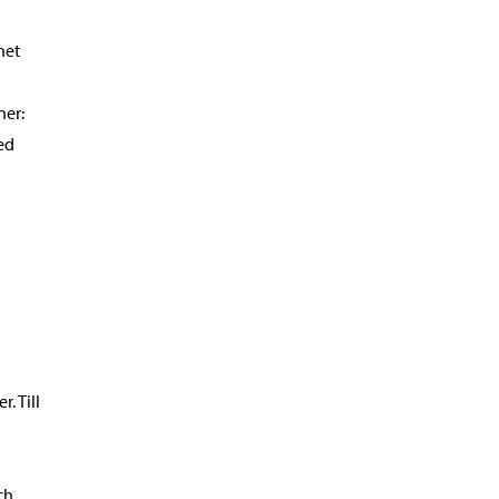
het
ner:
med
. Till
ch