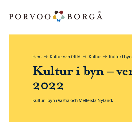
Hoppa till innehåll
Porvoo – Gå till startsidan
Bläddra:
Hem
Kultur och fritid
Kultur
Kultur i byn
Kultur i byn – v
2022
Kultur i byn i Västra och Mellersta Nyland.