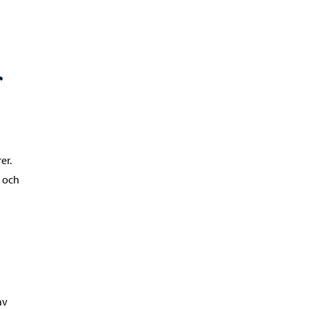
r
er.
- och
av