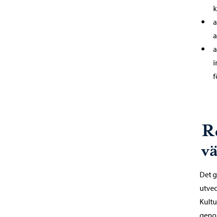
k
a
a
a
i
f
R
v
Det g
utvec
Kultu
genom