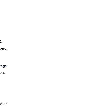
2.
berg
rags-
en,
ster,