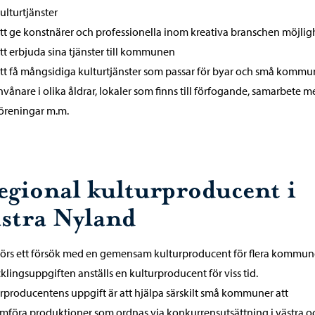
ulturtjänster
tt ge konstnärer och professionella inom kreativa branschen möjlig
tt erbjuda sina tjänster till kommunen
tt få mångsidiga kulturtjänster som passar för byar och små kommu
nvånare i olika åldrar, lokaler som finns till förfogande, samarbete 
öreningar m.m.
egional kulturproducent i
ästra Nyland
örs ett försök med en gemensam kulturproducent för flera kommuner
klingsuppgiften anställs en kulturproducent för viss tid.
rproducentens uppgift är att hjälpa särskilt små kommuner att
föra produktioner som ordnas via konkurrensutsättning i västra o