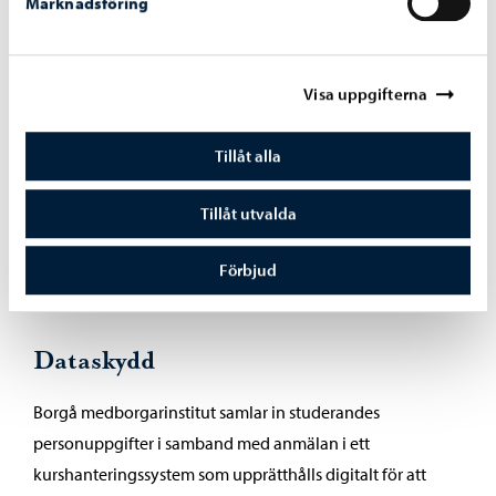
Marknadsföring
e-postadress
utbildningsbakgrund (grundnivå / andra stadiet /
högre utbildning)
Visa uppgifterna
huvudsaklig aktivitet (sysselsatt / arbetslös /
studerande / pensionär / annan)
Tillåt alla
Om du vill anmäla någon annan, uppge den personens
personuppgifter. Om du inte har ett socialskyddssignum,
Tillåt utvalda
anmäl dig per telefon till kansliet.
Förbjud
Dataskydd
Borgå medborgarinstitut samlar in studerandes
personuppgifter i samband med anmälan i ett
kurshanteringssystem som upprätthålls digitalt för att