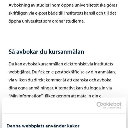
Avbokning av studier inom öppna universitetet ska göras
skriftligen via e‑post både till institutets kansli och till det
öppna universitet som ordnar studierna.
Så avbokar du kursanmälan
Du kan avboka kursanmälan elektroniskt via institutets
webbtjänst. Du fick en e-postbekräftelse av din anmälan,
via vilken du direkt kommer åt att granska och avboka
dina egna anmälningar. Alternativt kan du logga in via
”Min information” -fliken genom att mata in din e-
postadress. Du kan också avboka din kursanmälan per e-
post till kansliet.
Du kan inte avboka enbart genom att meddela
Denna webbplats använder kakor