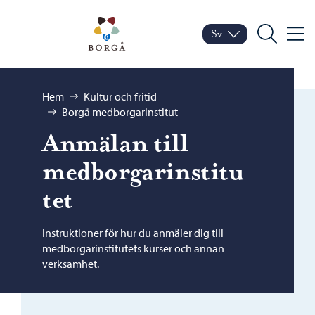
Hoppa till innehåll
Porvoo – Gå till startsid
Sv
Meny
Byt språk
Nuvarande språk: Sven
Sök
Bläddra:
Hem
Kultur och fritid
Borgå medborgarinstitut
Anmälan till
medborgarinstitu
tet
Instruktioner för hur du anmäler dig till
medborgarinstitutets kurser och annan
verksamhet.