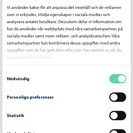
kursläraren.
Vi använder kakor för att anpassa det innehåll och de reklamer
som vi erbjuder, stödja egenskaper i sociala medier och
Webbtjänst – opistopalvelut.fi
analysera antalet besökare. Dessutom delar vi information om
Kontaktuppgifter till kansliet
hur du använder vår webbplats med våra samarbetspartner på
sociala medier samt inom reklam- och analysbranschen. Våra
samarbetspartner kan kombinera dessa uppgifter med andra
uppgifter som du har gett dem eller som har samlats in när du
har använt deras tjänster.
Uppgifter för anmälan
Sök upp kurskoden/-koderna och ha följande uppgifter till
Samtyckesval
Nödvändig
hands när du anmäler dig
namn
Personliga preferenser
socialskyddssignum
hemkommun
Statistik
adress
telefonnummer