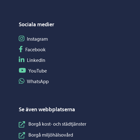
Sociala medier
Följ på Instagram
Instagram
Följ på Facebook
Facebook
Följ på LinkedIn
LinkedIn
Följ på YouTube
YouTube
Dela på WhatsApp
WhatsApp
Se även webbplatserna
Borgå kost- och städtjänster
Borgå miljöhälsovård