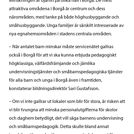
Minskningen är ojämn på olika håll i Borgå. De mest
attraktiva områdena i Borgå är centrum och dess
närområden, med tanke på både höghusbyggande och
småhusbyggande. Unga familjer är särskilt intresserade av
nya egnahemsområden i stadens centrala områden.
– När antalet barn minskar måste servicenätet gallras
också i Borgå för att vi ska kunna erbjuda pedagogiskt
högklassiga, välfärdsfrämjande och jämlika
undervisningstjänster och småbarnspedagogiska tjänster
för alla barn och unga i Borgå även i framtiden,
konstaterar bildningsdirektör Sari Gustafsson.
– Om vi inte gallrar ut lokaler som blir för stora, är risken att
vi blir tvungna att minska personalutgifterna för skolor
och daghem betydligt, det vill säga barnens undervisning
och småbarnspedagogik. Detta skulle bland annat