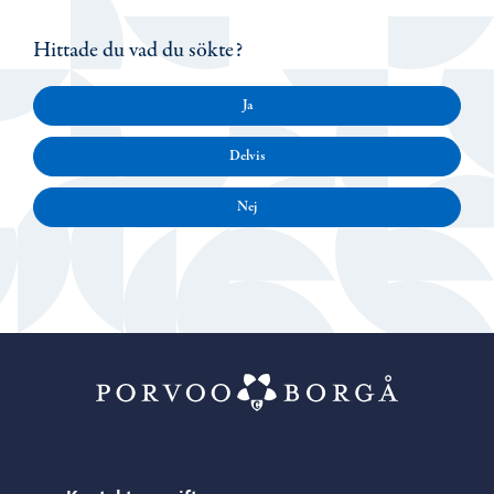
Hittade du vad du sökte?
Ja
Delvis
Nej
Porvoo – Gå ti