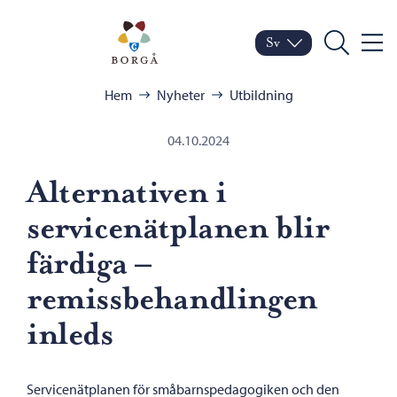
Hoppa till innehåll
Porvoo – Gå till startsid
Sv
Meny
Byt språk
Nuvarande språk: Sven
Sök
Bläddra:
Hem
Nyheter
Utbildning
04.10.2024
Alternativen i
servicenätplanen blir
färdiga –
remissbehandlingen
inleds
Servicenätplanen för småbarnspedagogiken och den