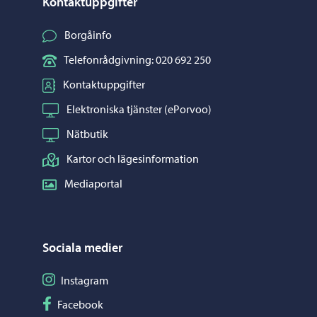
Kontaktuppgifter
Borgåinfo
Telefonrådgivning: 020 692 250
Kontaktuppgifter
Elektroniska tjänster (ePorvoo)
Nätbutik
Kartor och lägesinformation
Mediaportal
Sociala medier
Följ på Instagram
Instagram
Följ på Facebook
Facebook