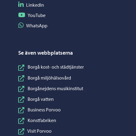
Följ på LinkedIn
LinkedIn
Följ på YouTube
YouTube
Dela på WhatsApp
WhatsApp
Se även webbplatserna
Borgå kost- och städtjänster
Borgå miljöhälsovård
Borgånejdens musikinstitut
Borgå vatten
Business Porvoo
Konstfabriken
Visit Porvoo