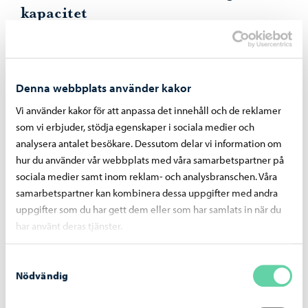
kapacitet
Enligt kapacitetsgranskningen skulle skolorna och
småbarnspedagogiken ha tillräcklig kapacitet i alla
alternativ, även om elev- och barnantalet skulle utvecklas i
Denna webbplats använder kakor
enlighet med en positiv befolkningsprognos.
Vi använder kakor för att anpassa det innehåll och de reklamer
som vi erbjuder, stödja egenskaper i sociala medier och
– I olika alternativ skulle de genomsnittliga årliga
analysera antalet besökare. Dessutom delar vi information om
driftskostnaderna för servicenätet under åren 2035–2040
hur du använder vår webbplats med våra samarbetspartner på
vara cirka 1,0–5,4 miljoner euro lägre än om servicenätet
sociala medier samt inom reklam- och analysbranschen. Våra
inte görs tätare. Kumulativt fram till år 2040 skulle
samarbetspartner kan kombinera dessa uppgifter med andra
besparingarna uppgå till 12,6–47,9 miljoner euro jämfört
uppgifter som du har gett dem eller som har samlats in när du
har använt deras tjänster.
med nollalternativet, berättar finansdirektör Henrik
Rainio.
Samtyckesval
Nödvändig
– Antalet anställda minskar i det tätaste alternativet med
cirka 100 personer i och med att antalet grupper minskar