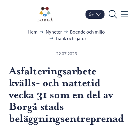
Hoppa till innehåll
Porvoo – Gå till startsid
Sv
Meny
Byt språk
Nuvarande språk: Sven
Sök
Bläddra:
Hem
Nyheter
Boende och miljö
Trafik och gator
22.07.2025
Asfalteringsarbete
kvälls- och nattetid
vecka 31 som en del av
Borgå stads
beläggningsentreprenad