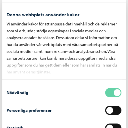
Denna webbplats använder kakor
Vi använder kakor för att anpassa det innehåll och de reklamer
som vi erbjuder, stödja egenskaper i sociala medier och
analysera antalet besökare. Dessutom delar vi information om
hur du använder vår webbplats med våra samarbetspartner på
sociala medier samt inom reklam- och analysbranschen. Våra
Alexandersgatans-bro
-
03.08.2026
samarbetspartner kan kombinera dessa uppgifter med andra
Alexandersgatans bro öppnas för trafik
uppgifter som du har gett dem eller som har samlats in när du
måndagen den 10 augusti
har använt deras tjänster.
Samtyckesval
Nödvändig
Personliga preferenser
Statistik