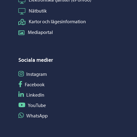
Nätbutik
Kartor och lägesinformation
Mediaportal
Sociala medier
Följ på Instagram
Instagram
Följ på Facebook
Facebook
Följ på LinkedIn
LinkedIn
Följ på YouTube
YouTube
Dela på WhatsApp
WhatsApp