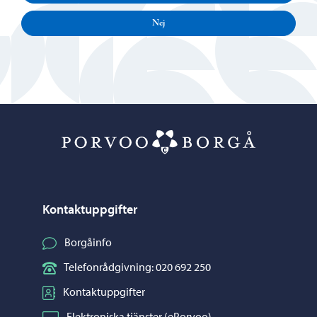
Nej
Porvoo – Gå ti
Kontaktuppgifter
Borgåinfo
Telefonrådgivning: 020 692 250
Kontaktuppgifter
Elektroniska tjänster (ePorvoo)