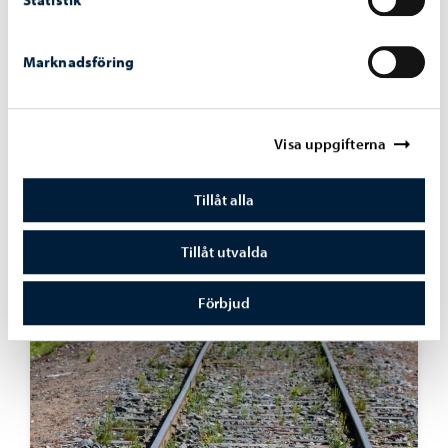
Marknadsföring
Visa uppgifterna
Trafik och gator
-
03.08.2026
Sopningsroboten börjar sitt arbete på Borgå
Tillåt alla
torg och vid åstranden
Tillåt utvalda
Förbjud