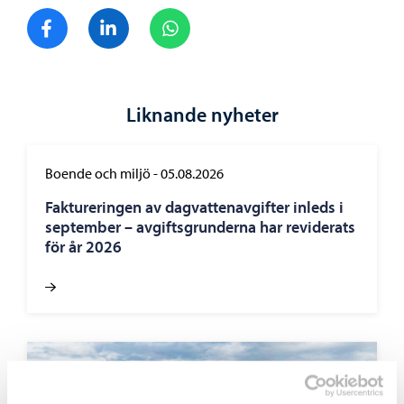
Dela på Facebook
Dela på LinkedIn
Dela på WhatsApp
Liknande nyheter
Boende och miljö
-
05.08.2026
Faktureringen av dagvattenavgifter inleds i
september – avgiftsgrunderna har reviderats
för år 2026