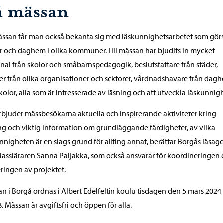
å mässan
ssan får man också bekanta sig med läskunnighetsarbetet som görs
r och daghem i olika kommuner. Till mässan har bjudits in mycket
nal från skolor och småbarnspedagogik, beslutsfattare från städer,
er från olika organisationer och sektorer, vårdnadshavare från dag
kolor, alla som är intresserade av läsning och att utveckla läskunnig
erbjuder mässbesökarna aktuella och inspirerande aktiviteter kring
ng och viktig information om grundläggande färdigheter, av vilka
nnigheten är en slags grund för allting annat, berättar Borgås läsag
lassläraren Sanna Paljakka, som också ansvarar för koordineringen
ringen av projektet.
n i Borgå ordnas i Albert Edelfeltin koulu tisdagen den 5 mars 2024 
. Mässan är avgiftsfri och öppen för alla.