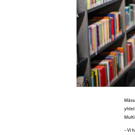
Mässa
yhtei
Multi
– Vi 