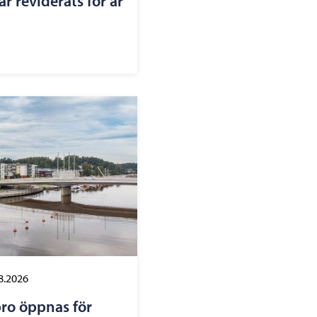
r reviderats för år
8.2026
ro öppnas för