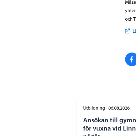
Mässa
yhtei
och T
L
Utbildning
-
06.08.2026
Ansökan till gym
för vuxna vid Lin