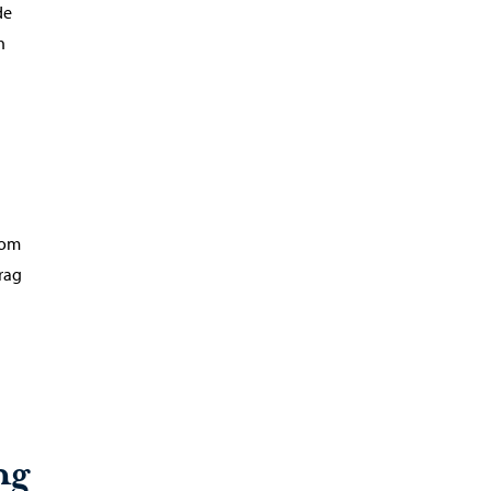
de
h
h
 om
rag
ng