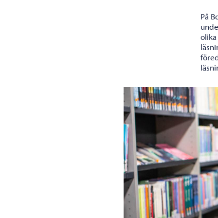
På B
unde
olik
läsni
föred
läsn