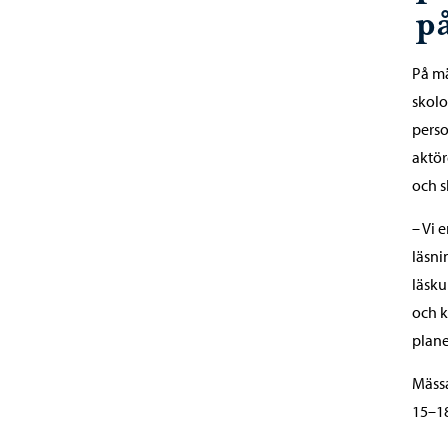
p
På mä
skolo
perso
aktör
och s
– Vi 
läsni
läsku
och k
plane
Mässa
15–18