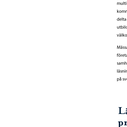
multi
komma
delta
utbil
välk
Mässa
föret
samhä
läsni
på sv
L
p