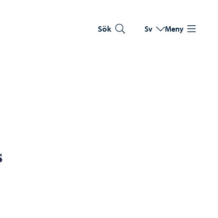
Sök
Sv
Meny
Byt språk
Nuvarande språk: Sve
s