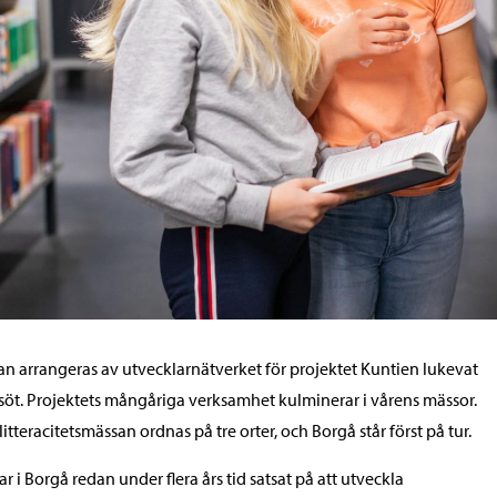
n arrangeras av utvecklarnätverket för projektet Kuntien lukevat
söt. Projektets mångåriga verksamhet kulminerar i vårens mässor.
litteracitetsmässan ordnas på tre orter, och Borgå står först på tur.
har i Borgå redan under flera års tid satsat på att utveckla