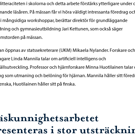
litteraciteten i skolorna och detta arbete förstärks ytterligare under 
nde läsåren. På mässan får vi höra väldigt intressanta föredrag oc
 i mångsidiga workshoppar, berättar direktör för grundläggande
dning och gymnasieutbildning Jari Kettunen, som också säger
omstorden på mässan.
n öppnas av statssekreterare (UKM) Mikaela Nylander. Forskare oc
agare Linda Mannila talar om artificiell intelligens och
llsutveckling. Professor och hjärnforskare Minna Huotilainen talar
ng som utmaning och belöning för hjärnan. Mannila håller sitt föred
enska, Huotilainen håller sitt på finska.
äskunnighetsarbetet
resenteras i stor utsträckni