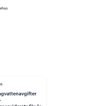
tehus
26
agvattenavgifter
–