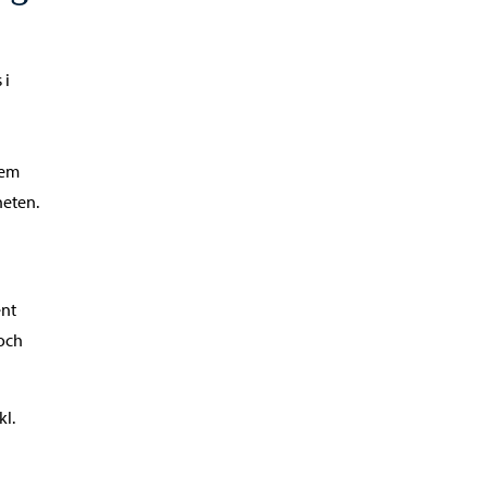
 i
hem
heten.
ent
 och
kl.