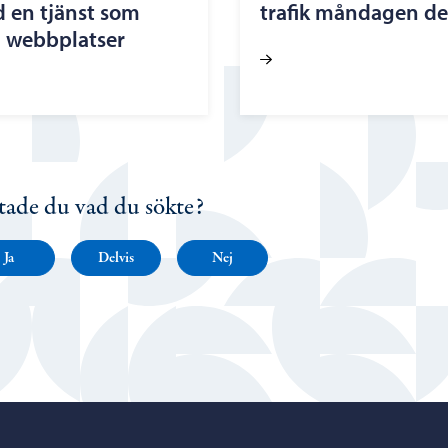
d en tjänst som
trafik måndagen de
a webbplatser
tade du vad du sökte?
Ja
Delvis
Nej