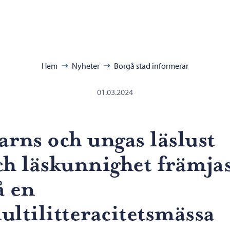
ra:
Hem
Nyheter
Borgå stad informerar
01.03.2024
arns och ungas läslust
ch läskunnighet främja
å en
ultilitteracitetsmässa