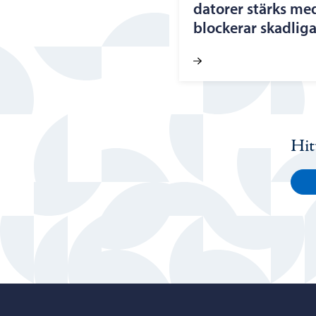
datorer stärks me
blockerar skadlig
Hit