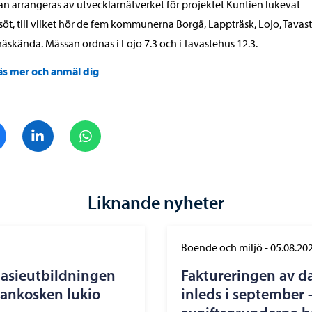
n arrangeras av utvecklarnätverket för projektet Kuntien lukevat
söt, till vilket hör de fem kommunerna Borgå, Lappträsk, Lojo, Tavas
räskända. Mässan ordnas i Lojo 7.3 och i Tavastehus 12.3.
äs mer och anmäl dig
Dela på Facebook
Dela på LinkedIn
Dela på WhatsApp
Liknande nyheter
Boende och miljö
-
05.08.20
nasieutbildningen
Faktureringen av d
nankosken lukio
inleds i september 