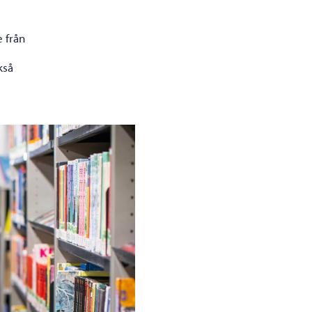
 från
kså