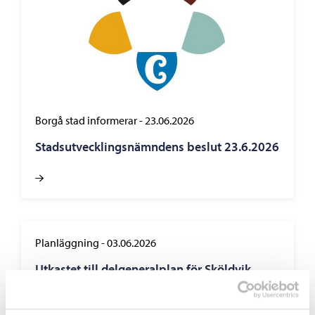
Borgå stad informerar
-
23.06.2026
Stadsutvecklingsnämndens beslut 23.6.2026
Planläggning
-
03.06.2026
Utkastet till delgeneralplan för Sköldvik,
Kullo och Mickelsböle framlagt – nya
möjligheter för bostadsbyggande och