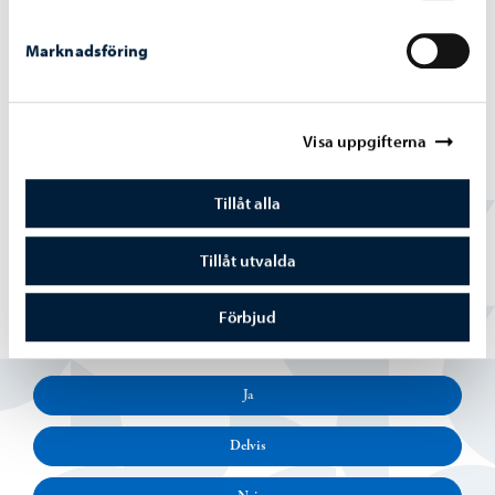
Marknadsföring
Borgå stad informerar
-
12.05.2026
Visa uppgifterna
Stadsutvecklingsnämndens beslut 12.5.2026
Tillåt alla
Tillåt utvalda
Förbjud
Hittade du vad du sökte?
Ja
Delvis