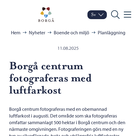
Hoppa till innehåll
Porvoo – Gå till startsid
Sv
Meny
Byt språk
Nuvarande språk: Sven
Sök
Bläddra:
Hem
Nyheter
Boende och miljö
Planläggning
11.08.2025
Borgå centrum
fotograferas med
luftfarkost
Borgå centrum fotograferas med en obemannad
luftfarkost i augusti. Det område som ska fotograferas
omfattar sammanlagt 500 hektar i Borgå centrum och den
närmaste omgivningen. Fotograferingen görs med en ny
typ av silverfärgade, tysta och utsläppsfria luftfarkoster