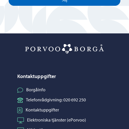
Nej
Porvoo – Gå ti
Kontaktuppgifter
Borgåinfo
Telefonrådgivning: 020 692 250
Kontaktuppgifter
Elektroniska tjänster (ePorvoo)