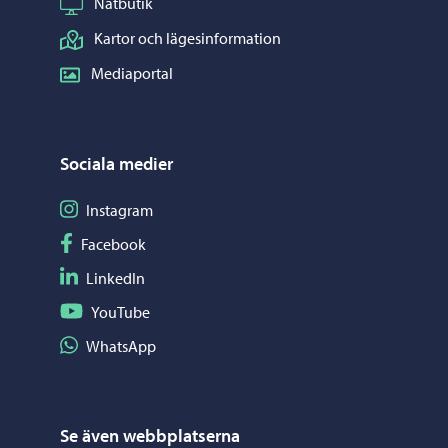
Nätbutik
Kartor och lägesinformation
Mediaportal
Sociala medier
Följ på Instagram
Instagram
Följ på Facebook
Facebook
Följ på LinkedIn
LinkedIn
Följ på YouTube
YouTube
Dela på WhatsApp
WhatsApp
Se även webbplatserna