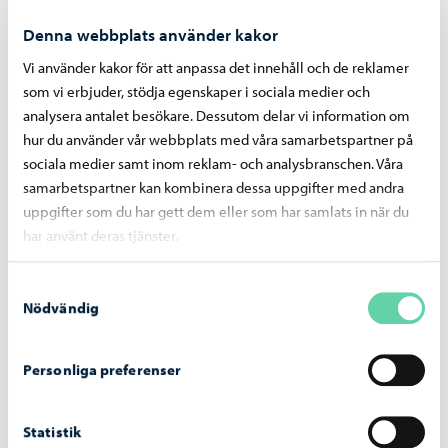
företagsverksamhet
Denna webbplats använder kakor
Vi använder kakor för att anpassa det innehåll och de reklamer
som vi erbjuder, stödja egenskaper i sociala medier och
analysera antalet besökare. Dessutom delar vi information om
Planläggning
-
28.05.2026
hur du använder vår webbplats med våra samarbetspartner på
sociala medier samt inom reklam- och analysbranschen. Våra
Detaljplanen Äppelgården II framskrider till
samarbetspartner kan kombinera dessa uppgifter med andra
godkännande
uppgifter som du har gett dem eller som har samlats in när du
har använt deras tjänster.
Samtyckesval
Nödvändig
Personliga preferenser
Statistik