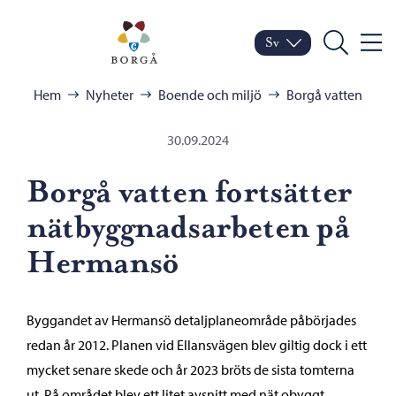
Hoppa till innehåll
Porvoo – Gå till startsid
Sv
Meny
Byt språk
Nuvarande språk: Sven
Sök
Bläddra:
Hem
Nyheter
Boende och miljö
Borgå vatten
30.09.2024
Borgå vatten fortsätter
nätbyggnadsarbeten på
Hermansö
Byggandet av Hermansö detaljplaneområde påbörjades
redan år 2012. Planen vid Ellansvägen blev giltig dock i ett
mycket senare skede och år 2023 bröts de sista tomterna
ut. På området blev ett litet avsnitt med nät obyggt.