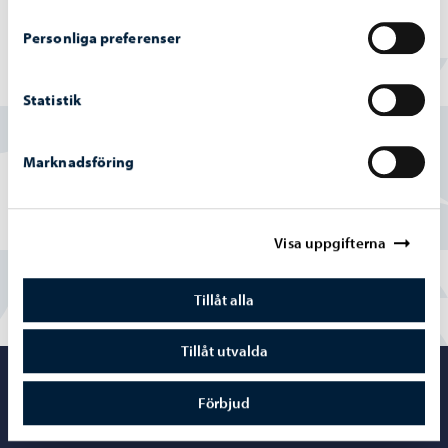
Personliga preferenser
Hittade du vad du sökte?
Statistik
Ja
Marknadsföring
Delvis
Nej
Visa uppgifterna
Tillåt alla
Tillåt utvalda
Porvoo – Gå ti
Förbjud