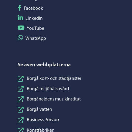
Följ på Facebook
Facebook
Följ på LinkedIn
LinkedIn
Följ på YouTube
YouTube
Dela på WhatsApp
WhatsApp
Se även webbplatserna
Borgå kost- och städtjänster
Borgå miljöhälsovård
Borgånejdens musikinstitut
Borgå vatten
Business Porvoo
Konstfabriken