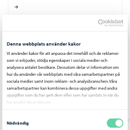
Borgå vatten
-
07.07.2026
Denna webbplats använder kakor
Bräddningar vid pumpstationer på grund av
störtregn 4. – 5.7.2026
Vi använder kakor för att anpassa det innehåll och de reklamer
som vi erbjuder, stödja egenskaper i sociala medier och
analysera antalet besökare. Dessutom delar vi information om
hur du använder vår webbplats med våra samarbetspartner på
sociala medier samt inom reklam- och analysbranschen. Våra
samarbetspartner kan kombinera dessa uppgifter med andra
Borgå vatten
-
02.07.2026
uppgifter som du har gett dem eller som har samlats in när du
Vattentjänstarbeten i Haikobranten 2
har använt deras tjänster.
området framskrider
Samtyckesval
Nödvändig