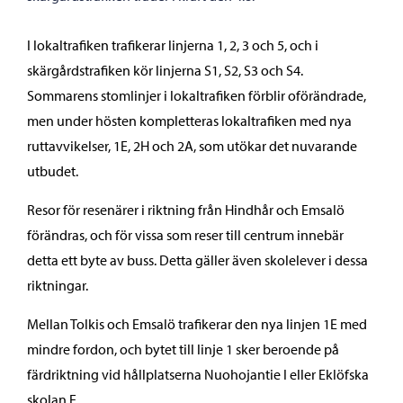
I lokaltrafiken trafikerar linjerna 1, 2, 3 och 5, och i
skärgårdstrafiken kör linjerna S1, S2, S3 och S4.
Sommarens stomlinjer i lokaltrafiken förblir oförändrade,
men under hösten kompletteras lokaltrafiken med nya
ruttavvikelser, 1E, 2H och 2A, som utökar det nuvarande
utbudet.
Resor för resenärer i riktning från Hindhår och Emsalö
förändras, och för vissa som reser till centrum innebär
detta ett byte av buss. Detta gäller även skolelever i dessa
riktningar.
Mellan Tolkis och Emsalö trafikerar den nya linjen 1E med
mindre fordon, och bytet till linje 1 sker beroende på
färdriktning vid hållplatserna Nuohojantie I eller Eklöfska
skolan E.