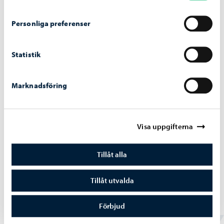
Personliga preferenser
Statistik
Marknadsföring
Visa uppgifterna
Tillåt alla
Trafik och gator
-
22.05.2026
Tillåt utvalda
Tåg trafikerar museijärnvägen igen – var
försiktig vid plankorsningar
Förbjud