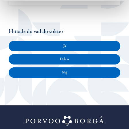
Hittade du vad du sökte?
Ja
Delvis
Nej
Porvoo – Gå ti