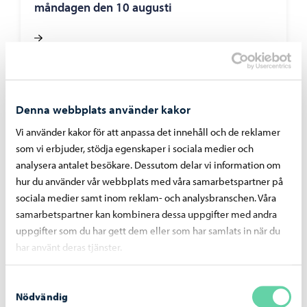
måndagen den 10 augusti
Denna webbplats använder kakor
Vi använder kakor för att anpassa det innehåll och de reklamer
som vi erbjuder, stödja egenskaper i sociala medier och
analysera antalet besökare. Dessutom delar vi information om
hur du använder vår webbplats med våra samarbetspartner på
sociala medier samt inom reklam- och analysbranschen. Våra
samarbetspartner kan kombinera dessa uppgifter med andra
uppgifter som du har gett dem eller som har samlats in när du
har använt deras tjänster.
Trafik och gator
-
03.08.2026
Sopningsroboten börjar sitt arbete på Borgå
Samtyckesval
torg och vid åstranden
Nödvändig