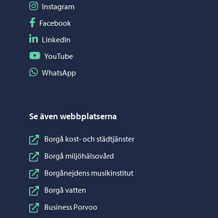
Följ på Instagram
Instagram
Följ på Facebook
Facebook
Följ på LinkedIn
LinkedIn
Följ på YouTube
YouTube
Dela på WhatsApp
WhatsApp
Se även webbplatserna
Borgå kost- och städtjänster
Borgå miljöhälsovård
Borgånejdens musikinstitut
Borgå vatten
Business Porvoo