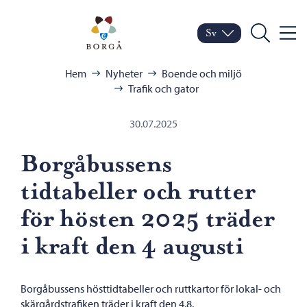
Hoppa till innehåll
Porvoo – Gå till startsid
Sv
Meny
Byt språk
Nuvarande språk: Sven
Sök
Bläddra:
Hem
Nyheter
Boende och miljö
Trafik och gator
30.07.2025
Borgåbussens
tidtabeller och rutter
för hösten 2025 träder
i kraft den 4 augusti
Borgåbussens hösttidtabeller och ruttkartor för lokal- och
skärgårdstrafiken träder i kraft den 4.8.