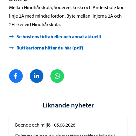
Mellan Hindhår skola, Söderveckoski och Andersböle kör
linje 2A med mindre fordon. Byte mellan linjerna 2A och
2H sker vid Hindhår skola.
Se höstens tidtabeller och annat aktuellt
Ruttkartorna hittar du här (pdf)
Dela på Facebook
Dela på LinkedIn
Dela på WhatsApp
Liknande nyheter
Boende och miljö
-
05.08.2026