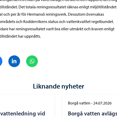
tillståndet. Det totala reningsresultatet räknas enligt miljötillståndet
al och per år för Hermansö reningsverk. Dessutom övervakas
mrådets och Koddervikens status och vattenkvalitet regelbundet.
vidare har reningsresultatet varit bra eller utmärkt och kraven enligt
tillståndet har uppnåtts.
Dela på Facebook
Dela på LinkedIn
Dela på WhatsApp
Liknande nyheter
Borgå vatten
-
24.07.2026
vattenledning vid
Borgå vatten avläg