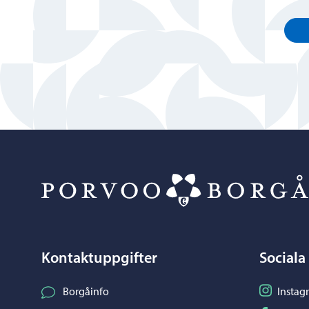
Kontaktuppgifter
Sociala
Följ på I
Borgåinfo
Instag