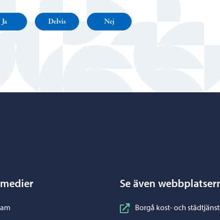
Ja
Delvis
Nej
Porvoo – Gå till startsidan
 medier
Se även webbplatser
nstagram
ram
Borgå kost- och städtjänst