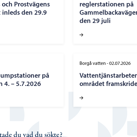
 och Prostvägens
reglerstationen på
 inleds den 29.9
Gammelbackavägen 
den 29 juli
Borgå vatten
-
02.07.2026
pumpstationer på
Vattentjänstarbete
 4. – 5.7.2026
området framskride
tade du vad du sökte?