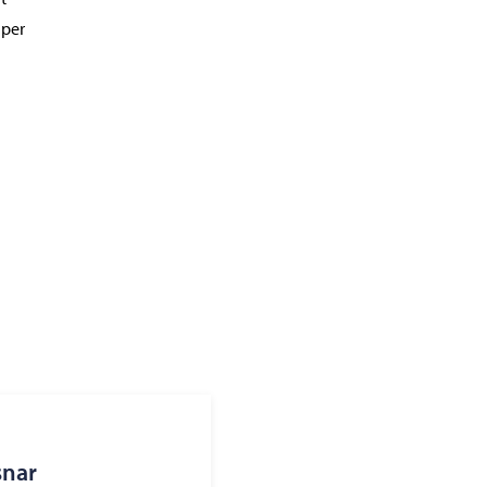
 per
snar