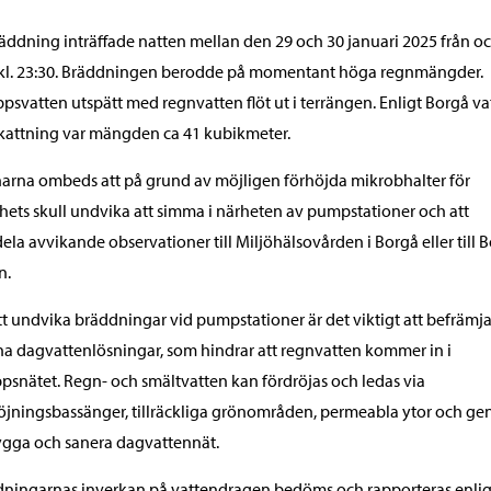
äddning inträffade natten mellan den 29 och 30 januari 2025 från o
kl. 23:30. Bräddningen berodde på momentant höga regnmängder.
psvatten utspätt med regnvatten flöt ut i terrängen. Enligt Borgå va
attning var mängden ca 41 kubikmeter.
arna ombeds att på grund av möjligen förhöjda mikrobhalter för
hets skull undvika att simma i närheten av pumpstationer och att
la avvikande observationer till Miljöhälsovården i Borgå eller till 
n.
tt undvika bräddningar vid pumpstationer är det viktigt att befrämj
a dagvattenlösningar, som hindrar att regnvatten kommer in i
psnätet. Regn- och smältvatten kan fördröjas och ledas via
öjningsbassänger, tillräckliga grönområden, permeabla ytor och g
ygga och sanera dagvattennät.
ningarnas inverkan på vattendragen bedöms och rapporteras enlig