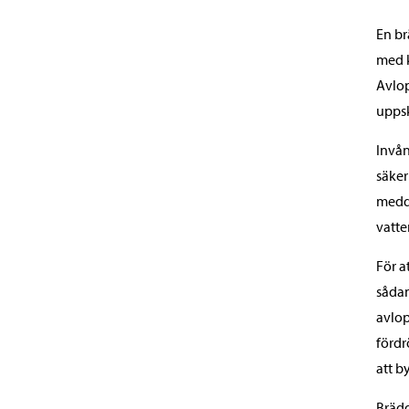
En br
med 
Avlop
uppsk
Invån
säker
medde
vatte
För a
sådan
avlop
fördr
att b
Brädd