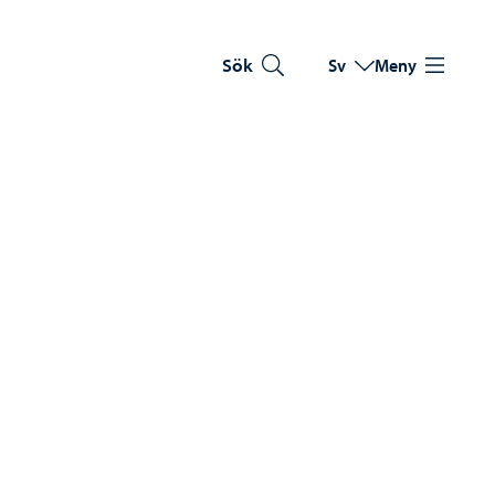
Sök
Sv
Meny
Byt språk
Nuvarande språk: Sve