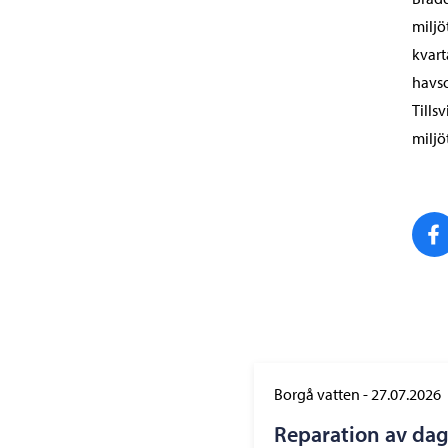
miljö
kvart
havso
Tills
miljö
Borgå vatten
-
27.07.2026
Reparation av dag