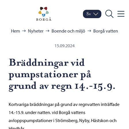
Hoppa till innehåll
Porvoo – Gå till startsid
Sv
Meny
Byt språk
Nuvarande språk: Sven
Sök
Bläddra:
Hem
Nyheter
Boende och miljö
Borgå vatten
15.09.2024
Bräddningar vid
pumpstationer på
grund av regn 14.-15.9.
Kortvariga bräddningar på grund av regnvatten inträffade
14.-15.9. under natten. vid Borgå vattens
avloppspumpstationer i Strömsberg, Nyby, Hästskon och
Hindhår.