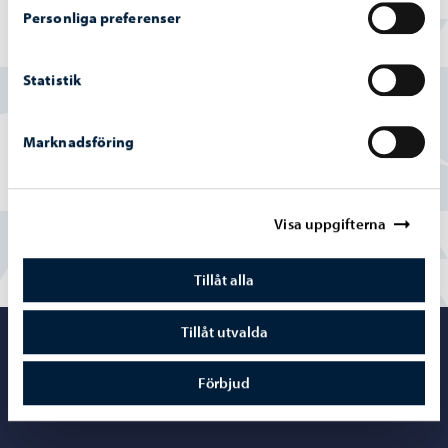
Personliga preferenser
Hittade du vad du sökte?
Statistik
Ja
Marknadsföring
Delvis
Nej
Visa uppgifterna
Tillåt alla
Tillåt utvalda
Porvoo – Gå ti
Förbjud