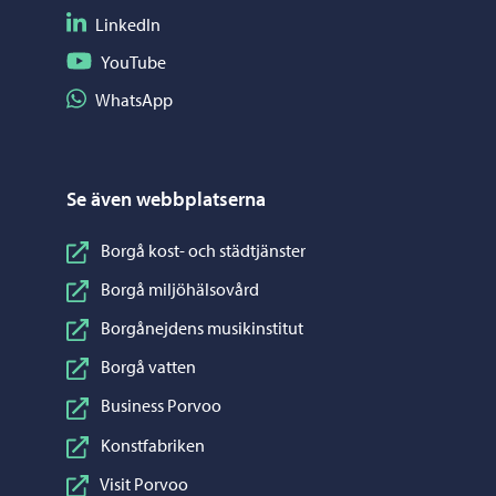
Följ på LinkedIn
LinkedIn
Följ på YouTube
YouTube
Dela på WhatsApp
WhatsApp
Se även webbplatserna
Borgå kost- och städtjänster
Borgå miljöhälsovård
Borgånejdens musikinstitut
Borgå vatten
Business Porvoo
Konstfabriken
Visit Porvoo