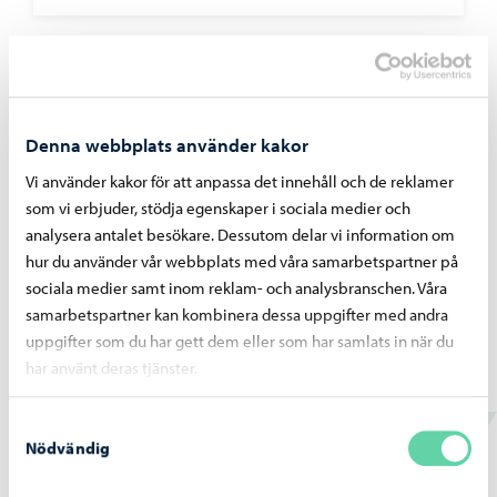
Borgå vatten
-
07.07.2026
Bräddningar vid pumpstationer på grund av
Denna webbplats använder kakor
störtregn 4. – 5.7.2026
Vi använder kakor för att anpassa det innehåll och de reklamer
som vi erbjuder, stödja egenskaper i sociala medier och
analysera antalet besökare. Dessutom delar vi information om
hur du använder vår webbplats med våra samarbetspartner på
sociala medier samt inom reklam- och analysbranschen. Våra
Borgå vatten
-
02.07.2026
samarbetspartner kan kombinera dessa uppgifter med andra
uppgifter som du har gett dem eller som har samlats in när du
Vattentjänstarbeten i Haikobranten 2
området framskrider
har använt deras tjänster.
Samtyckesval
Nödvändig