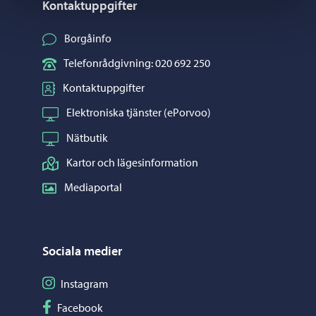
Kontaktuppgifter
Borgåinfo
Telefonrådgivning: 020 692 250
Kontaktuppgifter
Elektroniska tjänster (ePorvoo)
Nätbutik
Kartor och lägesinformation
Mediaportal
Sociala medier
Följ på Instagram
Instagram
Följ på Facebook
Facebook