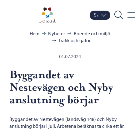
Hoppa till innehåll
Porvoo – Gå till startsid
Sv
Meny
Byt språk
Nuvarande språk: Sven
Sök
Bläddra:
Hem
Nyheter
Boende och miljö
Trafik och gator
01.07.2024
Byggandet av
Nestevägen och Nyby
anslutning börjar
Byggandet av Nestevägen (landsväg 148) och Nyby
anslutning börjar i juli. Arbetena beräknas ta cirka ett år.