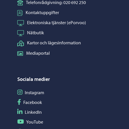
Telefonrådgivning: 020 692 250
Kontaktuppgifter
Elektroniska tjänster (ePorvoo)
Nätbutik
Kartor och lägesinformation
Mediaportal
Sociala medier
Följ på Instagram
Instagram
Följ på Facebook
Facebook
Följ på LinkedIn
LinkedIn
Följ på YouTube
YouTube