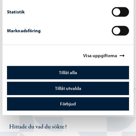
Statistik
Marknadsföring
Visa uppgifterna
Trafik och gator
-
22.05.2026
Tåg trafikerar museijärnvägen igen – var
Tillåt alla
försiktig vid plankorsningar
Tillåt utvalda
Förbjud
Hittade du vad du sökte?