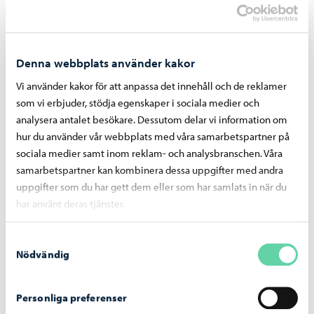
Denna webbplats använder kakor
Vi använder kakor för att anpassa det innehåll och de reklamer
som vi erbjuder, stödja egenskaper i sociala medier och
analysera antalet besökare. Dessutom delar vi information om
hur du använder vår webbplats med våra samarbetspartner på
sociala medier samt inom reklam- och analysbranschen. Våra
Trafik och gator
-
03.08.2026
samarbetspartner kan kombinera dessa uppgifter med andra
Sopningsroboten börjar sitt arbete på Borgå
uppgifter som du har gett dem eller som har samlats in när du
torg och vid åstranden
har använt deras tjänster.
Samtyckesval
Nödvändig
Personliga preferenser