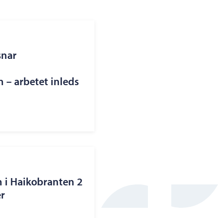
snar
– arbetet inleds
n i Haikobranten 2
r