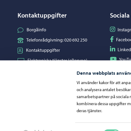
Kontaktuppgifter
Sociala
Följ på I
Borgåinfo
Instag
Följ på F
Facebo
Telefonrådgivning: 020 692 250
Följ på L
Linked
Kontaktuppgifter
Följ på Y
YouT
Elektroniska tjänster (ePorvoo)
Dela på 
Whats
Nätbutik
Denna webbplats använ
Kartor och lägesinformation
Vi använder kakor för att anp
och analysera antalet besöka
Mediaportal
samarbetspartner på sociala 
kombinera dessa uppgifter me
deras tjänster.
Ge respons
Samtyckesval