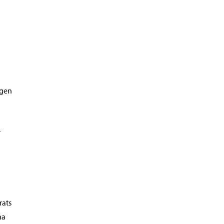
ngen
r
rats
na