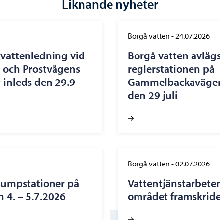
Liknande nyheter
Borgå vatten
-
24.07.2026
vattenledning vid
Borgå vatten avläg
 och Prostvägens
reglerstationen på
 inleds den 29.9
Gammelbackavägen 
den 29 juli
Borgå vatten
-
02.07.2026
pumpstationer på
Vattentjänstarbete
 4. – 5.7.2026
området framskride