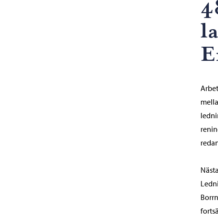
4
l
E
Arbet
mella
ledni
renin
redan
Nästa
Ledni
Borrn
forts