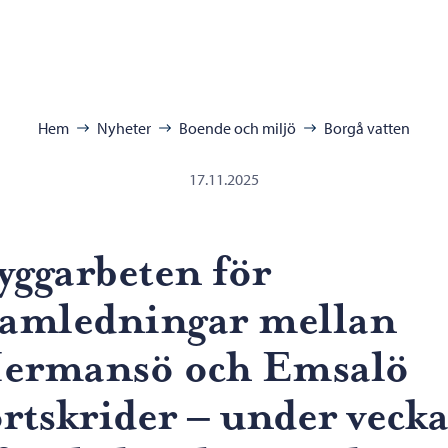
ra:
Hem
Nyheter
Boende och miljö
Borgå vatten
17.11.2025
yggarbeten för
tamledningar mellan
ermansö och Emsalö
ortskrider – under veck