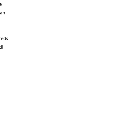
e
dan
reds
ill