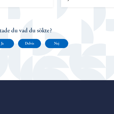
tade du vad du sökte?
Ja
Delvis
Nej
Porvoo – Gå till startsidan