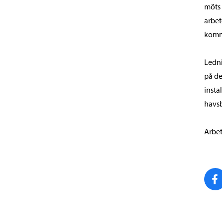
möts 
arbet
komma
Ledni
på de
insta
havsb
Arbet