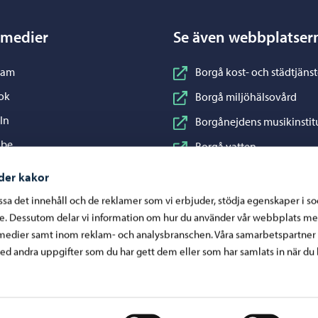
 medier
Se även webbplatser
nstagram
ram
Borgå kost- och städtjänst
acebook
ok
Borgå miljöhälsovård
inkedIn
In
Borgånejdens musikinstit
ouTube
ube
Borgå vatten
WhatsApp
App
Business Porvoo
der kakor
Konstfabriken
assa det innehåll och de reklamer som vi erbjuder, stödja egenskaper i s
re. Dessutom delar vi information om hur du använder vår webbplats me
Visit Porvoo
medier samt inom reklam- och analysbranschen. Våra samarbetspartner
Östra Nylands välfärdsom
d andra uppgifter som du har gett dem eller som har samlats in när du 