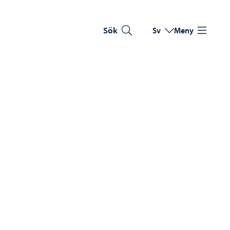
Sök
Sv
Meny
Byt språk
Nuvarande språk: Sve
a