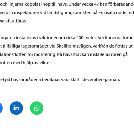
och linjerna kopplas ihop till havs. Under vecka 47 kan förberedand
en och inspektioner vid landstigningspunkten på Emäsalö udde re
 att utföras.
ngarna installeras i sektioner om cirka 400 meter. Sektionerna förbe
t tillfälliga lagerområdet vid Skallholmsvägen, varifrån de flottas ut t
llationsflotten för montering. På havssträckan installeras rören på
otten med hjälp av vikter.
et på havsområdena beräknas vara klart i december–januari.
Dela på Facebook
Dela på LinkedIn
Dela på WhatsApp