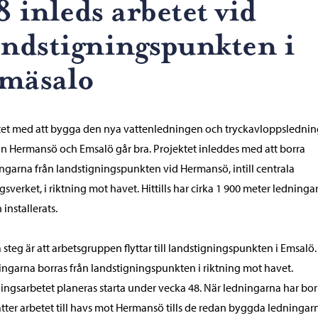
8 inleds arbetet vid
andstigningspunkten i
mäsalo
et med att bygga den nya vattenledningen och tryckavloppsledni
n Hermansö och Emsalö går bra. Projektet inleddes med att borra
ngarna från landstigningspunkten vid Hermansö, intill centrala
gsverket, i riktning mot havet. Hittills har cirka 1 900 meter ledninga
 installerats.
 steg är att arbetsgruppen flyttar till landstigningspunkten i Emsalö.
ngarna borras från landstigningspunkten i riktning mot havet.
ingsarbetet planeras starta under vecka 48. När ledningarna har bor
ätter arbetet till havs mot Hermansö tills de redan byggda ledningar