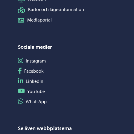
Kartor och lägesinformation
Mediaportal
Sociala medier
Följ på Instagram
Instagram
Följ på Facebook
Facebook
Följ på LinkedIn
LinkedIn
Följ på YouTube
YouTube
Dela på WhatsApp
WhatsApp
Se även webbplatserna