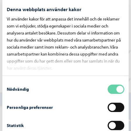
Denna webbplats använder kakor
Vi använder kakor för att anpassa det innehåll och de reklamer
Borgå vatten
-
02.07.2026
som vi erbjuder, stödja egenskaper i sociala medier och
Vattentjänstarbeten i Haikobranten 2
analysera antalet besökare. Dessutom delar vi information om
området framskrider
hur du använder vår webbplats med våra samarbetspartner på
sociala medier samt inom reklam- och analysbranschen. Våra
samarbetspartner kan kombinera dessa uppgifter med andra
uppgifter som du har gett dem eller som har samlats in när du
har använt deras tjänster.
Samtyckesval
Hittade du vad du sökte?
Nödvändig
Ja
Personliga preferenser
Delvis
Statistik
Nej