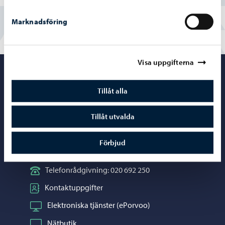
Marknadsföring
Visa uppgifterna
Porvoo – Gå ti
Tillåt alla
Tillåt utvalda
Kontaktuppgifter
Förbjud
Borgåinfo
Telefonrådgivning: 020 692 250
Kontaktuppgifter
Elektroniska tjänster (ePorvoo)
Nätbutik