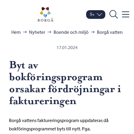
Hoppa till innehåll
Porvoo – Gå till startsid
Sv
Meny
Byt språk
Nuvarande språk: Sven
Sök
Bläddra:
Hem
Nyheter
Boende och miljö
Borgå vatten
17.01.2024
Byt av
bokföringsprogram
orsakar fördröjningar i
faktureringen
Borgå vattens faktureringsprogram uppdateras då
bokföringsprogrammet byts till nytt. Pga.