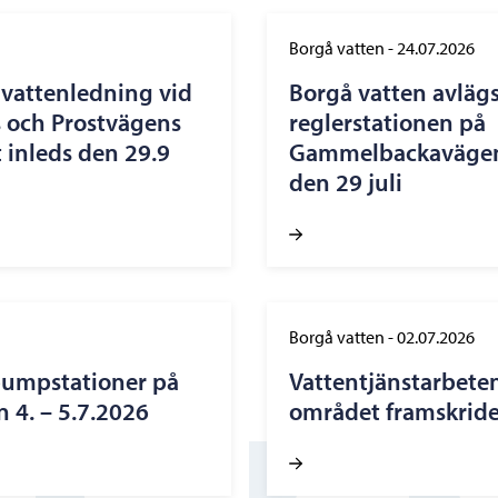
Borgå vatten
-
24.07.2026
vattenledning vid
Borgå vatten avläg
 och Prostvägens
reglerstationen på
 inleds den 29.9
Gammelbackavägen 
den 29 juli
Borgå vatten
-
02.07.2026
pumpstationer på
Vattentjänstarbete
 4. – 5.7.2026
området framskride