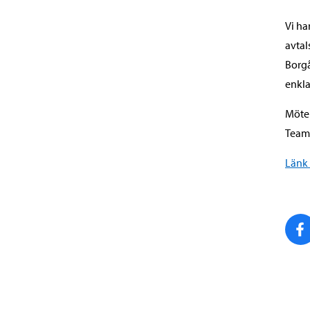
Vi ha
avtal
Borgå
enkla
Möten
Teams
Länk 