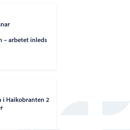
snar
– arbetet inleds
n i Haikobranten 2
r