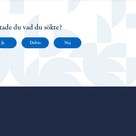
tade du vad du sökte?
Ja
Delvis
Nej
Porvoo – Gå till startsidan