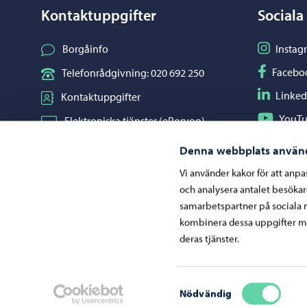
Kontaktuppgifter
Sociala
Följ på I
Borgåinfo
Instag
Följ på F
Facebo
Telefonrådgivning: 020 692 250
Följ på L
Linked
Kontaktuppgifter
Följ på Y
YouT
Elektroniska tjänster (ePorvoo)
Dela på 
Whats
Nätbutik
Denna webbplats använ
Kartor och lägesinformation
Vi använder kakor för att anp
och analysera antalet besöka
Mediaportal
samarbetspartner på sociala 
kombinera dessa uppgifter me
deras tjänster.
Ge respons
Samtyckesval
Nödvändig