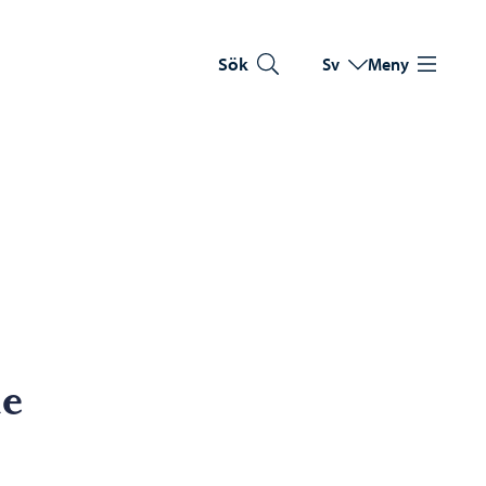
Sök
Sv
Meny
Byt språk
Nuvarande språk: Sve
de