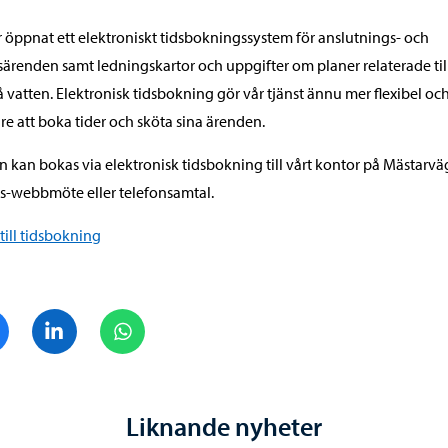
r öppnat ett elektroniskt tidsbokningssystem för anslutnings- och
särenden samt ledningskartor och uppgifter om planer relaterade til
 vatten. Elektronisk tidsbokning gör vår tjänst ännu mer flexibel oc
re att boka tider och sköta sina ärenden.
 kan bokas via elektronisk tidsbokning till vårt kontor på Mästarvä
-webbmöte eller telefonsamtal.
till tidsbokning
Dela på Facebook
Dela på LinkedIn
Dela på WhatsApp
Liknande nyheter