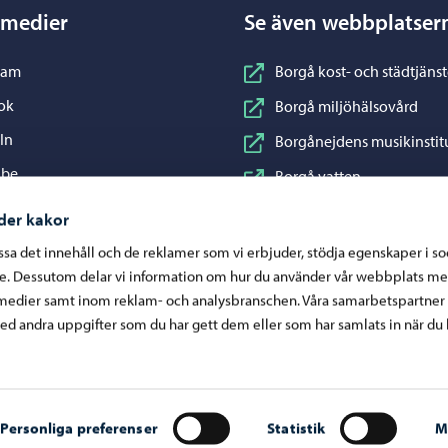
 medier
Se även webbplatser
nstagram
ram
Borgå kost- och städtjänst
acebook
ok
Borgå miljöhälsovård
inkedIn
In
Borgånejdens musikinstit
ouTube
ube
Borgå vatten
WhatsApp
App
Business Porvoo
der kakor
Konstfabriken
assa det innehåll och de reklamer som vi erbjuder, stödja egenskaper i s
re. Dessutom delar vi information om hur du använder vår webbplats me
Visit Porvoo
medier samt inom reklam- och analysbranschen. Våra samarbetspartner
Östra Nylands välfärdsom
d andra uppgifter som du har gett dem eller som har samlats in när du 
Personliga preferenser
Statistik
M