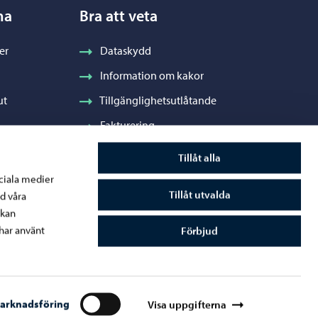
na
Bra att veta
er
Dataskydd
Information om kakor
ut
Tillgänglighetsutlåtande
Fakturering
Stadens visuella profil och vapen
Tillåt alla
ociala medier
Tillåt utvalda
d våra
 kan
råde
har använt
Förbjud
arknadsföring
Visa uppgifterna